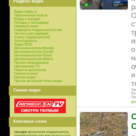
Разделы видео
р
Видео kladtv.ru
О
Практическая польза
Клады и находки
с
Поездки и экспедиции
Пляжный поиск
Подводное кладоискательство
т
Чистка и реставрация
Слеты кладоискателей
и
Золотодобыча
Видео ВОВ
о
Металлоискатели Minelab
Металлоискатели Garrett
Металлоискатели Fisher
н
Металлоискатели White’s
Прочее оборудование
о
Центральное TV
Новости археологии
и
Палеонтология
Прочее видео
Прочее авторское Home видео
т
Свежее видео
Заг
Ра
Пр
де
С
Ключевые слова
С
находки
археология
кладоискатель
кладоискательство
вов
монета
клад