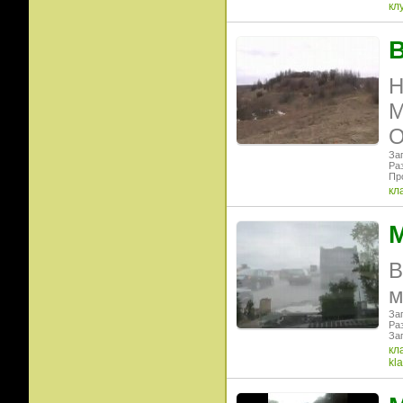
кл
В
Н
М
О
Заг
Раз
Пр
кл
М
В
м
Заг
Ра
Заг
кл
kla