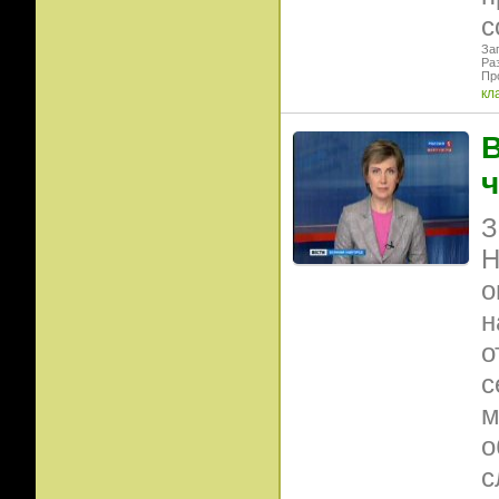
с
Заг
Раз
Пр
кл
В
ч
З
Н
о
н
о
с
м
о
с