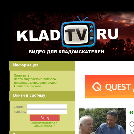
Информация
Загрузить
часто задаваемые вопросы
правила размещения видео
Написать письмо
Войти в систему
логин:
«
пароль:
О
Зарегистрироваться
Забыли пароль?
М