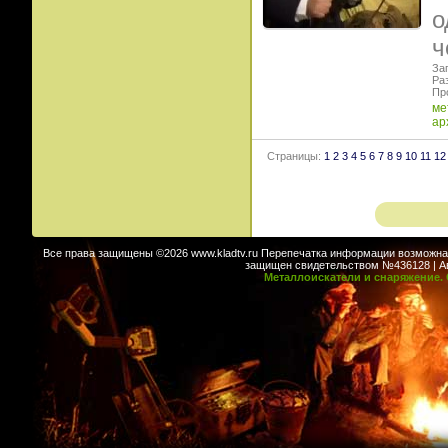
о
ч
Заг
Ра
Пр
ме
ар
Страницы:
1
2
3
4
5
6
7
8
9
10
11
12
Все права защищены ©2026 www.kladtv.ru Перепечатка информации возможна т
защищен свидетельством №436128 | Авт
Металлоискатели и снаряжение. 