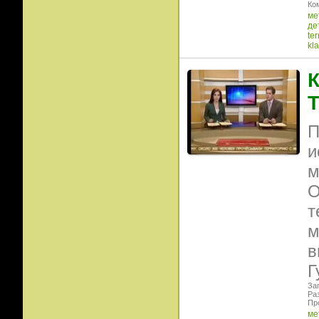
Ко
ме
де
ter
kla
К
Т
П
и
м
О
т
м
в
Г
Заг
Ра
Пр
ме