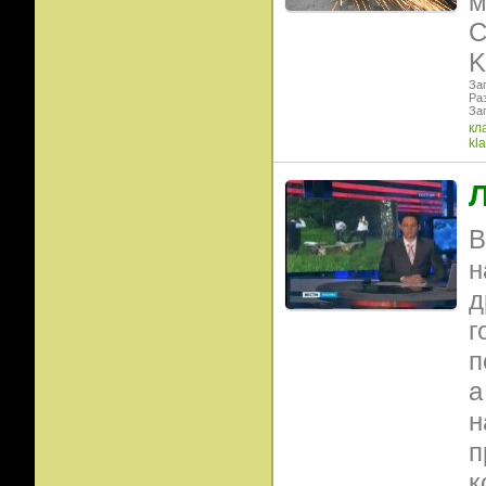
м
С
K
Заг
Ра
Заг
кл
kla
Л
В
н
д
г
п
а
н
п
к