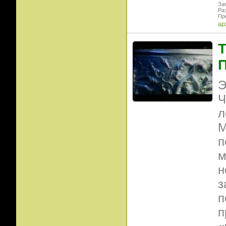
Заг
Ра
Пр
ар
Т
Э
Ч
л
М
п
м
н
з
п
п