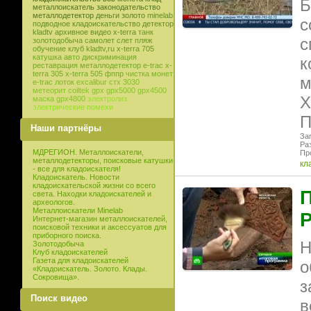
Б
металлоискатель
законодательство
металлодетектор
деньги
золото
minelab
с
подводное кладоискательство
детектор
kladtv
архивное видео
x-terra
танк
с
золотодобыча
самолет
слет
пляж
обучение
клуб
kladtv,ru
x-terra 705
катушка
авто
дискриминация
к
реставрация
металлодетектор e-trac
x-
terra 305
x-terra 505
фппр
чистка монет
м
e-trac
лоток
excalibur
стх 3030
метеорит
coiltek
gpx
gpx5000
gpx4500
Х
маска
gpx4800
электролиз
электрические помехи
П
Наши партнёры
Заг
Ра
МДРЕГИОН. Металлоискатели,
Пр
металлодетекторы, поисковые катушки
кл
- все для кладоискателя!
Кладоискатель. Новости
кладоискательской жизни со всего
П
света. Находки кладоискателей и
археологов.
Металлоискатели Minelab
Интернет-магазин металлоискателей,
поисковой техники и аксессуатов для
приборного поиска.
Н
Золотодобыча
Клуб кладоискателей
Газета для кладоискателей
о
«Кладоискатель. Золото. Клады.
Сокровища».
з
Поиск видео
в