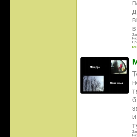
п
д
в
Заг
Ра
Пр
кл
М
Т
н
т
б
з
и
т
Заг
Ра