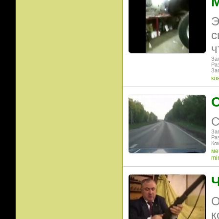
М
Э
с
ч
Заг
Ра
Заг
кл
О
С
Заг
Ра
Ко
ме
mi
Ч
О
к