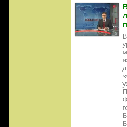
В
л
п
В
у
м
и
д
«
у
П
Ф
г
Б
Б