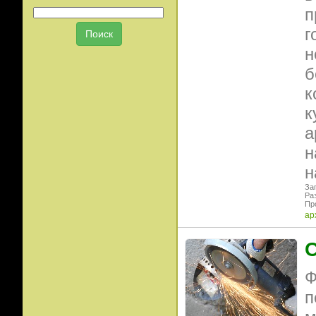
п
г
н
б
к
к
а
н
н
Заг
Ра
Пр
ар
С
Ф
п