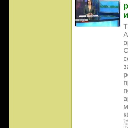
р
и
Т
А
о
С
с
з
р
п
п
а
м
к
Заг
Ра
Пр