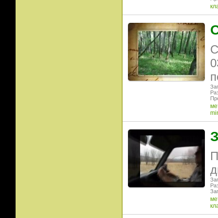
кл
О
С
0
п
Заг
Раз
Пр
ме
mi
З
П
д
Заг
Ра
Заг
ме
кл