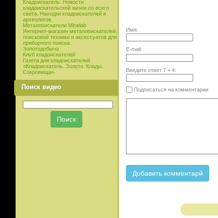
Кладоискатель. Новости
кладоискательской жизни со всего
света. Находки кладоискателей и
археологов.
Металлоискатели Minelab
Имя:
Интернет-магазин металлоискателей,
поисковой техники и аксессуатов для
приборного поиска.
Золотодобыча
E-mail:
Клуб кладоискателей
Газета для кладоискателей
«Кладоискатель. Золото. Клады.
Введите ответ
7
+
4
:
Сокровища».
Поиск видео
Подписаться на комментарии