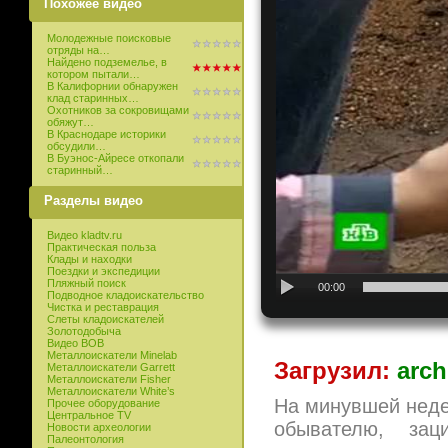
Похожее видео
Молодежные поисковые
отряды на…
Найдено подземелье, в
котором пытали…
В Калифорнии обнаружен
клад старинных…
Охотников за сокровищами
обяжут…
В Краснодаре историки
обсудили…
В Буэнос-Айресе откопали
старинный…
Разделы видео
Видео kladtv.ru
Практическая польза
Клады и находки
Поездки и экспедиции
Пляжный поиск
00:00
Подводное кладоискательство
Чистка и реставрация
Слеты кладоискателей
Золотодобыча
Видео ВОВ
Металлоискатели Minelab
Загрузил:
arch
Металлоискатели Garrett
Металлоискатели Fisher
Металлоискатели White’s
На минувшей неде
Прочее оборудование
Центральное TV
обывателю, зац
Новости археологии
Палеонтология