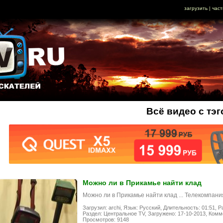
загрузить
|
част
Всё видео с тэ
Можно ли в Прикамье найти клад
Можно ли в Прикамье найти клад ... Телекомпани
Загрузил: archi,
Язык: Русский,
Длительность: 01:51,
Р
Раздел: Центральное TV,
Загружено: 17-10-2013,
Комме
Просмотров: 9148