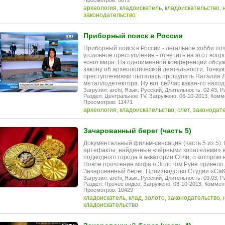
Просмотров: 8672
археология
,
кладоискатель
,
кладоискательство
,
законодательство
Приборный поиск в России
Приборный поиск в России - легальное хобби по
уголовное преступление - ответить на этот вопр
всего мира. На одноименной конференции обсуж
закону об археологической деятельности. Тонку
преступлениями пыталась прощупать Наталия Ли
металлодетектора. Ну вот сейчас какая-то нахо
Загрузил: archi,
Язык: Русский,
Длительность: 02:43,
Р
Раздел: Центральное TV,
Загружено: 06-10-2013,
Комме
Просмотров: 11471
археология
,
кладоискательство
,
слет
,
законодат
Зачарованный берег (часть 5)
Документальный фильм-сенсация (часть 5 из 5)
артефакты, найденные «чёрными копателями» в
подводного города в акватории Сочи, о котором 
Новое прочтение мифа о Золотом Руне привело 
Зачарованный берег. Производство Студии «СаК
Загрузил: archi,
Язык: Русский,
Длительность: 09:03,
Р
Раздел: Прочее видео,
Загружено: 03-10-2013,
Коммент
Просмотров: 10429
кладоискатель
,
клад
,
золото
,
законодательство
,
кладоискательство