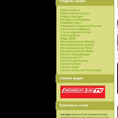
Разделы видео
Видео kladtv.ru
Практическая польза
Клады и находки
Поездки и экспедиции
Пляжный поиск
Подводное кладоискательство
Чистка и реставрация
Слеты кладоискателей
Золотодобыча
Видео ВОВ
Металлоискатели Minelab
Металлоискатели Garrett
Металлоискатели Fisher
Металлоискатели White’s
Прочее оборудование
Центральное TV
Новости археологии
Палеонтология
Прочее видео
Прочее авторское Home видео
Свежее видео
Ключевые слова
находки
археология
кладоискатель
кладоискательство
вов
монета
клад