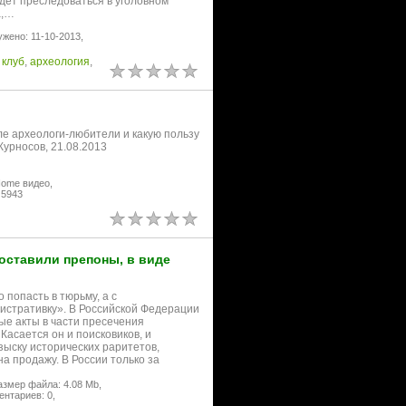
дет преследоваться в уголовном
а,…
ужено: 11-10-2013,
,
клуб
,
археология
,
ле археологи-любители и какую пользу
Курносов, 21.08.2013
Home видео,
 5943
оставили препоны, в виде
 попасть в тюрьму, а с
истративку». В Российской Федерации
е акты в части пресечения
Касается он и поисковиков, и
зыску исторических раритетов,
а продажу. В России только за
азмер файла: 4.08 Mb,
нтариев: 0,