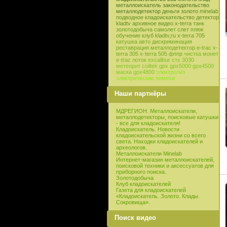
металлоискатель
законодательство
металлодетектор
деньги
золото
minelab
подводное кладоискательство
детектор
kladtv
архивное видео
x-terra
танк
золотодобыча
самолет
слет
пляж
обучение
клуб
kladtv,ru
x-terra 705
катушка
авто
дискриминация
реставрация
металлодетектор e-trac
x-
terra 305
x-terra 505
фппр
чистка монет
e-trac
лоток
excalibur
стх 3030
метеорит
coiltek
gpx
gpx5000
gpx4500
маска
gpx4800
электролиз
электрические помехи
Наши партнёры
МДРЕГИОН. Металлоискатели,
металлодетекторы, поисковые катушки
- все для кладоискателя!
Кладоискатель. Новости
кладоискательской жизни со всего
света. Находки кладоискателей и
археологов.
Металлоискатели Minelab
Интернет-магазин металлоискателей,
поисковой техники и аксессуатов для
приборного поиска.
Золотодобыча
Клуб кладоискателей
Газета для кладоискателей
«Кладоискатель. Золото. Клады.
Сокровища».
Поиск видео