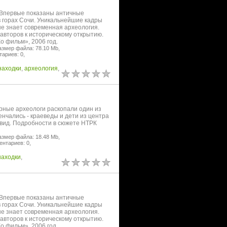
. Впервые показаны античные
 горах Сочи. Уникальнейшие кадры
не знает современная археология.
авторов к историческому открытию.
о фильм», 2006 год.
азмер файла: 78.10 Mb,
ариев: 0,
находки
,
археология
,
рные археологи раскопали один из
енчались - краеведы и дети из центра
вид. Подробности в сюжете НТРК
азмер файла: 18.48 Mb,
нтариев: 0,
находки
,
. Впервые показаны античные
 горах Сочи. Уникальнейшие кадры
не знает современная археология.
авторов к историческому открытию.
о фильм», 2006 год.