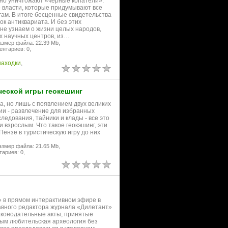
о уничтожают «черные копатели».
 власти, которые придумывают все
ам. В итоге бесценные свидетельства
к антиквариата. И без этих
не узнаем о жизни целых народов,
их научных центров, из…
азмер файла: 22.39 Mb,
нтариев: 0,
находки
,
ческой игры геокешинг
а, но лишь с появлением двух великих
ии - развлечение для избранных
ледования, тайники и клады - все это
 взрослым. Что такое геокэшинг, эти
Пензе в туристическую игру до них
азмер файла: 21.65 Mb,
ариев: 0,
» в прямом интерактивном эфире в
лавного редактора журнала «Дилетант»
аконодательные акты, принятые
рым любительская археология без