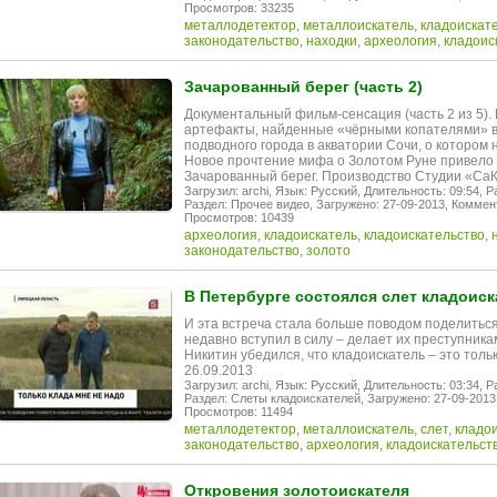
Просмотров: 33235
металлодетектор
,
металлоискатель
,
кладоискат
законодательство
,
находки
,
археология
,
кладоис
Зачарованный берег (часть 2)
Документальный фильм-сенсация (часть 2 из 5)
артефакты, найденные «чёрными копателями» в
подводного города в акватории Сочи, о котором 
Новое прочтение мифа о Золотом Руне привело 
Зачарованный берег. Производство Студии «СаК
Загрузил: archi,
Язык: Русский,
Длительность: 09:54,
Р
Раздел: Прочее видео,
Загружено: 27-09-2013,
Коммент
Просмотров: 10439
археология
,
кладоискатель
,
кладоискательство
,
законодательство
,
золото
В Петербурге состоялся слет кладоиск
И эта встреча стала больше поводом поделитьс
недавно вступил в силу – делает их преступник
Никитин убедился, что кладоискатель – это толь
26.09.2013
Загрузил: archi,
Язык: Русский,
Длительность: 03:34,
Р
Раздел: Слеты кладоискателей,
Загружено: 27-09-2013
Просмотров: 11494
металлодетектор
,
металлоискатель
,
слет
,
кладо
законодательство
,
археология
,
кладоискательст
Откровения золотоискателя