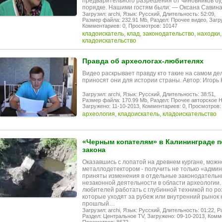
предварительного разрешения от чиновников бу
порядке. Нашими гостям были: — Оксана Савин
Загрузил: archi,
Язык: Русский,
Длительность: 52:09,
Размер файла: 232.91 Mb,
Раздел: Прочее видео,
Загр
Комментариев: 0,
Просмотров: 10147
кладоискатель
,
клад
,
законодательство
,
находки
кладоискательство
Правда об археологах-любителях
Видео раскрывает правду кто такие на самом де
приносят они для истории страны. Автор: Игорь 
Загрузил: archi,
Язык: Русский,
Длительность: 38:51,
Размер файла: 170.99 Mb,
Раздел: Прочее авторское 
Загружено: 11-10-2013,
Комментариев: 0,
Просмотров:
археология
,
кладоискатель
,
кладоискательство
«Черным копателям» в Калининграде п
закона
Оказавшись с лопатой на древнем кургане, можно
металлодетектором - получить не только «админ
приняты изменения в отдельные законодательны
незаконной деятельности в области археологии. 
любителей работать с глубинной техникой по ро
которые уходят за рубеж или внутренний рынок н
прошлый…
Загрузил: archi,
Язык: Русский,
Длительность: 01:22,
Р
Раздел: Центральное TV,
Загружено: 09-10-2013,
Комме