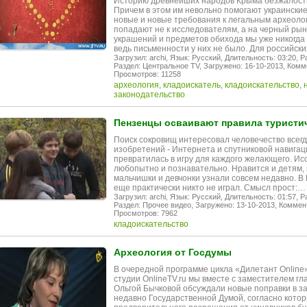
Историю древнейших народов Крыма безжалостн
Причем в этом им невольно помогают украинские
новые и новые требования к легальным археолог
попадают не к исследователям, а на черный рыно
украшений и предметов обихода мы уже никогда 
ведь письменности у них не было. Для российск
Загрузил: archi,
Язык: Русский,
Длительность: 03:20,
Р
Раздел: Центральное TV,
Загружено: 16-10-2013,
Комме
Просмотров: 11258
археология
,
кладоискатель
,
кладоискательство
,
законодательство
Пензенцы осваивают правила туристи
Поиск сокровищ интересовал человечество всегд
изобретений - Интернета и спутниковой навигац
превратилась в игру для каждого желающего. Исс
любопытно и познавательно. Нравится и детям, и
мальчишки и девчонки узнали совсем недавно. В 
еще практически никто не играл. Смысл прост:…
Загрузил: archi,
Язык: Русский,
Длительность: 01:57,
Р
Раздел: Прочее видео,
Загружено: 13-10-2013,
Коммент
Просмотров: 7962
кладоискательство
Археология от Госдумы
В очередной программе цикла «Дилетант Online
студии OnlineTV.ru мы вместе с заместителем г
Ольгой Бычковой обсуждали новые поправки в з
недавно Государственной Думой, согласно кото