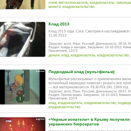
пляж
,
металлоискатель
,
кладоискатель
,
законод
монета
,
кладоискательство
Клад 2013
Клад 2013 года. Сага. Смотрим и наслаждаемся 
11.06.2013
Загрузил: archi,
Язык: Русский,
Длительность: 09:34,
Р
Раздел: Клады и находки,
Загружено: 16-10-2013,
Комм
Просмотров: 12172
деньги
,
клад
,
кладоискатель
,
кладоискательство
,
Подводный клад (мультфильм)
Мультфильм рассказывает о приключениях мальч
волшебный карандаш помогает решать все пробл
— всё материализуется. FILM POLSKI, 1969 год.
Загрузил: archi,
Язык: Русский,
Длительность: 09:57,
Р
Раздел: Прочее видео,
Загружено: 16-10-2013,
Коммент
Просмотров: 11274
клад
,
кладоискатель
,
кладоискательство
,
подвод
кладоискательство
«Черные копатели» в Крыму получили
украинских бюрократов