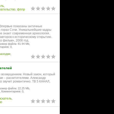
ель
,
кательство
,
фппр
. Впервые показаны античные
 горах Сочи. Уникальнейшие кадры
не знает современная археология.
авторов к историческому открытию.
о фильм», 2006 год.
азмер файла: 81.94 Mb,
ариев: 0,
находки
,
ателей
я возмущением. Новый закон, который
ами – расхитителями. Александр
ко звучит романтично. ТВ 5 КАНАЛ,
азмер файла: 22.25 Mb,
,
Комментариев: 0,
искатель
,
во