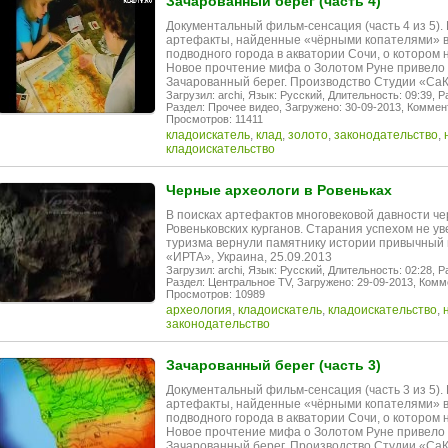
Зачарованный берег (часть 4)
Документальный фильм-сенсация (часть 4 из 5)
артефакты, найденные «чёрными копателями» в
подводного города в акватории Сочи, о котором 
Новое прочтение мифа о Золотом Руне привело 
Зачарованный берег. Производство Студии «СаК
Загрузил: archi,
Язык: Русский,
Длительность: 09:39,
Р
Раздел: Прочее видео,
Загружено: 30-09-2013,
Коммент
Просмотров: 11411
кладоискатель
,
клад
,
золото
,
законодательство
,
кладоискательство
Черные археологи в Ровеньках
В поисках артефактов многовековой давности че
Ровеньковских курганов. Старания успехом не ув
туризма вернули памятнику истории привычный 
«ИРТА», Украина, 25.09.2013
Загрузил: archi,
Язык: Русский,
Длительность: 02:28,
Р
Раздел: Центральное TV,
Загружено: 29-09-2013,
Комме
Просмотров: 10989
археология
,
кладоискатель
,
кладоискательство
,
законодательство
Зачарованный берег (часть 3)
Документальный фильм-сенсация (часть 3 из 5)
артефакты, найденные «чёрными копателями» в
подводного города в акватории Сочи, о котором 
Новое прочтение мифа о Золотом Руне привело 
Зачарованный берег. Производство Студии «СаК