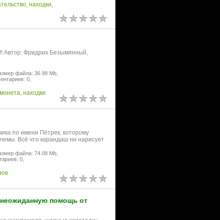
ательство
,
находки
,
!!! Автор: Фридрих Безымянный,
азмер файла: 36.98 Mb,
ентариев: 0,
монета
,
находки
ика по имени Пётрек, которому
емы. Всё что карандаш ни нарисует
азмер файла: 74.08 Mb,
ариев: 0,
ное
 неожиданную помощь от