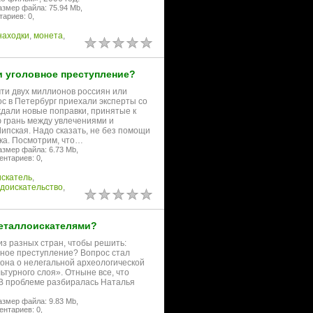
азмер файла: 75.94 Mb,
ариев: 0,
находки
,
монета
,
и уголовное преступление?
чти двух миллионов россиян или
ос в Петербург приехали эксперты со
дали новые поправки, принятые к
ю грань между увлечениями и
пская. Надо сказать, не без помощи
дка. Посмотрим, что…
азмер файла: 6.73 Mb,
нтариев: 0,
искатель
,
доискательство
,
еталлоискателями?
из разных стран, чтобы решить:
овное преступление? Вопрос стал
кона о нелегальной археологической
ьтурного слоя». Отныне все, что
. В проблеме разбиралась Наталья
азмер файла: 9.83 Mb,
нтариев: 0,