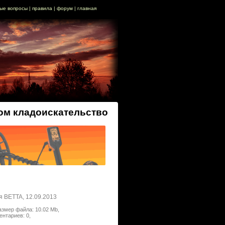
ые вопросы
|
правила
|
форум
|
главная
гом кладоискательство
я BETTA, 12.09.2013
азмер файла: 10.02 Mb,
нтариев: 0,