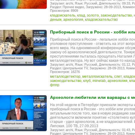
Загрузил: archi,
Язык: Русский,
Длительность: 09:33,
Р
Раздел: Прочее видео,
Загружено: 28-09-2013,
Коммент
Просмотров: 8909
кладоискатель
,
клад
,
золото
,
законодательство
,
деньги
,
археология
,
кладоискательство
Приборный поиск в России - хобби ил
Приборный поиск в России - легальное хобби по
уголовное преступление - ответить на этот вопр
всего мира. На одноименной конференции обсуж
закону об археологической деятельности. Тонку
преступлениями пыталась прощупать Наталия Ли
металлодетектора. Ну вот сейчас какая-то нахо
Загрузил: archi,
Язык: Русский,
Длительность: 01:12,
Р
Раздел: Центральное TV,
Загружено: 28-09-2013,
Комме
Просмотров: 16276
металлодетектор
,
металлоискатель
,
слет
,
кладо
законодательство
,
клуб
,
minelab
,
археология
,
кла
фппр
Археологи-любители или варвары с м
На этой неделе в Петербург приехали эксперты 
приборный поиск в России - это хобби или угол
актуальным после того, как в новую редакцию за
деятельности включили понятие «столетнего кул
старше - удел археологов, а не кладоискателей
Липская. 100 ТВ, 27.09.2013
Загрузил: archi,
Язык: Русский,
Длительность: 01:43,
Р
Раздел: Центральное TV,
Загружено: 28-09-2013,
Комме