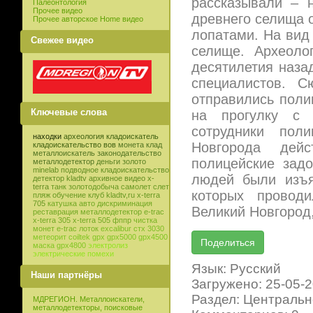
рассказывали – 
Палеонтология
Прочее видео
древнего селища 
Прочее авторское Home видео
лопатами. На вид
Свежее видео
селище. Археоло
десятилетия наза
специалистов. С
отправились поли
Ключевые слова
на прогулку с 
сотрудники пол
находки
археология
кладоискатель
Новгорода дейс
кладоискательство
вов
монета
клад
металлоискатель
законодательство
полицейские зад
металлодетектор
деньги
золото
minelab
подводное кладоискательство
людей были изъя
детектор
kladtv
архивное видео
x-
terra
танк
золотодобыча
самолет
слет
которых провод
пляж
обучение
клуб
kladtv,ru
x-terra
705
катушка
авто
дискриминация
Великий Новгород,
реставрация
металлодетектор e-trac
x-terra 305
x-terra 505
фппр
чистка
монет
e-trac
лоток
excalibur
стх 3030
метеорит
coiltek
gpx
gpx5000
gpx4500
маска
gpx4800
электролиз
электрические помехи
Язык: Русский
Наши партнёры
Загружено: 25-05-
Раздел: Центральн
МДРЕГИОН. Металлоискатели,
металлодетекторы, поисковые