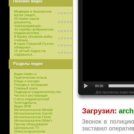
Похожее видео
Медведев в башкирском
музее увидел,…
Историки нашли
документы,
подтверждающие…
За серебро фабрикантши
кладоискателям…
В Крыму объявили войну
«черным…
В горах Северной Осетии
обнаружен…
15-летний подросток
подорвался…
Разделы видео
Видео kladtv.ru
Практическая польза
Клады и находки
Поездки и экспедиции
00:00
Пляжный поиск
Подводное кладоискательство
Для просмотра видео ва
Чистка и реставрация
Слеты кладоискателей
Золотодобыча
Видео ВОВ
Загрузил:
arch
Металлоискатели Minelab
Металлоискатели Garrett
Металлоискатели Fisher
Звонок в полицию
Металлоискатели White’s
Прочее оборудование
заставил операти
Центральное TV
Новости археологии