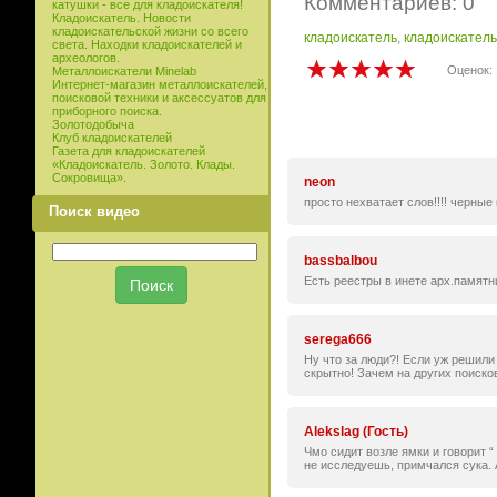
Комментариев: 0
катушки - все для кладоискателя!
Кладоискатель. Новости
кладоискательской жизни со всего
кладоискатель
,
кладоискатель
света. Находки кладоискателей и
археологов.
Оценок: 
Металлоискатели Minelab
Интернет-магазин металлоискателей,
поисковой техники и аксессуатов для
приборного поиска.
Золотодобыча
Клуб кладоискателей
Газета для кладоискателей
«Кладоискатель. Золото. Клады.
Сокровища».
neon
просто нехватает слов!!!! черные
Поиск видео
bassbalbou
Есть реестры в инете арх.памятни
serega666
Ну что за люди?! Если уж решили 
скрытно! Зачем на других поиско
Alekslag (Гость)
Чмо сидит возле ямки и говорит “
не исследуешь, примчался сука.