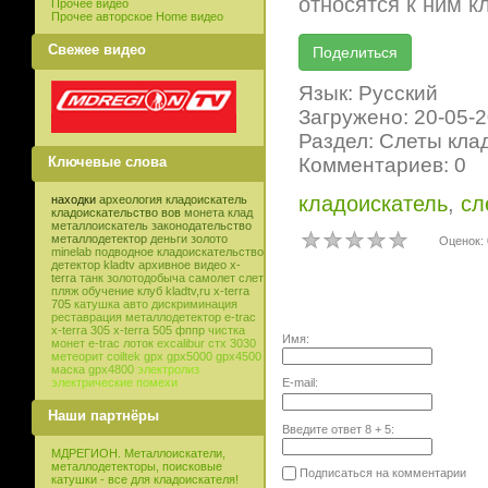
относятся к ним к
Прочее видео
Прочее авторское Home видео
Свежее видео
Язык: Русский
Загружено: 20-05-
Раздел: Слеты кла
Комментариев: 0
Ключевые слова
кладоискатель
,
сл
находки
археология
кладоискатель
кладоискательство
вов
монета
клад
металлоискатель
законодательство
металлодетектор
деньги
золото
Оценок: 
minelab
подводное кладоискательство
детектор
kladtv
архивное видео
x-
terra
танк
золотодобыча
самолет
слет
пляж
обучение
клуб
kladtv,ru
x-terra
705
катушка
авто
дискриминация
реставрация
металлодетектор e-trac
x-terra 305
x-terra 505
фппр
чистка
Имя:
монет
e-trac
лоток
excalibur
стх 3030
метеорит
coiltek
gpx
gpx5000
gpx4500
маска
gpx4800
электролиз
E-mail:
электрические помехи
Наши партнёры
Введите ответ
8
+
5
:
МДРЕГИОН. Металлоискатели,
металлодетекторы, поисковые
Подписаться на комментарии
катушки - все для кладоискателя!