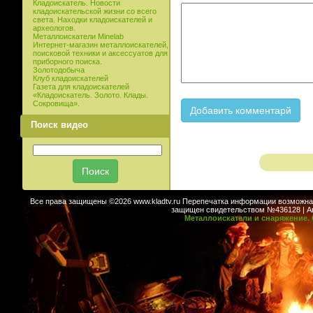
Кладоискатель. Новости
кладоискательской жизни со всего
света. Находки кладоискателей и
археологов.
Металлоискатели Minelab
Интернет-магазин металлоискателей,
поисковой техники и аксессуатов для
приборного поиска.
Золотодобыча
Клуб кладоискателей
Газета для кладоискателей
«Кладоискатель. Золото. Клады.
Сокровища».
Поиск видео
Все права защищены ©2026 www.kladtv.ru Перепечатка информации возможна т
защищен свидетельством №436128 | Авт
Металлоискатели и снаряжение. 