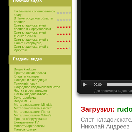
Похожее видео
На Байкале соревновались
кладо…
В Нижегородской области
прошел…
Слет кладоискателей
прошел в Серпуховском…
Слет кладоискателей
«Байкал 2020»
Слет кладоискателей в
Санкт-Петербурге,…
Слет кладоискателей в
Иркутске…
Разделы видео
Видео kladtv.ru
Практическая польза
Клады и находки
Поездки и экспедиции
Пляжный поиск
00:00
Подводное кладоискательство
Чистка и реставрация
Для просмотра видео ва
Слеты кладоискателей
Золотодобыча
Видео ВОВ
Металлоискатели Minelab
Загрузил:
rudo
Металлоискатели Garrett
Металлоискатели Fisher
Металлоискатели White’s
Слет кладоискат
Прочее оборудование
Центральное TV
Николай Андреев 
Новости археологии
Палеонтология