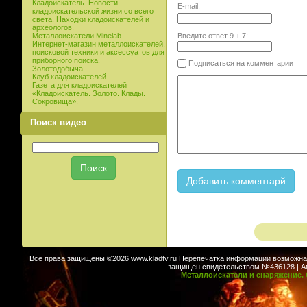
Кладоискатель. Новости
E-mail:
кладоискательской жизни со всего
света. Находки кладоискателей и
археологов.
Введите ответ
9
+
7
:
Металлоискатели Minelab
Интернет-магазин металлоискателей,
поисковой техники и аксессуатов для
приборного поиска.
Подписаться на комментарии
Золотодобыча
Клуб кладоискателей
Газета для кладоискателей
«Кладоискатель. Золото. Клады.
Сокровища».
Поиск видео
Все права защищены ©2026 www.kladtv.ru Перепечатка информации возможна т
защищен свидетельством №436128 | Авт
Металлоискатели и снаряжение. 