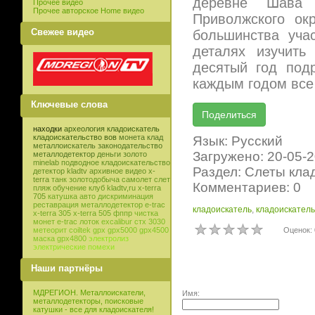
деревне Шава 
Прочее видео
Прочее авторское Home видео
Приволжского ок
Свежее видео
большинства уча
деталях изучить
десятый год под
каждым годом все
Ключевые слова
находки
археология
кладоискатель
кладоискательство
вов
монета
клад
Язык: Русский
металлоискатель
законодательство
Загружено: 20-05-
металлодетектор
деньги
золото
minelab
подводное кладоискательство
Раздел: Слеты кла
детектор
kladtv
архивное видео
x-
terra
танк
золотодобыча
самолет
слет
Комментариев: 0
пляж
обучение
клуб
kladtv,ru
x-terra
705
катушка
авто
дискриминация
реставрация
металлодетектор e-trac
кладоискатель
,
кладоискатель
x-terra 305
x-terra 505
фппр
чистка
монет
e-trac
лоток
excalibur
стх 3030
Оценок: 
метеорит
coiltek
gpx
gpx5000
gpx4500
маска
gpx4800
электролиз
электрические помехи
Наши партнёры
МДРЕГИОН. Металлоискатели,
Имя:
металлодетекторы, поисковые
катушки - все для кладоискателя!