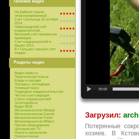
Похожее видео
На Байкале нашли
незапланированный…
Слёт Скитальца 18 октября
2014…
Нижегородский слёт
кладоискателей…
Весенний слёт прикамских
краеведов…
Слет кладоискателей в
Крыму 2013
В «Тальцах» прошел слет
кладои…
Разделы видео
Видео kladtv.ru
Практическая польза
Клады и находки
Поездки и экспедиции
Пляжный поиск
00:00
Подводное кладоискательство
Чистка и реставрация
Слеты кладоискателей
Золотодобыча
Видео ВОВ
Металлоискатели Minelab
Загрузил:
arch
Металлоискатели Garrett
Металлоискатели Fisher
Металлоискатели White’s
Потерянные сокр
Прочее оборудование
Центральное TV
хозяев. В Кстов
Новости археологии
Палеонтология