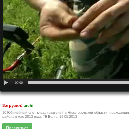
00:00
Загрузил:
archi
10 Юбилейный слет кладоискателей в Нижегородской области, проходящий
района в мае 2013 года. ТВ Волга, 19.05.2013