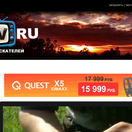
загрузить
|
част