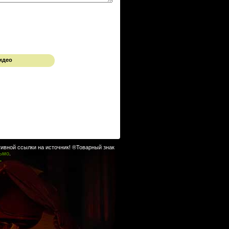
идео
ивной ссылки на источник! ®Товарный знак
сьмо
.
.