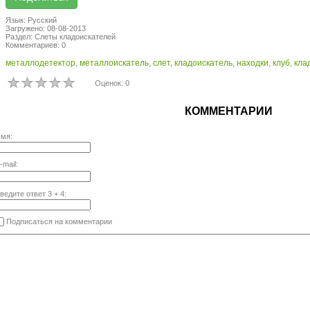
Язык: Русский
Загружено: 08-08-2013
Раздел: Слеты кладоискателей
Комментариев: 0
металлодетектор
,
металлоискатель
,
слет
,
кладоискатель
,
находки
,
клуб
,
кла
Оценок: 0
КОММЕНТАРИИ
мя:
-mail:
ведите ответ
3
+
4
:
Подписаться на комментарии