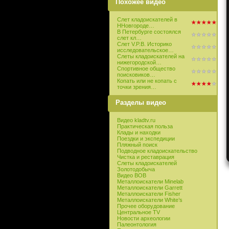
Похожее видео
Слет кладоискателей в
ННовгороде…
В Петербурге состоялся
слет кл…
Слет V.P.B. Историко
исследовательское…
Слеты кладоискателей на
нижегородской…
Спортивное общество
поисковиков…
Копать или не копать с
точки зрения…
Разделы видео
Видео kladtv.ru
Практическая польза
Клады и находки
Поездки и экспедиции
Пляжный поиск
Подводное кладоискательство
Чистка и реставрация
Слеты кладоискателей
Золотодобыча
Видео ВОВ
Металлоискатели Minelab
Металлоискатели Garrett
Металлоискатели Fisher
Металлоискатели White’s
Прочее оборудование
Центральное TV
Новости археологии
Палеонтология