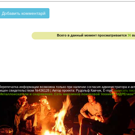
Всего в данный момент просматривается
36
в
Перепечатка информации возможна только при наличии согласия администратора и акт
ищен свидетельством №436128 | Автор проекта: Рудольф Кавчик, E-mail:
написать пи
Металлоискатели и снаряжение. Сеть магазинов поисковой техники "МДРЕгион"