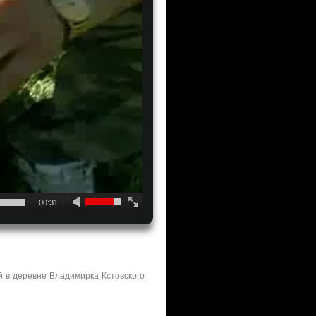
00:31
 в деревне Владимирка Кстовского