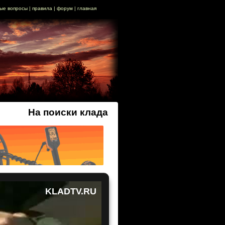
ые вопросы
|
правила
|
форум
|
главная
На поиски клада
KLADTV.RU