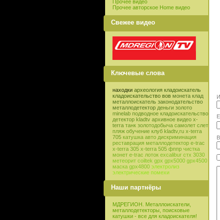
Прочее видео
Прочее авторское Home видео
Свежее видео
Ключевые слова
находки
археология
кладоискатель
кладоискательство
вов
монета
клад
И
металлоискатель
законодательство
металлодетектор
деньги
золото
minelab
подводное кладоискательство
E
детектор
kladtv
архивное видео
x-
terra
танк
золотодобыча
самолет
слет
пляж
обучение
клуб
kladtv,ru
x-terra
705
катушка
авто
дискриминация
В
реставрация
металлодетектор e-trac
x-terra 305
x-terra 505
фппр
чистка
монет
e-trac
лоток
excalibur
стх 3030
метеорит
coiltek
gpx
gpx5000
gpx4500
маска
gpx4800
электролиз
электрические помехи
Наши партнёры
МДРЕГИОН. Металлоискатели,
металлодетекторы, поисковые
катушки - все для кладоискателя!