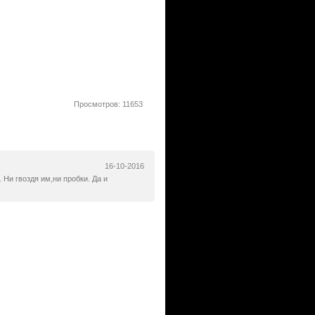
Просмотров: 11653
16-10-2016
 Ни гвоздя им,ни пробки. Да и