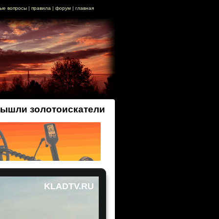
ые вопросы
|
правила
|
форум
|
главная
вышли золотоискатели
KLADTV.RU