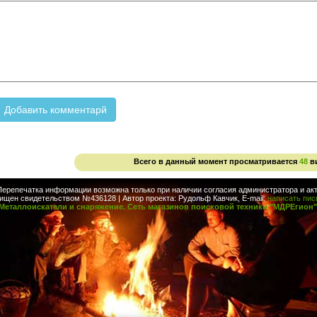
Всего в данный момент просматривается
48
в
Перепечатка информации возможна только при наличии согласия администратора и акт
ищен свидетельством №436128 | Автор проекта: Рудольф Кавчик, E-mail:
написать пи
Металлоискатели и снаряжение. Сеть магазинов поисковой техники "МДРЕгион"