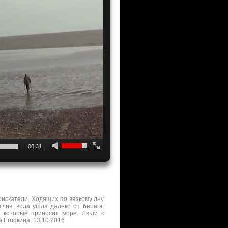
00:31
оискатели. Ходящих по вязкому дну
лив, вода ушла далеко от берега.
, которые приносит море. Люди с
 Егоркина. 13.10.2016