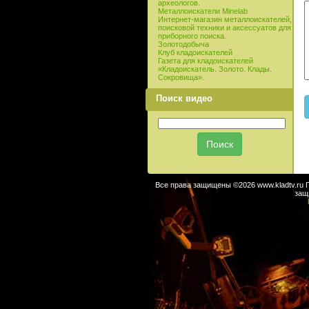
археологов.
Металлоискатели Minelab
Интернет-магазин металлоискателей,
поисковой техники и аксессуатов для
приборного поиска.
Золотодобыча
Клуб кладоискателей
Газета для кладоискателей
«Кладоискатель. Золото. Клады.
Сокровища».
Поиск видео
Все права защищены ©2026 www.kladtv.ru 
защ