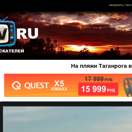
загрузить
|
част
На пляжи Таганрога 