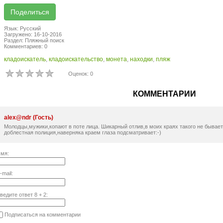
Язык: Русский
Загружено: 16-10-2016
Раздел: Пляжный поиск
Комментариев: 0
кладоискатель
,
кладоискательство
,
монета
,
находки
,
пляж
Оценок: 0
КОММЕНТАРИИ
alex@ndr (Гость)
Молодцы,мужики,копают в поте лица. Шикарный отлив,в моих краях такого не бывает.
доблестная полиция,наверняка краем глаза подсматривает:-)
мя:
-mail:
ведите ответ
8
+
2
:
Подписаться на комментарии