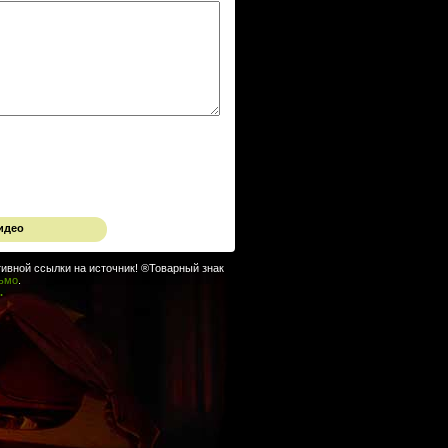
идео
ивной ссылки на источник! ®Товарный знак
сьмо
.
.