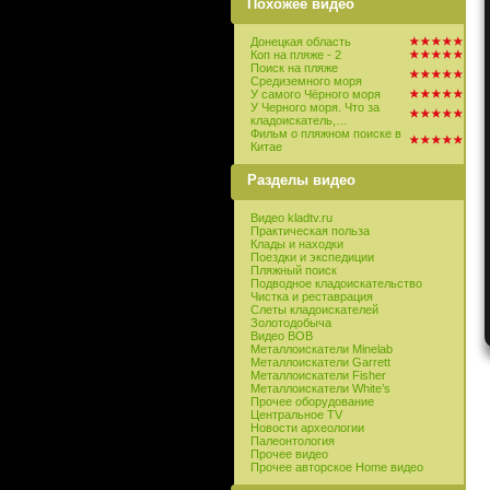
Похожее видео
Донецкая область
Коп на пляже - 2
Поиск на пляже
Средиземного моря
У самого Чёрного моря
У Черного моря. Что за
кладоискатель,…
Фильм о пляжном поиске в
Китае
Разделы видео
Видео kladtv.ru
Практическая польза
Клады и находки
Поездки и экспедиции
Пляжный поиск
Подводное кладоискательство
Чистка и реставрация
Слеты кладоискателей
Золотодобыча
Видео ВОВ
Металлоискатели Minelab
Металлоискатели Garrett
Металлоискатели Fisher
Металлоискатели White’s
Прочее оборудование
Центральное TV
Новости археологии
Палеонтология
Прочее видео
Прочее авторское Home видео