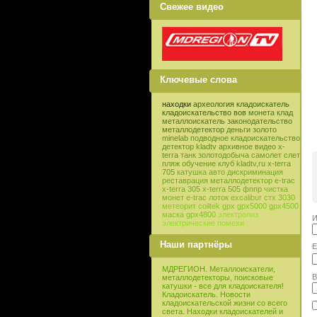
Свежее видео
Ключевые слова
находки
археология
кладоискатель
кладоискательство
вов
монета
клад
металлоискатель
законодательство
металлодетектор
деньги
золото
minelab
подводное кладоискательство
детектор
kladtv
архивное видео
x-
terra
танк
золотодобыча
самолет
слет
пляж
обучение
клуб
kladtv,ru
x-terra
705
катушка
авто
дискриминация
реставрация
металлодетектор e-trac
x-terra 305
x-terra 505
фппр
чистка
монет
e-trac
лоток
excalibur
стх 3030
метеорит
coiltek
gpx
gpx5000
gpx4500
маска
gpx4800
электролиз
И
электрические помехи
Наши партнёры
E
МДРЕГИОН. Металлоискатели,
В
металлодетекторы, поисковые
катушки - все для кладоискателя!
Кладоискатель. Новости
кладоискательской жизни со всего
света. Находки кладоискателей и