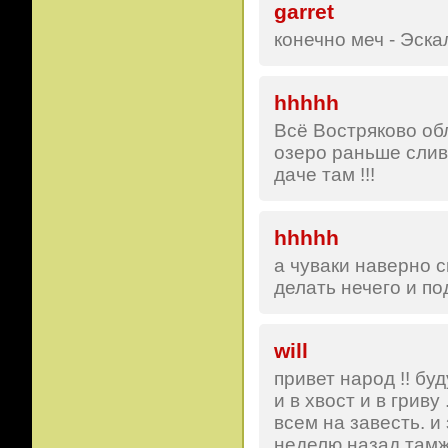
garret
конечно меч - Эска
hhhhh
Всё Востряково об
озеро раньше слива
даче там !!!
hhhhh
а чуваки наверно с
делать нечего и под
will
привет народ !! бу
и в хвост и в гриву
всем на завесть. и 
неделю назад там