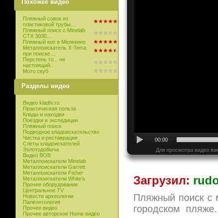
Похожее видео
Пляжный совок из
пластиковой трубы…
Пляжный поиск с Minelab
CTX 3030…
Пляжный коп в Мелекино
Металлоискатель X-Terra
при поиске…
Перстень то... не
настоящий..
Мото скуб
Разделы видео
Видео kladtv.ru
Практическая польза
Клады и находки
Поездки и экспедиции
Пляжный поиск
Подводное кладоискательство
Чистка и реставрация
00:00
Слеты кладоискателей
Золотодобыча
Для просмотра видео ва
Видео ВОВ
Металлоискатели Minelab
Металлоискатели Garrett
Металлоискатели Fisher
Загрузил:
rudo
Металлоискатели White’s
Прочее оборудование
Центральное TV
Пляжный поиск с м
Новости археологии
Палеонтология
городском пляже
Прочее видео
Прочее авторское Home видео