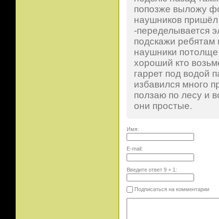
попозже выложу фо
наушников пришёл 
-переделывается э
подскажи ребятам 
наушники потолще а
хороший кто возьм
гаррет под водой п
избавился много пр
ползаю по лесу и в
они простые.
Имя:
E-mail:
Введите ответ
9
+
1
:
Подписаться на комментарии