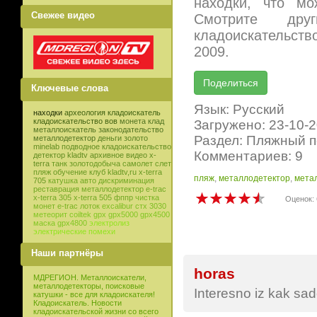
находки, что мо
Свежее видео
Смотрите др
кладоискательств
2009.
Ключевые слова
Язык: Русский
находки
археология
кладоискатель
кладоискательство
вов
монета
клад
Загружено: 23-10-
металлоискатель
законодательство
Раздел: Пляжный п
металлодетектор
деньги
золото
minelab
подводное кладоискательство
Комментариев: 9
детектор
kladtv
архивное видео
x-
terra
танк
золотодобыча
самолет
слет
пляж
обучение
клуб
kladtv,ru
x-terra
пляж
,
металлодетектор
,
мета
705
катушка
авто
дискриминация
реставрация
металлодетектор e-trac
x-terra 305
x-terra 505
фппр
чистка
Оценок: 
монет
e-trac
лоток
excalibur
стх 3030
метеорит
coiltek
gpx
gpx5000
gpx4500
маска
gpx4800
электролиз
электрические помехи
Наши партнёры
horas
МДРЕГИОН. Металлоискатели,
металлодетекторы, поисковые
Interesno iz kak sad
катушки - все для кладоискателя!
Кладоискатель. Новости
кладоискательской жизни со всего