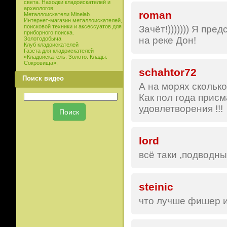
света. Находки кладоискателей и
археологов.
roman
Металлоискатели Minelab
Интернет-магазин металлоискателей,
поисковой техники и аксессуатов для
Зачёт!))))))) Я пр
приборного поиска.
на реке Дон!
Золотодобыча
Клуб кладоискателей
Газета для кладоискателей
«Кладоискатель. Золото. Клады.
Сокровища».
schahtor72
Поиск видео
А на морях скольк
Как пол года прис
удовлетворения !!!
lord
всё таки ,подводны
steinic
что лучше фишер и