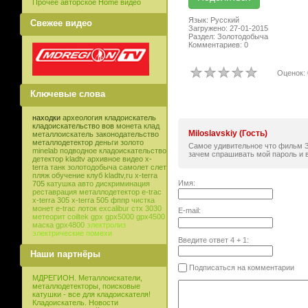
Прочее авторское Home видео
Язык: Русский
Свежее видео
Загружено: 27-01-2015
Раздел: Золотодобыча
Комментариев: 0
Оценок: 
Ключевые слова
находки
археология
кладоискатель
кладоискательство
вов
монета
клад
Miloslavskiy (Гость)
металлоискатель
законодательство
металлодетектор
деньги
золото
Самое удивительное что фильм З
minelab
подводное кладоискательство
зачем спрашивать мой пароль и 
детектор
kladtv
архивное видео
x-
terra
танк
золотодобыча
самолет
слет
пляж
обучение
клуб
kladtv,ru
x-terra
Имя:
705
катушка
авто
дискриминация
реставрация
металлодетектор e-trac
x-terra 305
x-terra 505
фппр
чистка
монет
e-trac
лоток
excalibur
стх 3030
E-mail:
метеорит
coiltek
gpx
gpx5000
gpx4500
маска
gpx4800
электролиз
электрические помехи
Введите ответ
4
+
1
:
Наши партнёры
Подписаться на комментарии
МДРЕГИОН. Металлоискатели,
металлодетекторы, поисковые
катушки - все для кладоискателя!
Кладоискатель. Новости