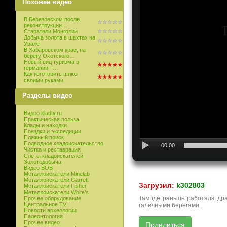
Похожее видео
В Березовском после
реконструкции…
Старатели Монголии
Добыча золота в шахтах на
Урале
В Хабаровском крае, на
берегу Охотского…
Новый вид туризма в
германии –…
Как изготовить шлюз
своими руками
Разделы видео
Видео kladtv.ru
Практическая польза
Клады и находки
Поездки и экспедиции
Пляжный поиск
Подводное кладоискательство
00:00
Чистка и реставрация
Слеты кладоискателей
Золотодобыча
Видео ВОВ
Металлоискатели Minelab
Металлоискатели Garrett
Загрузил:
k302803
Металлоискатели Fisher
Металлоискатели White’s
Там где раньше работала др
Прочее оборудование
Центральное TV
галечными берегами.
Новости археологии
Палеонтология
Прочее видео