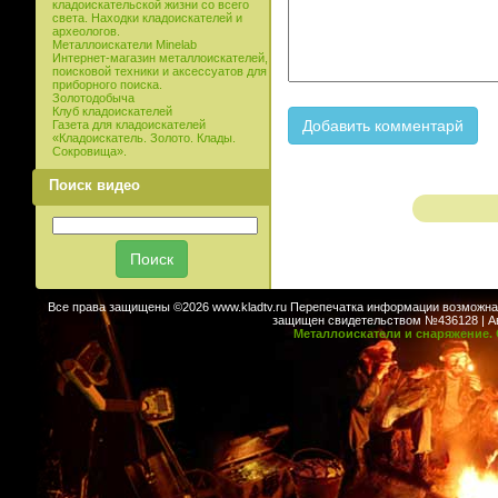
кладоискательской жизни со всего
света. Находки кладоискателей и
археологов.
Металлоискатели Minelab
Интернет-магазин металлоискателей,
поисковой техники и аксессуатов для
приборного поиска.
Золотодобыча
Клуб кладоискателей
Газета для кладоискателей
«Кладоискатель. Золото. Клады.
Сокровища».
Поиск видео
Все права защищены ©2026 www.kladtv.ru Перепечатка информации возможна т
защищен свидетельством №436128 | Авт
Металлоискатели и снаряжение. 