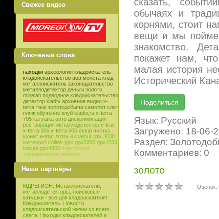
сказать, событи
Свежее видео
обычаях и тради
корнями, стоит на
вещи и мы поймем
знакомство. Дет
Ключевые слова
покажет нам, чт
малая история нео
находки
археология
кладоискатель
кладоискательство
вов
монета
клад
Исторический Кана
металлоискатель
законодательство
металлодетектор
деньги
золото
minelab
подводное кладоискательство
детектор
kladtv
архивное видео
x-
terra
танк
золотодобыча
самолет
слет
пляж
обучение
клуб
kladtv,ru
x-terra
Язык: Русский
705
катушка
авто
дискриминация
реставрация
металлодетектор e-trac
Загружено: 18-06-
x-terra 305
x-terra 505
фппр
чистка
монет
e-trac
лоток
excalibur
стх 3030
Раздел: Золотодо
метеорит
coiltek
gpx
gpx5000
gpx4500
маска
gpx4800
электролиз
Комментариев: 0
электрические помехи
золото
Наши партнёры
МДРЕГИОН. Металлоискатели,
Оценок: 
металлодетекторы, поисковые
катушки - все для кладоискателя!
Кладоискатель. Новости
кладоискательской жизни со всего
света. Находки кладоискателей и