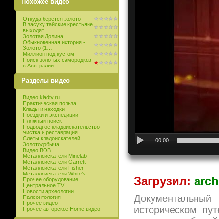
Похожее видео
Откуда берется золото
В засуху тайские крестьяне
выходят…
Золотая Долина
Обыкновенная история -
Золото (1…
Миллион под кустом
Поиск золотых самородков
в Австралии
Разделы видео
Видео kladtv.ru
Практическая польза
Клады и находки
Поездки и экспедиции
Пляжный поиск
Подводное кладоискательство
Чистка и реставрация
Слеты кладоискателей
00:00
Золотодобыча
Видео ВОВ
Металлоискатели Minelab
Металлоискатели Garrett
Металлоискатели Fisher
Металлоискатели White’s
Загрузил:
arch
Прочее оборудование
Центральное TV
Новости археологии
Документальны
Палеонтология
Прочее видео
историческом пу
Прочее авторское Home видео