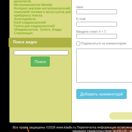
археологов.
Металлоискатели Minelab
Имя:
Интернет-магазин металлоискателей,
поисковой техники и аксессуатов для
приборного поиска.
E-mail:
Золотодобыча
Клуб кладоискателей
Газета для кладоискателей
«Кладоискатель. Золото. Клады.
Введите ответ
4
+
7
:
Сокровища».
Поиск видео
Подписаться на комментарии
Все права защищены ©2026 www.kladtv.ru Перепечатка информации возможна т
защищен свидетельством №436128 | Авт