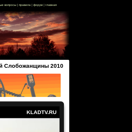
ые вопросы
|
правила
|
форум
|
главная
ей Слобожанщины 2010
KLADTV.RU