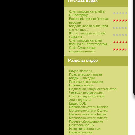
Похожее видео
Слет кладоискателей в
Н.Новгороде,…
Весенний призыв (полная
версия)
Кладоискатели выясняют,
кто лучше…
III слет кладоискателей.
Саранск…
Слет кладоискателей
прошел в Серпуховском…
Слёт Смоленских
кладоискателей…
Разделы видео
Видео kladtv.ru
Практическая польза
Клады и находки
Поездки и экспедиции
Пляжный поиск
Подводное кладоискательство
Чистка и реставрация
Слеты кладоискателей
Золотодобыча
Видео ВОВ
Металлоискатели Minelab
Металлоискатели Garrett
Металлоискатели Fisher
Металлоискатели White’s
Прочее оборудование
Центральное TV
Новости археологии
Палеонтология