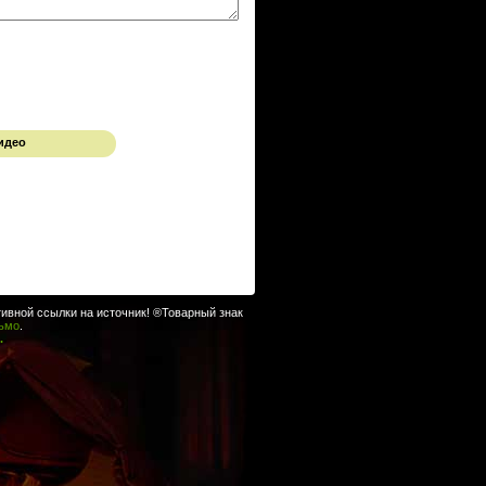
идео
ивной ссылки на источник! ®Товарный знак
сьмо
.
.