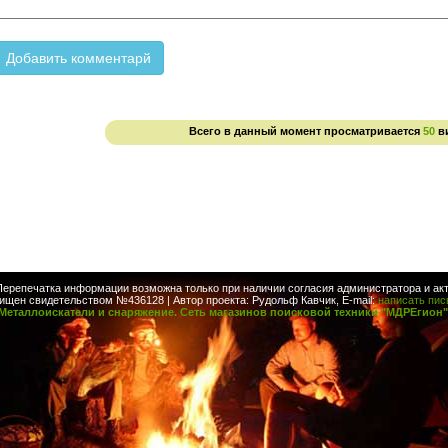
Всего в данный момент просматривается
50
в
Перепечатка информации возможна только при наличии согласия администратора и акт
ищен свидетельством №436128 | Автор проекта: Рудольф Кавчик, E-mail:
написать пи
Металлоискатели и снаряжение. Сеть магазинов поисковой техники "МДРЕгион"