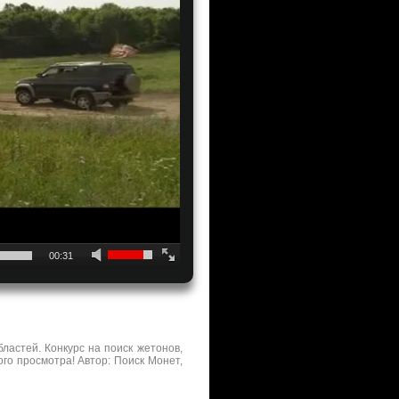
00:31
ластей. Конкурс на поиск жетонов,
го просмотра! Автор: Поиск Монет,