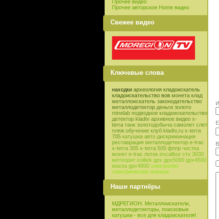
Прочее видео
Прочее авторское Home видео
Свежее видео
Ключевые слова
находки
археология
кладоискатель
кладоискательство
вов
монета
клад
металлоискатель
законодательство
И
металлодетектор
деньги
золото
minelab
подводное кладоискательство
детектор
kladtv
архивное видео
x-
E
terra
танк
золотодобыча
самолет
слет
пляж
обучение
клуб
kladtv,ru
x-terra
705
катушка
авто
дискриминация
реставрация
металлодетектор e-trac
В
x-terra 305
x-terra 505
фппр
чистка
монет
e-trac
лоток
excalibur
стх 3030
метеорит
coiltek
gpx
gpx5000
gpx4500
маска
gpx4800
электролиз
электрические помехи
Наши партнёры
МДРЕГИОН. Металлоискатели,
металлодетекторы, поисковые
катушки - все для кладоискателя!