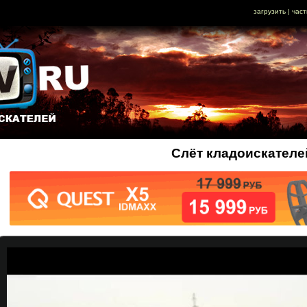
загрузить
|
част
Слёт кладоискател