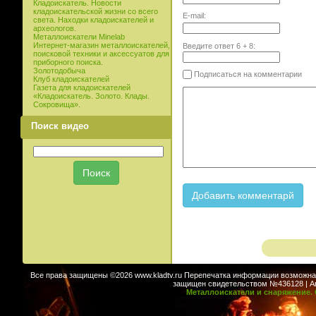
Кладоискатель. Новости
кладоискательской жизни со всего
E-mail:
света. Находки кладоискателей и
археологов.
Металлоискатели Minelab
Интернет-магазин металлоискателей,
Введите ответ
6
+
8
:
поисковой техники и аксессуатов для
приборного поиска.
Золотодобыча
Подписаться на комментарии
Клуб кладоискателей
Газета для кладоискателей
«Кладоискатель. Золото. Клады.
Сокровища».
Поиск видео
Все права защищены ©2026 www.kladtv.ru Перепечатка информации возможна т
защищен свидетельством №436128 | Авт
Металлоискатели и снаряжение. 