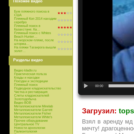
Похожее видео
Бум пляжного поиска в
США
Пляжный Коп 2014 находим
серебро
Пляжный поиск в
Казахстане. Ка…
Пляжный поиск с Whites
Beach Hunter…
На морском-пляже, после
шторма…
На пляжи Таганрога вышли
золот…
Разделы видео
Видео kladtv.ru
Практическая польза
Клады и находки
Поездки и экспедиции
Пляжный поиск
00:00
Подводное кладоискательство
Чистка и реставрация
Слеты кладоискателей
Золотодобыча
Видео ВОВ
Металлоискатели Minelab
Загрузил:
tops
Металлоискатели Garrett
Металлоискатели Fisher
Металлоискатели White’s
Взял в аренду мд
Прочее оборудование
Центральное TV
мечту! драгоценно
Новости археологии
Палеонтология