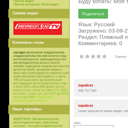
Буду копать! Моя 
Прочее видео
Прочее авторское Home видео
Свежее видео
Язык: Русский
Загружено: 03-09-
Раздел: Пляжный п
Комментариев: 0
Ключевые слова
находки
археология
кладоискатель
кладоискательство
вов
монета
клад
Оценок: 
металлоискатель
законодательство
металлодетектор
деньги
золото
minelab
подводное кладоискательство
детектор
kladtv
архивное видео
x-
terra
танк
золотодобыча
самолет
слет
пляж
обучение
клуб
kladtv,ru
x-terra
705
катушка
авто
дискриминация
реставрация
металлодетектор e-trac
topsikret
x-terra 305
x-terra 505
фппр
чистка
монет
e-trac
лоток
excalibur
стх 3030
КАК ТО ТАК!
метеорит
coiltek
gpx
gpx5000
gpx4500
маска
gpx4800
электролиз
электрические помехи
topsikret
Наши партнёры
скоро загрузится новое видео. пл
МДРЕГИОН. Металлоискатели,
металлодетекторы, поисковые
Имя:
катушки - все для кладоискателя!