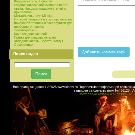
Подписаться на комментарии
Кладоискатель. Новости
кладоискательской жизни со всего
света. Находки кладоискателей и
археологов.
Металлоискатели Minelab
Интернет-магазин металлоискателей,
поисковой техники и аксессуатов для
приборного поиска.
Золотодобыча
Клуб кладоискателей
Газета для кладоискателей
«Кладоискатель. Золото. Клады.
Сокровища».
Поиск видео
Все права защищены ©2026 www.kladtv.ru Перепечатка информации возможна т
защищен свидетельством №436128 | Авт
Металлоискатели и снаряжение. 