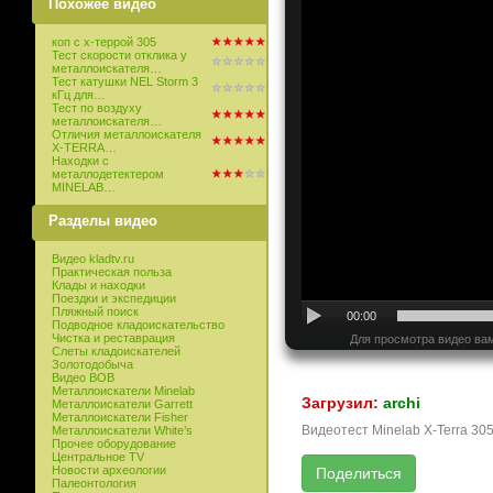
Похожее видео
коп с х-террой 305
Тест скорости отклика у
металлоискателя…
Тест катушки NEL Storm 3
кГц для…
Тест по воздуху
металлоискателя…
Отличия металлоискателя
X-TERRA…
Находки с
металлодетектером
MINELAB…
Разделы видео
Видео kladtv.ru
Практическая польза
Клады и находки
Поездки и экспедиции
Пляжный поиск
00:00
Подводное кладоискательство
Чистка и реставрация
Для просмотра видео вам
Слеты кладоискателей
Золотодобыча
Видео ВОВ
Металлоискатели Minelab
Загрузил:
archi
Металлоискатели Garrett
Металлоискатели Fisher
Видеотест Minelab X-Terra 305
Металлоискатели White’s
Прочее оборудование
Центральное TV
Новости археологии
Палеонтология