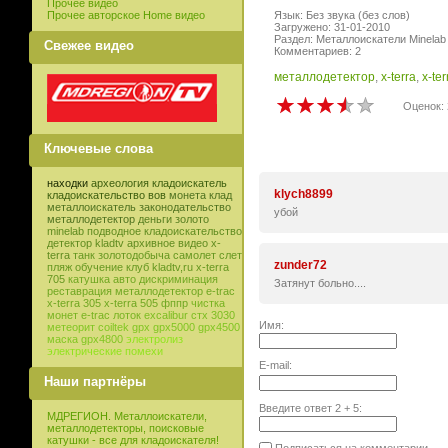
Прочее видео
Прочее авторское Home видео
Язык: Без звука (без слов)
Загружено: 31-01-2010
Раздел: Металлоискатели Minelab
Свежее видео
Комментариев: 2
металлодетектор
,
x-terra
,
x-te
Оценок: 
Ключевые слова
находки
археология
кладоискатель
klych8899
кладоискательство
вов
монета
клад
металлоискатель
законодательство
убой
металлодетектор
деньги
золото
minelab
подводное кладоискательство
детектор
kladtv
архивное видео
x-
terra
танк
золотодобыча
самолет
слет
zunder72
пляж
обучение
клуб
kladtv,ru
x-terra
705
катушка
авто
дискриминация
Затянут больно....
реставрация
металлодетектор e-trac
x-terra 305
x-terra 505
фппр
чистка
монет
e-trac
лоток
excalibur
стх 3030
Имя:
метеорит
coiltek
gpx
gpx5000
gpx4500
маска
gpx4800
электролиз
электрические помехи
E-mail:
Наши партнёры
Введите ответ
2
+
5
:
МДРЕГИОН. Металлоискатели,
металлодетекторы, поисковые
катушки - все для кладоискателя!