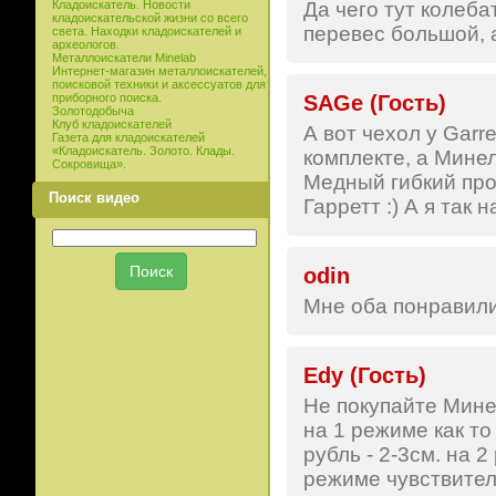
Да чего тут колеба
Кладоискатель. Новости
кладоискательской жизни со всего
перевес большой, а
света. Находки кладоискателей и
археологов.
Металлоискатели Minelab
Интернет-магазин металлоискателей,
поисковой техники и аксессуатов для
SAGe (Гость)
приборного поиска.
Золотодобыча
Клуб кладоискателей
А вот чехол у Garr
Газета для кладоискателей
«Кладоискатель. Золото. Клады.
комплекте, а Минел
Сокровища».
Медный гибкий пров
Поиск видео
Гарретт :) А я так н
odin
Мне оба понравили
Edy (Гость)
Не покупайте Мине
на 1 режиме как то
рубль - 2-3см. на 
режиме чувствител