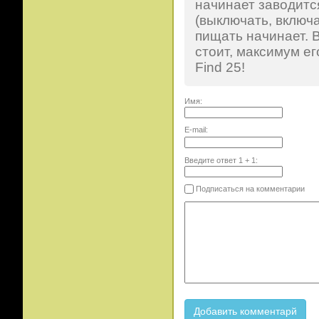
начинает заводится
(выключать, включ
пищать начинает. В
стоит, максимум ег
Find 25!
Имя:
E-mail:
Введите ответ
1
+
1
:
Подписаться на комментарии