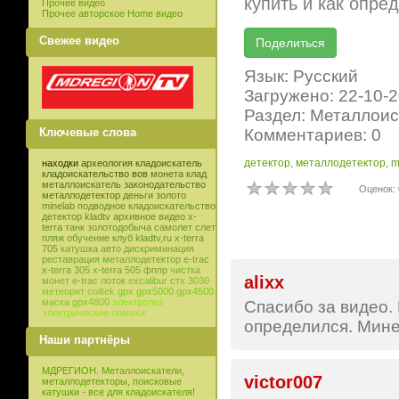
купить и как опре
Прочее видео
Прочее авторское Home видео
Свежее видео
Язык: Русский
Загружено: 22-10-
Раздел: Металлоис
Комментариев: 0
Ключевые слова
детектор
,
металлодетектор
,
m
находки
археология
кладоискатель
кладоискательство
вов
монета
клад
металлоискатель
законодательство
Оценок: 
металлодетектор
деньги
золото
minelab
подводное кладоискательство
детектор
kladtv
архивное видео
x-
terra
танк
золотодобыча
самолет
слет
пляж
обучение
клуб
kladtv,ru
x-terra
705
катушка
авто
дискриминация
реставрация
металлодетектор e-trac
x-terra 305
x-terra 505
фппр
чистка
alixx
монет
e-trac
лоток
excalibur
стх 3030
метеорит
coiltek
gpx
gpx5000
gpx4500
маска
gpx4800
электролиз
Спасибо за видео. 
электрические помехи
определился. Мине
Наши партнёры
МДРЕГИОН. Металлоискатели,
victor007
металлодетекторы, поисковые
катушки - все для кладоискателя!