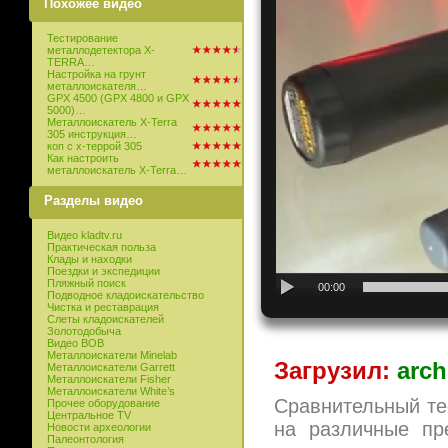
Похожее видео
Тестирование
металлодетектора X-
TERRA…
Настройка на грунт
металлоискателя…
GPX 4500 (GPX 4800 и GPX
5000)…
Металлоискатель X-Terra
305 инструкция…
коп с х-террой 305
Как настроить
металлоискатель X-Terra…
Разделы видео
Видео kladtv.ru
Практическая польза
Клады и находки
Поездки и экспедиции
Пляжный поиск
00:00
Подводное кладоискательство
Чистка и реставрация
Слеты кладоискателей
Золотодобыча
Видео ВОВ
Металлоискатели Minelab
Загрузил:
arch
Металлоискатели Garrett
Металлоискатели Fisher
Металлоискатели White’s
Сравнительный тес
Прочее оборудование
Центральное TV
на различные пр
Новости археологии
Палеонтология