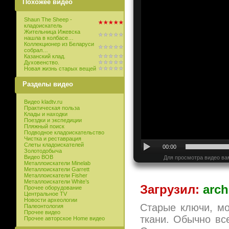
Похожее видео
Shaun The Sheep -
кладоискатель
Жительница Ижевска
нашла в колбасе…
Коллекционер из Беларуси
собрал…
Казанский клад.
Духовенство.
Новая жизнь старых вещей
Разделы видео
Видео kladtv.ru
Практическая польза
Клады и находки
Поездки и экспедиции
Пляжный поиск
Подводное кладоискательство
Чистка и реставрация
Слеты кладоискателей
00:00
Золотодобыча
Видео ВОВ
Для просмотра видео ва
Металлоискатели Minelab
Металлоискатели Garrett
Металлоискатели Fisher
Металлоискатели White’s
Загрузил:
arch
Прочее оборудование
Центральное TV
Новости археологии
Старые ключи, мон
Палеонтология
Прочее видео
ткани. Обычно вс
Прочее авторское Home видео