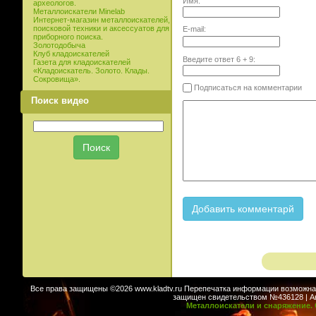
Имя:
археологов.
Металлоискатели Minelab
Интернет-магазин металлоискателей,
поисковой техники и аксессуатов для
E-mail:
приборного поиска.
Золотодобыча
Клуб кладоискателей
Введите ответ
6
+
9
:
Газета для кладоискателей
«Кладоискатель. Золото. Клады.
Сокровища».
Подписаться на комментарии
Поиск видео
Все права защищены ©2026 www.kladtv.ru Перепечатка информации возможна т
защищен свидетельством №436128 | Авт
Металлоискатели и снаряжение. 