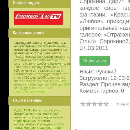
Сорокина дарит 
Свежее видео
каждое свое тв
фантазии. «Крас
«Любовь приходит
оригинальные назв
Ключевые слова
галерее «Отражен
Ольги Сорокиной
находки
археология
кладоискатель
кладоискательство
вов
монета
клад
07.03.2011
металлоискатель
законодательство
металлодетектор
деньги
золото
minelab
подводное кладоискательство
детектор
kladtv
архивное видео
x-
terra
танк
золотодобыча
самолет
слет
пляж
обучение
клуб
kladtv,ru
x-terra
Язык: Русский
705
катушка
авто
дискриминация
реставрация
металлодетектор e-trac
Загружено: 12-03-
x-terra 305
x-terra 505
фппр
чистка
монет
e-trac
лоток
excalibur
стх 3030
Раздел: Прочее ви
метеорит
coiltek
gpx
gpx5000
gpx4500
маска
gpx4800
электролиз
Комментариев: 0
электрические помехи
Наши партнёры
Оценок: 
МДРЕГИОН. Металлоискатели,
металлодетекторы, поисковые
катушки - все для кладоискателя!
Кладоискатель. Новости
кладоискательской жизни со всего
света. Находки кладоискателей и