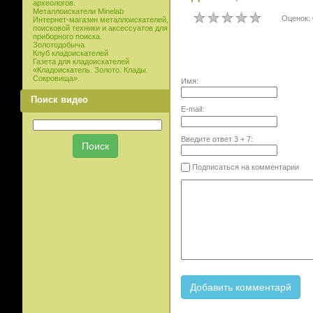
археологов.
Металлоискатели Minelab
Оценок: 
Интернет-магазин металлоискателей,
поисковой техники и аксессуатов для
приборного поиска.
Золотодобыча
Клуб кладоискателей
Газета для кладоискателей
«Кладоискатель. Золото. Клады.
Сокровища».
Имя:
Поиск видео
E-mail:
Введите ответ
3
+
7
:
Подписаться на комментарии