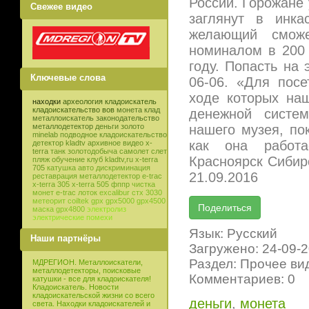
России. Горожане 
Свежее видео
заглянут в инк
желающий сможе
номиналом в 200 
году. Попасть на
Ключевые слова
06-06. «Для посе
ходе которых наш
находки
археология
кладоискатель
кладоискательство
вов
монета
клад
денежной систем
металлоискатель
законодательство
нашего музея, по
металлодетектор
деньги
золото
minelab
подводное кладоискательство
как она работа
детектор
kladtv
архивное видео
x-
terra
танк
золотодобыча
самолет
слет
Красноярск Сибир
пляж
обучение
клуб
kladtv,ru
x-terra
705
катушка
авто
дискриминация
21.09.2016
реставрация
металлодетектор e-trac
x-terra 305
x-terra 505
фппр
чистка
монет
e-trac
лоток
excalibur
стх 3030
метеорит
coiltek
gpx
gpx5000
gpx4500
маска
gpx4800
электролиз
электрические помехи
Язык: Русский
Наши партнёры
Загружено: 24-09-
Раздел: Прочее ви
МДРЕГИОН. Металлоискатели,
металлодетекторы, поисковые
Комментариев: 0
катушки - все для кладоискателя!
Кладоискатель. Новости
кладоискательской жизни со всего
деньги
,
монета
света. Находки кладоискателей и