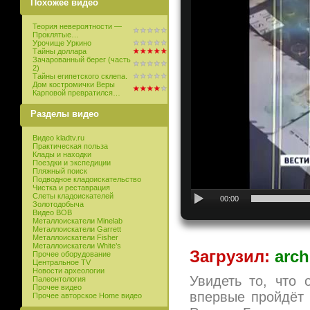
Похожее видео
Теория невероятности —
Проклятые…
Урочище Уркино
Тайны доллара
Зачарованный берег (часть
2)
Тайны египетского склепа.
Дом костромички Веры
Карповой превратился…
Разделы видео
Видео kladtv.ru
Практическая польза
Клады и находки
Поездки и экспедиции
Пляжный поиск
Подводное кладоискательство
Чистка и реставрация
Слеты кладоискателей
00:00
Золотодобыча
Видео ВОВ
Металлоискатели Minelab
Металлоискатели Garrett
Металлоискатели Fisher
Металлоискатели White’s
Загрузил:
arch
Прочее оборудование
Центральное TV
Новости археологии
Увидеть то, что 
Палеонтология
Прочее видео
впервые пройдёт 
Прочее авторское Home видео