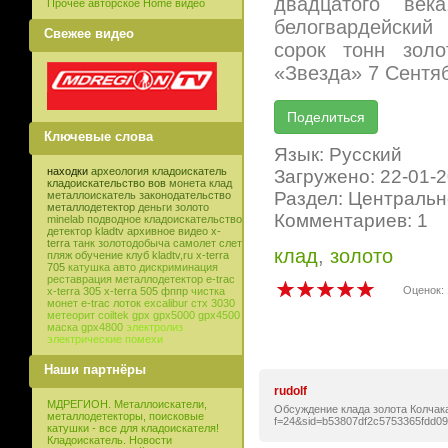
двадцатого ве
Прочее авторское Home видео
белогвардейский
Свежее видео
сорок тонн золо
«Звезда» 7 Сентя
Ключевые слова
Язык: Русский
находки
археология
кладоискатель
Загружено: 22-01-
кладоискательство
вов
монета
клад
Раздел: Центральн
металлоискатель
законодательство
металлодетектор
деньги
золото
Комментариев: 1
minelab
подводное кладоискательство
детектор
kladtv
архивное видео
x-
terra
танк
золотодобыча
самолет
слет
клад
,
золото
пляж
обучение
клуб
kladtv,ru
x-terra
705
катушка
авто
дискриминация
реставрация
металлодетектор e-trac
Оценок: 
x-terra 305
x-terra 505
фппр
чистка
монет
e-trac
лоток
excalibur
стх 3030
метеорит
coiltek
gpx
gpx5000
gpx4500
маска
gpx4800
электролиз
электрические помехи
Наши партнёры
rudolf
МДРЕГИОН. Металлоискатели,
Обсуждение клада золота Колчака н
металлодетекторы, поисковые
f=24&sid=b53807df2c5753365fdd0
катушки - все для кладоискателя!
Кладоискатель. Новости