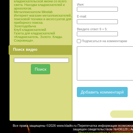
кладоискательской жизни со всего
Имя:
света. Находки кладоискателей и
археологов.
Металлоискатели Minelab
Интернет-магазин металлоискателей,
E-mail:
поисковой техники и аксессуатов для
приборного поиска.
Золотодобыча
Введите ответ
9
+
5
:
Клуб кладоискателей
Газета для кладоискателей
«Кладоискатель. Золото. Клады.
Сокровища».
Подписаться на комментарии
Поиск видео
Все права защищены ©2026 www.kladtv.ru Перепечатка информации возможна т
защищен свидетельством №436128 | Авт
Металлоискатели и снаряжение. 