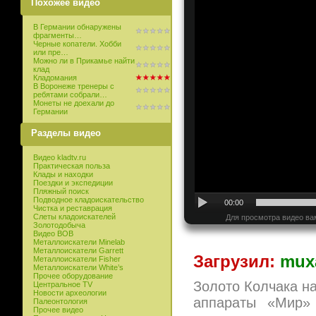
Похожее видео
В Германии обнаружены
фрагменты…
Черные копатели. Хобби
или пре…
Можно ли в Прикамье найти
клад
Кладомания
В Воронеже тренеры c
ребятами собрали…
Монеты не доехали до
Германии
Разделы видео
Видео kladtv.ru
Практическая польза
Клады и находки
Поездки и экспедиции
Пляжный поиск
Подводное кладоискательство
00:00
Чистка и реставрация
Слеты кладоискателей
Для просмотра видео ва
Золотодобыча
Видео ВОВ
Металлоискатели Minelab
Металлоискатели Garrett
Загрузил:
mux
Металлоискатели Fisher
Металлоискатели White’s
Прочее оборудование
Золото Колчака на
Центральное TV
Новости археологии
аппараты «Мир»
Палеонтология
Прочее видео