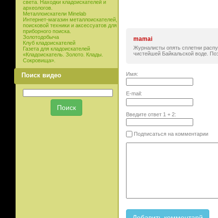
света. Находки кладоискателей и
археологов.
Металлоискатели Minelab
Интернет-магазин металлоискателей,
поисковой техники и аксессуатов для
приборного поиска.
Золотодобыча
mamai
Клуб кладоискателей
Журналисты опять сплетни распуск
Газета для кладоискателей
чистейшей Байкальской воде. Поэт
«Кладоискатель. Золото. Клады.
Сокровища».
Имя:
Поиск видео
E-mail:
Введите ответ
1
+
2
:
Подписаться на комментарии