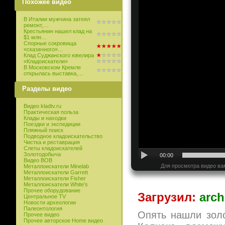
Похожее видео
В Италии мужчина затеял
ремонт,…
Крестьянин нашел клад на
$1 млн…
Спорные сокровища
«сказачного»…
Клад Суджанского ювелира
«Кладоискатели»
В Московском Кремле
открылась выставка,…
Разделы видео
Видео kladtv.ru
Практическая польза
Клады и находки
Поездки и экспедиции
Пляжный поиск
Подводное кладоискательство
Чистка и реставрация
Слеты кладоискателей
Золотодобыча
00:00
Видео ВОВ
Для просмотра видео ва
Металлоискатели Minelab
Металлоискатели Garrett
Металлоискатели Fisher
Металлоискатели White’s
Прочее оборудование
Загрузил:
arch
Центральное TV
Новости археологии
Палеонтология
Опять нашли золо
Прочее видео
Прочее авторское Home видео