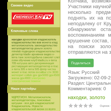
Колчака, возмож
Свежее видео
Участники научно
несколько предм
поднять их на п
неподалеку от Кр
обнаружили ост
Ключевые слова
воспоминаниям м
крушение состав,
находки
археология
кладоискатель
кладоискательство
вов
монета
клад
на поиски золо
металлоискатель
законодательство
металлодетектор
деньги
золото
отправляются на з
minelab
подводное кладоискательство
детектор
kladtv
архивное видео
x-
terra
танк
золотодобыча
самолет
слет
пляж
обучение
клуб
kladtv,ru
x-terra
705
катушка
авто
дискриминация
реставрация
металлодетектор e-trac
x-terra 305
x-terra 505
фппр
чистка
Язык: Русский
монет
e-trac
лоток
excalibur
стх 3030
метеорит
coiltek
gpx
gpx5000
gpx4500
Загружено: 02-09-
маска
gpx4800
электролиз
электрические помехи
Раздел: Центральн
Комментариев: 0
Наши партнёры
находки
,
золото
МДРЕГИОН. Металлоискатели,
металлодетекторы, поисковые
катушки - все для кладоискателя!
Оценок: 
Кладоискатель. Новости
кладоискательской жизни со всего