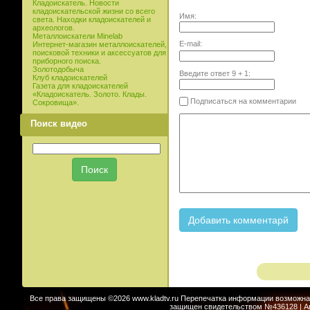
Кладоискатель. Новости
кладоискательской жизни со всего
Имя:
света. Находки кладоискателей и
археологов.
Металлоискатели Minelab
E-mail:
Интернет-магазин металлоискателей,
поисковой техники и аксессуатов для
приборного поиска.
Золотодобыча
Введите ответ
9
+
1
:
Клуб кладоискателей
Газета для кладоискателей
«Кладоискатель. Золото. Клады.
Подписаться на комментарии
Сокровища».
Поиск видео
Все права защищены ©2026 www.kladtv.ru Перепечатка информации возможна т
защищен свидетельством №436128 | Авт