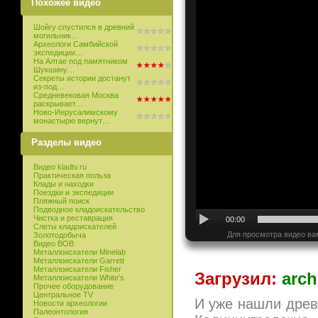
Похожее видео
Шойгу спустился в древний
могильник…
Археологи Самбийской
экспедиции…
На Алтае под памятником
Шукшину…
Секреты истории достанут
из-под…
Средневековая Москва
раскрывает…
Ново-Иерусалимскому
монастырю вернут…
Разделы видео
Видео kladtv.ru
Практическая польза
Клады и находки
Поездки и экспедиции
Пляжный поиск
Подводное кладоискательство
Чистка и реставрация
00:00
Слеты кладоискателей
Для просмотра видео ва
Золотодобыча
Видео ВОВ
Металлоискатели Minelab
Металлоискатели Garrett
Металлоискатели Fisher
Загрузил:
arch
Металлоискатели White’s
Прочее оборудование
Центральное TV
И уже нашли древ
Новости археологии
Палеонтология