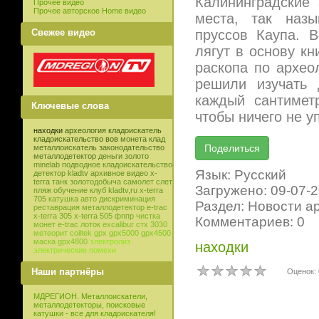
Калининградские 
Прочее видео
Прочее авторское Home видео
места, так назы
Свежее видео
пруссов Каупа. 
лягут в основу кн
раскопа по архео
решили изучать 
каждый сантимет
Ключевые слова
чтобы ничего не у
находки
археология
кладоискатель
кладоискательство
вов
монета
клад
металлоискатель
законодательство
металлодетектор
деньги
золото
minelab
подводное кладоискательство
Язык: Русский
детектор
kladtv
архивное видео
x-
terra
танк
золотодобыча
самолет
слет
Загружено: 09-07-
пляж
обучение
клуб
kladtv,ru
x-terra
705
катушка
авто
дискриминация
Раздел: Новости а
реставрация
металлодетектор e-trac
x-terra 305
x-terra 505
фппр
чистка
Комментариев: 0
монет
e-trac
лоток
excalibur
стх 3030
метеорит
coiltek
gpx
gpx5000
gpx4500
маска
gpx4800
электролиз
находки
электрические помехи
Наши партнёры
Оценок: 
МДРЕГИОН. Металлоискатели,
металлодетекторы, поисковые
катушки - все для кладоискателя!