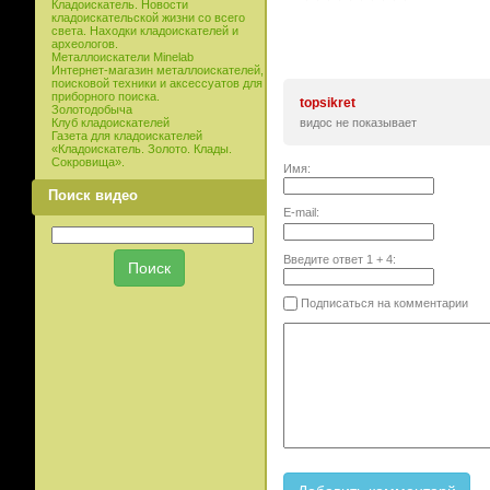
Кладоискатель. Новости
кладоискательской жизни со всего
света. Находки кладоискателей и
археологов.
Металлоискатели Minelab
Интернет-магазин металлоискателей,
поисковой техники и аксессуатов для
приборного поиска.
topsikret
Золотодобыча
видос не показывает
Клуб кладоискателей
Газета для кладоискателей
«Кладоискатель. Золото. Клады.
Сокровища».
Имя:
Поиск видео
E-mail:
Введите ответ
1
+
4
:
Подписаться на комментарии