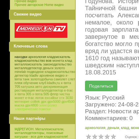
Годунова. Истор
Прочее видео
Прочее авторское Home видео
Тайничной башни 
Свежее видео
посчитать Алекс
немалое, около 
годовая зарплат
завернутое в ме
богатство могло п
Ключевые слова
вряд ли удастся в
1610 год называют
находки
археология
кладоискатель
кладоискательство
вов
монета
клад
шведским наступле
металлоискатель
законодательство
металлодетектор
деньги
золото
18.08.2015
minelab
подводное кладоискательство
детектор
kladtv
архивное видео
x-
terra
танк
золотодобыча
самолет
слет
пляж
обучение
клуб
kladtv,ru
x-terra
705
катушка
авто
дискриминация
реставрация
металлодетектор e-trac
x-terra 305
x-terra 505
фппр
чистка
Язык: Русский
монет
e-trac
лоток
excalibur
стх 3030
метеорит
coiltek
gpx
gpx5000
gpx4500
Загружено: 24-08-
маска
gpx4800
электролиз
электрические помехи
Раздел: Новости а
Комментариев: 0
Наши партнёры
археология
,
деньги
,
клад
,
мон
МДРЕГИОН. Металлоискатели,
металлодетекторы, поисковые
катушки - все для кладоискателя!
Оценок: 