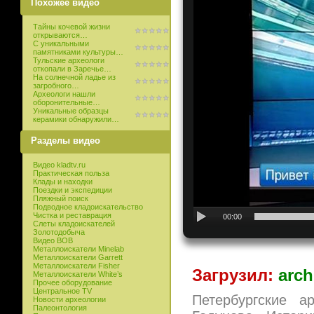
Похожее видео
Тайны кочевой жизни
открываются…
С уникальными
памятниками культуры…
Тульские археологи
откопали в Заречье…
На солнечной ладье из
загробного…
Археологи нашли
оборонительные…
Уникальные образцы
керамики обнаружили…
Разделы видео
Видео kladtv.ru
Практическая польза
Клады и находки
Поездки и экспедиции
Пляжный поиск
Подводное кладоискательство
Чистка и реставрация
00:00
Слеты кладоискателей
Золотодобыча
Видео ВОВ
Металлоискатели Minelab
Металлоискатели Garrett
Металлоискатели Fisher
Загрузил:
arch
Металлоискатели White’s
Прочее оборудование
Центральное TV
Петербургские а
Новости археологии
Палеонтология