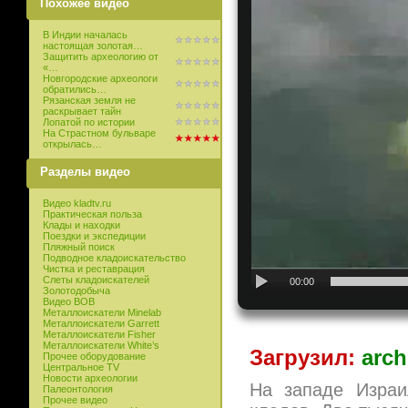
Похожее видео
В Индии началась
настоящая золотая…
Защитить археологию от
«…
Новгородские археологи
обратились…
Рязанская земля не
раскрывает тайн
Лопатой по истории
На Страстном бульваре
открылась…
Разделы видео
Видео kladtv.ru
Практическая польза
Клады и находки
Поездки и экспедиции
Пляжный поиск
Подводное кладоискательство
Чистка и реставрация
Слеты кладоискателей
00:00
Золотодобыча
Видео ВОВ
Металлоискатели Minelab
Металлоискатели Garrett
Металлоискатели Fisher
Металлоискатели White’s
Загрузил:
arch
Прочее оборудование
Центральное TV
Новости археологии
На западе Израи
Палеонтология
Прочее видео