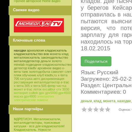
кладов. Две тысяч
Прочее авторское Home видео
у берегов Кейса
Свежее видео
отправилась в на
пытаются выясни
версия, что по
зарплату для гар
Ключевые слова
находилось на тор
18.02.2015
находки
археология
кладоискатель
кладоискательство
вов
монета
клад
металлоискатель
законодательство
металлодетектор
деньги
золото
minelab
подводное кладоискательство
детектор
kladtv
архивное видео
x-
Язык: Русский
terra
танк
золотодобыча
самолет
слет
пляж
обучение
клуб
kladtv,ru
x-terra
Загружено: 25-02-
705
катушка
авто
дискриминация
реставрация
металлодетектор e-trac
Раздел: Центральн
x-terra 305
x-terra 505
фппр
чистка
монет
e-trac
лоток
excalibur
стх 3030
Комментариев: 0
метеорит
coiltek
gpx
gpx5000
gpx4500
маска
gpx4800
электролиз
электрические помехи
деньги
,
клад
,
монета
,
находки
Наши партнёры
Оценок: 
МДРЕГИОН. Металлоискатели,
металлодетекторы, поисковые
катушки - все для кладоискателя!
Кладоискатель. Новости