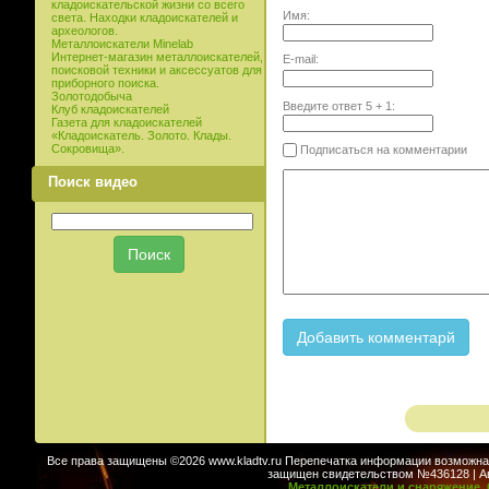
кладоискательской жизни со всего
Имя:
света. Находки кладоискателей и
археологов.
Металлоискатели Minelab
Интернет-магазин металлоискателей,
E-mail:
поисковой техники и аксессуатов для
приборного поиска.
Золотодобыча
Введите ответ
5
+
1
:
Клуб кладоискателей
Газета для кладоискателей
«Кладоискатель. Золото. Клады.
Сокровища».
Подписаться на комментарии
Поиск видео
Все права защищены ©2026 www.kladtv.ru Перепечатка информации возможна т
защищен свидетельством №436128 | Авт
Металлоискатели и снаряжение. 