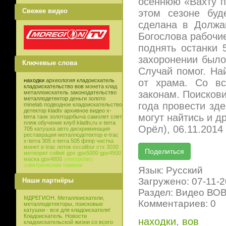
осеннюю «Вахту п
Свежее видео
этом сезоне буд
сделана в Должа
Богослова рабочи
поднять останки 
захоронении было 
Ключевые слова
Случай помог. На
от храма. Со вс
находки
археология
кладоискатель
кладоискательство
вов
монета
клад
законам. Поисков
металлоискатель
законодательство
металлодетектор
деньги
золото
года провести зд
minelab
подводное кладоискательство
детектор
kladtv
архивное видео
x-
могут найтись и д
terra
танк
золотодобыча
самолет
слет
пляж
обучение
клуб
kladtv,ru
x-terra
Орёл), 06.11.2014
705
катушка
авто
дискриминация
реставрация
металлодетектор e-trac
x-terra 305
x-terra 505
фппр
чистка
монет
e-trac
лоток
excalibur
стх 3030
метеорит
coiltek
gpx
gpx5000
gpx4500
маска
gpx4800
электролиз
электрические помехи
Язык: Русский
Загружено: 07-11-
Наши партнёры
Раздел: Видео ВО
МДРЕГИОН. Металлоискатели,
Комментариев: 0
металлодетекторы, поисковые
катушки - все для кладоискателя!
Кладоискатель. Новости
находки
,
вов
кладоискательской жизни со всего