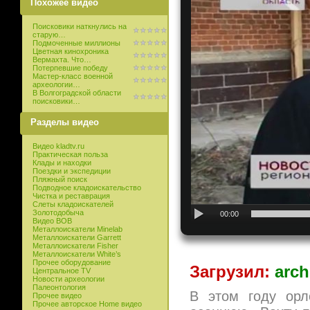
Похожее видео
Поисковики наткнулись на
старую…
Подмоченные миллионы
Цветная кинохроника
Вермахта. Что…
Потерпевшие победу
Мастер-класс военной
археологии…
В Волгоградской области
поисковики…
Разделы видео
Видео kladtv.ru
Практическая польза
Клады и находки
Поездки и экспедиции
Пляжный поиск
Подводное кладоискательство
Чистка и реставрация
Слеты кладоискателей
Золотодобыча
00:00
Видео ВОВ
Металлоискатели Minelab
Металлоискатели Garrett
Металлоискатели Fisher
Металлоискатели White’s
Прочее оборудование
Загрузил:
arch
Центральное TV
Новости археологии
Палеонтология
В этом году орл
Прочее видео
Прочее авторское Home видео