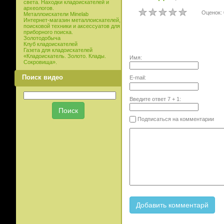
света. Находки кладоискателей и
археологов.
Оценок: 
Металлоискатели Minelab
Интернет-магазин металлоискателей,
поисковой техники и аксессуатов для
приборного поиска.
Золотодобыча
Клуб кладоискателей
Газета для кладоискателей
«Кладоискатель. Золото. Клады.
Имя:
Сокровища».
Поиск видео
E-mail:
Введите ответ
7
+
1
:
Подписаться на комментарии