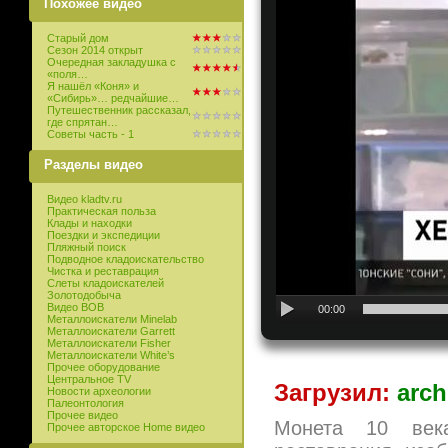
Похожее видео
Старый дом
Сезон 2014 открыт
Очередная закладушка с
«поля…
Я нашёл «Коня» и
«Сибирь»… редчайшие…
Путешественник рассказал,
где спрятан…
Советы часть - 1
Разделы видео
Видео kladtv.ru
Практическая польза
Клады и находки
Поездки и экспедиции
Пляжный поиск
Подводное кладоискательство
Чистка и реставрация
Слеты кладоискателей
Золотодобыча
Видео ВОВ
00:00
Металлоискатели Minelab
Металлоискатели Garrett
Металлоискатели Fisher
Металлоискатели White’s
Прочее оборудование
Центральное TV
Загрузил:
arch
Новости археологии
Палеонтология
Прочее видео
Монета 10 век
Прочее авторское Home видео