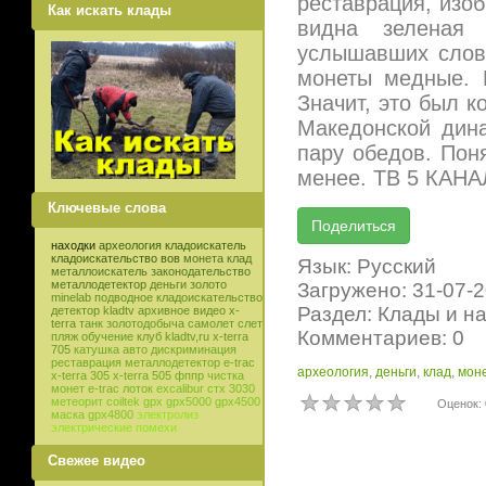
реставрация, изоб
Как искать клады
видна зеленая 
услышавших слово
монеты медные. 
Значит, это был к
Македонской дина
пару обедов. Поня
менее. ТВ 5 КАНАЛ
Ключевые слова
находки
археология
кладоискатель
кладоискательство
вов
монета
клад
Язык: Русский
металлоискатель
законодательство
металлодетектор
деньги
золото
Загружено: 31-07-
minelab
подводное кладоискательство
Раздел: Клады и н
детектор
kladtv
архивное видео
x-
terra
танк
золотодобыча
самолет
слет
Комментариев: 0
пляж
обучение
клуб
kladtv,ru
x-terra
705
катушка
авто
дискриминация
реставрация
металлодетектор e-trac
археология
,
деньги
,
клад
,
мон
x-terra 305
x-terra 505
фппр
чистка
монет
e-trac
лоток
excalibur
стх 3030
метеорит
coiltek
gpx
gpx5000
gpx4500
Оценок: 
маска
gpx4800
электролиз
электрические помехи
Свежее видео