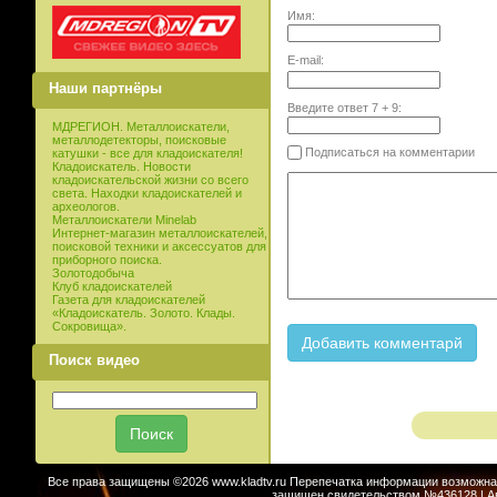
Имя:
E-mail:
Наши партнёры
Введите ответ
7
+
9
:
МДРЕГИОН. Металлоискатели,
металлодетекторы, поисковые
Подписаться на комментарии
катушки - все для кладоискателя!
Кладоискатель. Новости
кладоискательской жизни со всего
света. Находки кладоискателей и
археологов.
Металлоискатели Minelab
Интернет-магазин металлоискателей,
поисковой техники и аксессуатов для
приборного поиска.
Золотодобыча
Клуб кладоискателей
Газета для кладоискателей
«Кладоискатель. Золото. Клады.
Сокровища».
Поиск видео
Все права защищены ©2026 www.kladtv.ru Перепечатка информации возможна т
защищен свидетельством №436128 | Авт