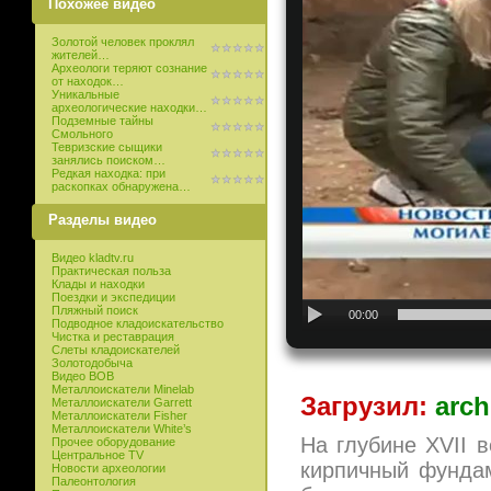
Похожее видео
Золотой человек проклял
жителей…
Археологи теряют сознание
от находок…
Уникальные
археологические находки…
Подземные тайны
Смольного
Тевризские сыщики
занялись поиском…
Редкая находка: при
раскопках обнаружена…
Разделы видео
Видео kladtv.ru
Практическая польза
Клады и находки
Поездки и экспедиции
Пляжный поиск
00:00
Подводное кладоискательство
Чистка и реставрация
Слеты кладоискателей
Золотодобыча
Видео ВОВ
Металлоискатели Minelab
Загрузил:
arch
Металлоискатели Garrett
Металлоискатели Fisher
Металлоискатели White’s
На глубине XVII 
Прочее оборудование
Центральное TV
кирпичный фундам
Новости археологии
Палеонтология