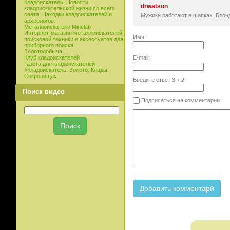
Кладоискатель. Новости
drwatson
кладоискательской жизни со всего
света. Находки кладоискателей и
Мужики работают в шапках. Блондин
археологов.
Металлоискатели Minelab
Интернет-магазин металлоискателей,
Имя:
поисковой техники и аксессуатов для
приборного поиска.
Золотодобыча
E-mail:
Клуб кладоискателей
Газета для кладоискателей
«Кладоискатель. Золото. Клады.
Сокровища».
Введите ответ
3
+
2
:
Поиск видео
Подписаться на комментарии