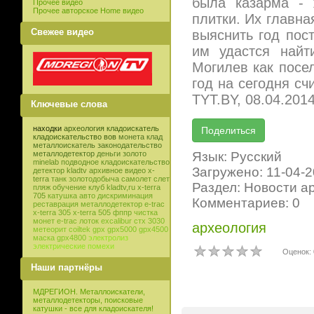
была казарма - 
Прочее видео
Прочее авторское Home видео
плитки. Их главна
Свежее видео
выяснить год пост
им удастся найт
Могилев как посе
год на сегодня сч
TYT.BY, 08.04.201
Ключевые слова
находки
археология
кладоискатель
кладоискательство
вов
монета
клад
металлоискатель
законодательство
Язык: Русский
металлодетектор
деньги
золото
minelab
подводное кладоискательство
Загружено: 11-04-
детектор
kladtv
архивное видео
x-
terra
танк
золотодобыча
самолет
слет
Раздел: Новости а
пляж
обучение
клуб
kladtv,ru
x-terra
705
катушка
авто
дискриминация
Комментариев: 0
реставрация
металлодетектор e-trac
x-terra 305
x-terra 505
фппр
чистка
монет
e-trac
лоток
excalibur
стх 3030
археология
метеорит
coiltek
gpx
gpx5000
gpx4500
маска
gpx4800
электролиз
электрические помехи
Оценок: 
Наши партнёры
МДРЕГИОН. Металлоискатели,
металлодетекторы, поисковые
катушки - все для кладоискателя!