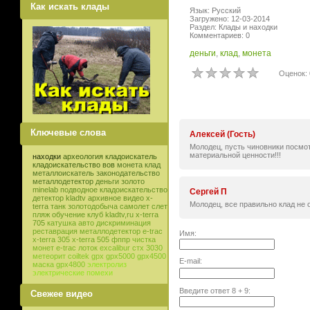
Как искать клады
Язык: Русский
Загружено: 12-03-2014
Раздел: Клады и находки
Комментариев: 0
деньги
,
клад
,
монета
Оценок: 
Ключевые слова
Алексей (Гость)
Молодец, пусть чиновники посмотр
материальной ценности!!!
находки
археология
кладоискатель
кладоискательство
вов
монета
клад
металлоискатель
законодательство
металлодетектор
деньги
золото
minelab
подводное кладоискательство
Сергей П
детектор
kladtv
архивное видео
x-
Молодец, все правильно клад не 
terra
танк
золотодобыча
самолет
слет
пляж
обучение
клуб
kladtv,ru
x-terra
705
катушка
авто
дискриминация
реставрация
металлодетектор e-trac
Имя:
x-terra 305
x-terra 505
фппр
чистка
монет
e-trac
лоток
excalibur
стх 3030
метеорит
coiltek
gpx
gpx5000
gpx4500
E-mail:
маска
gpx4800
электролиз
электрические помехи
Введите ответ
8
+
9
:
Свежее видео