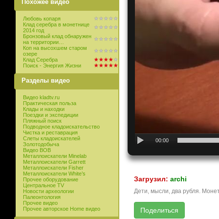
Похожее видео
Любовь копаря
Клад серебра в монетнице
2014 год
Бронзовый клад обнаружен
на территории…
Коп на высохшем старом
озере
Клад Серебра
Поиск - Энергия Жизни
Разделы видео
Видео kladtv.ru
Практическая польза
Клады и находки
Поездки и экспедиции
Пляжный поиск
Подводное кладоискательство
Чистка и реставрация
Слеты кладоискателей
00:00
Золотодобыча
Видео ВОВ
Металлоискатели Minelab
Металлоискатели Garrett
Металлоискатели Fisher
Металлоискатели White’s
Загрузил:
archi
Прочее оборудование
Центральное TV
Дети, мысли, два рубля. Монет
Новости археологии
Палеонтология
Прочее видео
Прочее авторское Home видео