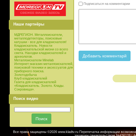
Подписаться на комментарии
Наши партнёры
МДРЕГИОН. Металлоискатели,
металлодетекторы, поисковые
катушки - все для кладоискателя!
Кладоискатель. Новости
кладоискательской жизни со всего
света. Находки кладоискателей и
археологов.
Металлоискатели Minelab
Интернет-магазин металлоискателей,
поисковой техники и аксессуатов для
приборного поиска.
Золотодобыча
Клуб кладоискателей
Газета для кладоискателей
«Кладоискатель. Золото. Клады.
Сокровища».
Поиск видео
Все права защищены ©2026 www.kladtv.ru Перепечатка информации возможна т
защищен свидетельством №436128 | Авт