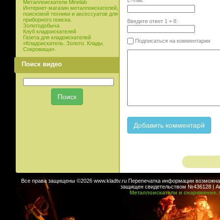
E-mail:
Металлоискатели Minelab
Интернет-магазин металлоискателей,
поисковой техники и аксессуатов для
приборного поиска.
Введите ответ
1
+
8
:
Золотодобыча
Клуб кладоискателей
Газета для кладоискателей
Подписаться на комментарии
«Кладоискатель. Золото. Клады.
Сокровища».
Поиск видео
Все права защищены ©2026 www.kladtv.ru Перепечатка информации возможна т
защищен свидетельством №436128 | Авт
Металлоискатели и снаряжение. 