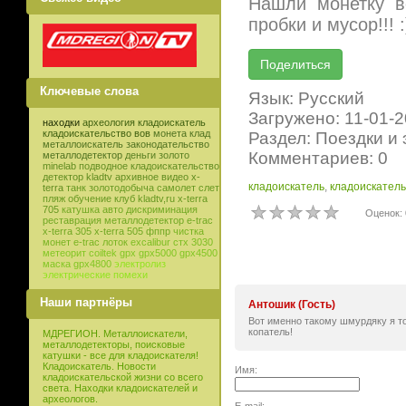
Нашли монетку в
пробки и мусор!!! :
Ключевые слова
Язык: Русский
Загружено: 11-01-
находки
археология
кладоискатель
кладоискательство
вов
монета
клад
Раздел: Поездки и
металлоискатель
законодательство
Комментариев: 0
металлодетектор
деньги
золото
minelab
подводное кладоискательство
детектор
kladtv
архивное видео
x-
кладоискатель
,
кладоискатель
terra
танк
золотодобыча
самолет
слет
пляж
обучение
клуб
kladtv,ru
x-terra
705
катушка
авто
дискриминация
Оценок: 
реставрация
металлодетектор e-trac
x-terra 305
x-terra 505
фппр
чистка
монет
e-trac
лоток
excalibur
стх 3030
метеорит
coiltek
gpx
gpx5000
gpx4500
маска
gpx4800
электролиз
электрические помехи
Наши партнёры
Антошик (Гость)
Вот именно такому шмурдяку я то
копатель!
МДРЕГИОН. Металлоискатели,
металлодетекторы, поисковые
катушки - все для кладоискателя!
Кладоискатель. Новости
Имя:
кладоискательской жизни со всего
света. Находки кладоискателей и
археологов.