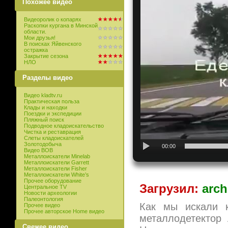
Похожее видео
Видеоролик о копарях
Раскопки кургана в Минской
области.
Мои друзья!
В поисках Яйвенского
остражка
Закрытие сезона
НЛО
Разделы видео
Видео kladtv.ru
Практическая польза
Клады и находки
Поездки и экспедиции
Пляжный поиск
Подводное кладоискательство
Чистка и реставрация
Слеты кладоискателей
Золотодобыча
00:00
Видео ВОВ
Металлоискатели Minelab
Металлоискатели Garrett
Металлоискатели Fisher
Металлоискатели White’s
Прочее оборудование
Загрузил:
arch
Центральное TV
Новости археологии
Палеонтология
Как мы искали к
Прочее видео
Прочее авторское Home видео
металлодетектор
Свежее видео