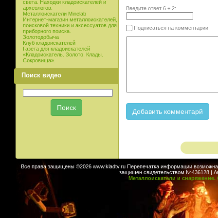
света. Находки кладоискателей и
археологов.
Введите ответ
6
+
2
:
Металлоискатели Minelab
Интернет-магазин металлоискателей,
поисковой техники и аксессуатов для
Подписаться на комментарии
приборного поиска.
Золотодобыча
Клуб кладоискателей
Газета для кладоискателей
«Кладоискатель. Золото. Клады.
Сокровища».
Поиск видео
Все права защищены ©2026 www.kladtv.ru Перепечатка информации возможна т
защищен свидетельством №436128 | Авт
Металлоискатели и снаряжение. 