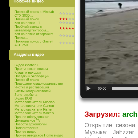
Похожее видео
Пляжный поиск с Minelab
CTX 3030…
Пляжный поиск
Коп на пляже - 1
Пробный выезд с
металлодетектором…
Коп на пляже от topsikret.
Пляжи…
Пляжный поиск с Garrett
ACE 250
Разделы видео
Видео kladtv.ru
Практическая польза
Клады и находки
Поездки и экспедиции
Пляжный поиск
Подводное кладоискательство
Чистка и реставрация
00:00
Слеты кладоискателей
Золотодобыча
Видео ВОВ
Металлоискатели Minelab
Металлоискатели Garrett
Металлоискатели Fisher
Загрузил:
arch
Металлоискатели White’s
Прочее оборудование
Центральное TV
Открытие сезона
Новости археологии
Палеонтология
Музыка: Jahzzar
Прочее видео
Прочее авторское Home видео