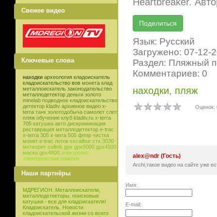
Heartbreaker. Авто
Свежее видео
Язык: Русский
Загружено: 07-12-
Ключевые слова
Раздел: Пляжный п
Комментариев: 0
находки
археология
кладоискатель
кладоискательство
вов
монета
клад
находки
,
пляж
металлоискатель
законодательство
металлодетектор
деньги
золото
minelab
подводное кладоискательство
детектор
kladtv
архивное видео
x-
Оценок: 
terra
танк
золотодобыча
самолет
слет
пляж
обучение
клуб
kladtv,ru
x-terra
705
катушка
авто
дискриминация
реставрация
металлодетектор e-trac
x-terra 305
x-terra 505
фппр
чистка
монет
e-trac
лоток
excalibur
стх 3030
метеорит
coiltek
gpx
gpx5000
gpx4500
маска
gpx4800
электролиз
alex@ndr (Гость)
электрические помехи
Archi,такое видео на сайте уже ес
Наши партнёры
Имя:
МДРЕГИОН. Металлоискатели,
металлодетекторы, поисковые
катушки - все для кладоискателя!
E-mail:
Кладоискатель. Новости
кладоискательской жизни со всего