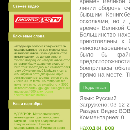
времен Великой 
Свежее видео
линии обороны сч
бывшим Кенигсбе
осколками, но и
времен Великой О
Большинство нахо
Ключевые слова
приготовлены к 
находки
археология
кладоискатель
неиспользованным
кладоискательство
вов
монета
клад
было бы крайн
металлоискатель
законодательство
металлодетектор
деньги
золото
предосторожности
minelab
подводное кладоискательство
детектор
kladtv
архивное видео
x-
боеприпасы обкл
terra
танк
золотодобыча
самолет
слет
пляж
обучение
клуб
kladtv,ru
x-terra
прямо на месте. Т
705
катушка
авто
дискриминация
реставрация
металлодетектор e-trac
x-terra 305
x-terra 505
фппр
чистка
монет
e-trac
лоток
excalibur
стх 3030
метеорит
coiltek
gpx
gpx5000
gpx4500
маска
gpx4800
электролиз
электрические помехи
Язык: Русский
Загружено: 03-12-
Наши партнёры
Раздел: Видео ВО
МДРЕГИОН. Металлоискатели,
Комментариев: 0
металлодетекторы, поисковые
катушки - все для кладоискателя!
Кладоискатель. Новости
находки
,
вов
кладоискательской жизни со всего