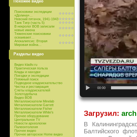
Похожее видео
Поисковики экспедиции
«Долина»…
Невский пятачок, 1941-1943
Танк Тигр (часть 5)
В некролог ВОВ записали
новые имена
Тюменские поисковики
осваивают…
Апокалипсис: Вторая
Мировая война…
Разделы видео
Видео kladtv.ru
Практическая польза
Клады и находки
Поездки и экспедиции
Пляжный поиск
Подводное кладоискательство
Чистка и реставрация
00:00
Слеты кладоискателей
Золотодобыча
Видео ВОВ
Металлоискатели Minelab
Металлоискатели Garrett
Металлоискатели Fisher
Загрузил:
arch
Металлоискатели White’s
Прочее оборудование
Центральное TV
В Калининградск
Новости археологии
Палеонтология
Балтийского фло
Прочее видео
Прочее авторское Home видео