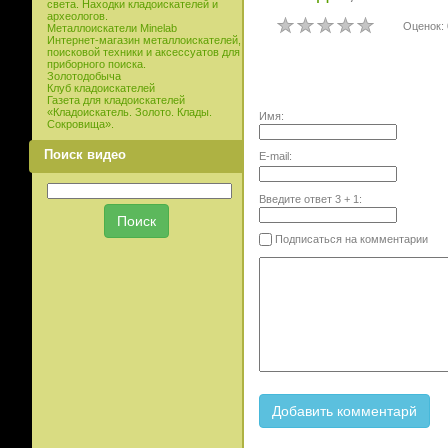
света. Находки кладоискателей и
археологов.
Оценок: 
Металлоискатели Minelab
Интернет-магазин металлоискателей,
поисковой техники и аксессуатов для
приборного поиска.
Золотодобыча
Клуб кладоискателей
Газета для кладоискателей
«Кладоискатель. Золото. Клады.
Имя:
Сокровища».
Поиск видео
E-mail:
Введите ответ
3
+
1
:
Подписаться на комментарии