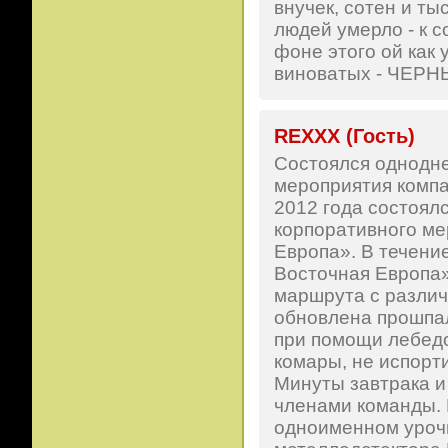
внучек, сотен и ты
людей умерло - к 
фоне этого ой как 
виноватых - ЧЕР
REXXX (Гость)
Состоялся однодне
мероприятия комп
2012 года состоял
корпоративного м
Европа». В течен
Восточная Европа»
маршрута с разли
обновлена прошпал
при помощи лебедо
комары, не испорт
Минуты завтрака 
членами команды. 
одноименном уроч