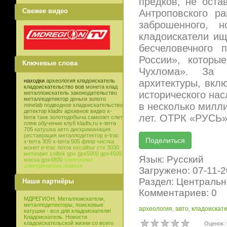
предков, не оста
Свежее видео
Антроповского р
заброшенного, 
кладоискатели ищ
бесчеловечного 
России», которы
Ключевые слова
Чухлома». За 
архитектуры, вкл
находки
археология
кладоискатель
кладоискательство
вов
монета
клад
исторического на
металлоискатель
законодательство
металлодетектор
деньги
золото
в несколько милли
minelab
подводное кладоискательство
детектор
kladtv
архивное видео
x-
лет. ОТРК «РУСЬ»,
terra
танк
золотодобыча
самолет
слет
пляж
обучение
клуб
kladtv,ru
x-terra
705
катушка
авто
дискриминация
реставрация
металлодетектор e-trac
x-terra 305
x-terra 505
фппр
чистка
монет
e-trac
лоток
excalibur
стх 3030
метеорит
coiltek
gpx
gpx5000
gpx4500
Язык: Русский
маска
gpx4800
электролиз
электрические помехи
Загружено: 07-11-
Раздел: Центральн
Наши партнёры
Комментариев: 0
МДРЕГИОН. Металлоискатели,
металлодетекторы, поисковые
археология
,
авто
,
кладоискат
катушки - все для кладоискателя!
Кладоискатель. Новости
кладоискательской жизни со всего
Оценок: 