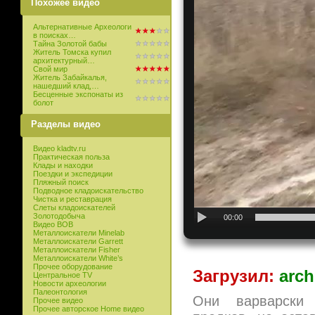
Похожее видео
Альтернативные Археологи
в поисках…
Тайна Золотой бабы
Житель Томска купил
архитектурный…
Свой мир
Житель Забайкалья,
нашедший клад,…
Бесценные экспонаты из
болот
Разделы видео
Видео kladtv.ru
Практическая польза
Клады и находки
Поездки и экспедиции
Пляжный поиск
Подводное кладоискательство
Чистка и реставрация
Слеты кладоискателей
Золотодобыча
00:00
Видео ВОВ
Металлоискатели Minelab
Металлоискатели Garrett
Металлоискатели Fisher
Металлоискатели White’s
Прочее оборудование
Загрузил:
arch
Центральное TV
Новости археологии
Палеонтология
Они варварски 
Прочее видео
Прочее авторское Home видео