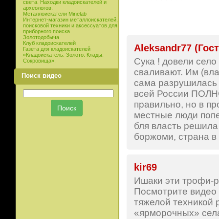
света. Находки кладоискателей и
археологов.
Металлоискатели Minelab
Интернет-магазин металлоискателей,
поисковой техники и аксессуатов для
приборного поиска.
Золотодобыча
Клуб кладоискателей
Aleksandr77 (Гост
Газета для кладоискателей
«Кладоискатель. Золото. Клады.
Сука ! довели село
Сокровища».
сваливают. Им (вла
Поиск видео
сама разрушилась 
всей России ПОЛНО
правильно, но в пр
местные люди попе
бля власть решила 
боржоми, страна в
kir69
Ишаки эти трофи-р
Посмотрите видео о
тяжелой техникой 
«ярморочных» села