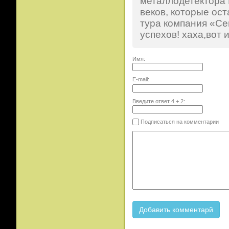
металлодетектора 
веков, которые ост
тура компания «Се
успехов! хаха,вот 
Имя:
E-mail:
Введите ответ
4
+
2
:
Подписаться на комментарии