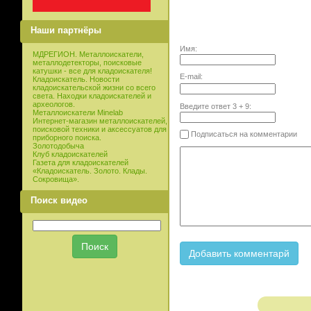
Наши партнёры
Имя:
МДРЕГИОН. Металлоискатели,
металлодетекторы, поисковые
катушки - все для кладоискателя!
E-mail:
Кладоискатель. Новости
кладоискательской жизни со всего
света. Находки кладоискателей и
археологов.
Введите ответ
3
+
9
:
Металлоискатели Minelab
Интернет-магазин металлоискателей,
поисковой техники и аксессуатов для
Подписаться на комментарии
приборного поиска.
Золотодобыча
Клуб кладоискателей
Газета для кладоискателей
«Кладоискатель. Золото. Клады.
Сокровища».
Поиск видео