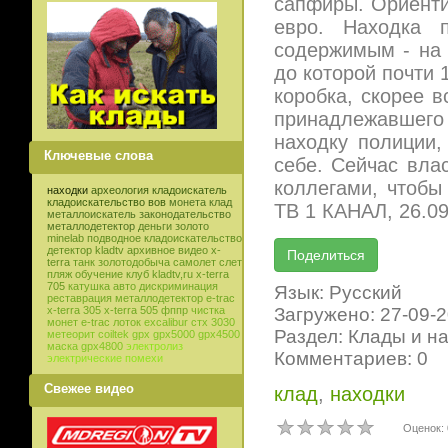
сапфиры. Ориенти
евро. Находка 
содержимым - на 
до которой почти 
коробка, скорее в
принадлежавшего
находку полиции,
Ключевые слова
себе. Сейчас вла
коллегами, чтобы
находки
археология
кладоискатель
кладоискательство
вов
монета
клад
ТВ 1 КАНАЛ, 26.09
металлоискатель
законодательство
металлодетектор
деньги
золото
minelab
подводное кладоискательство
детектор
kladtv
архивное видео
x-
terra
танк
золотодобыча
самолет
слет
пляж
обучение
клуб
kladtv,ru
x-terra
705
катушка
авто
дискриминация
Язык: Русский
реставрация
металлодетектор e-trac
Загружено: 27-09-
x-terra 305
x-terra 505
фппр
чистка
монет
e-trac
лоток
excalibur
стх 3030
Раздел: Клады и н
метеорит
coiltek
gpx
gpx5000
gpx4500
маска
gpx4800
электролиз
Комментариев: 0
электрические помехи
Свежее видео
клад
,
находки
Оценок: 