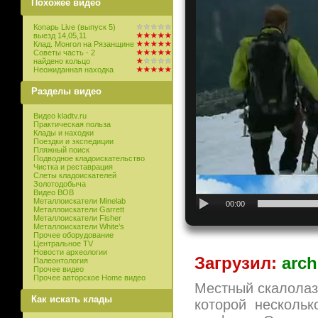
Похожее видео
Копарь Live (выпуск 5)
выезд 14,05,11
Клад. Монгол на Рязанщине
Советы часть - 2
найдено кольцо
Неожиданная находка
Разделы видео
Видео kladtv.ru
Практическая польза
Клады и находки
Поездки и экспедиции
Пляжный поиск
Подводное кладоискательство
Чистка и реставрация
Слеты кладоискателей
Золотодобыча
Видео ВОВ
Металлоискатели Minelab
00:00
Металлоискатели Garrett
Металлоискатели Fisher
Металлоискатели White’s
Прочее оборудование
Центральное TV
Новости археологии
Загрузил:
arch
Палеонтология
Прочее видео
Прочее авторское Home видео
Местный скалолаз
Как искать клады
которой несколь