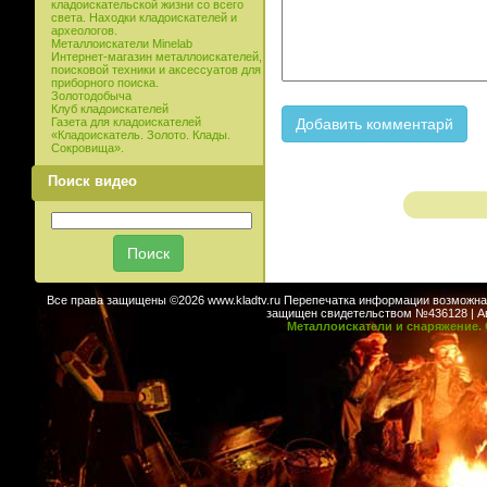
кладоискательской жизни со всего
света. Находки кладоискателей и
археологов.
Металлоискатели Minelab
Интернет-магазин металлоискателей,
поисковой техники и аксессуатов для
приборного поиска.
Золотодобыча
Клуб кладоискателей
Газета для кладоискателей
«Кладоискатель. Золото. Клады.
Сокровища».
Поиск видео
Все права защищены ©2026 www.kladtv.ru Перепечатка информации возможна т
защищен свидетельством №436128 | Авт
Металлоискатели и снаряжение. 