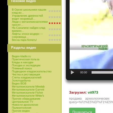
Похожее видео
В Орске школьники нашли
клад во…
Управление древностей
ведет незримый…
Люди с металлоискателями
просят…
На Сахалине найден клад
времен…
Лифты эпохи модерн —
сокровища…
Весна пара Копать!
Разделы видео
Видео kladtv.ru
Практическая польза
Клады и находки
Поездки и экспедиции
Пляжный поиск
Подводное кладоискательство
00:00
Чистка и реставрация
Слеты кладоискателей
Золотодобыча
Видео ВОВ
Металлоискатели Minelab
Металлоискатели Garrett
Загрузил:
vit973
Металлоискатели Fisher
Металлоискатели White’s
продажа археологических па
Прочее оборудование
Центральное TV
query=%F2%E5%EF%F1%E5%E
Новости археологии
Палеонтология
Прочее видео