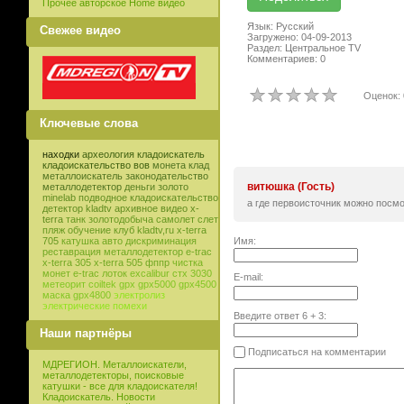
Прочее авторское Home видео
Язык: Русский
Свежее видео
Загружено: 04-09-2013
Раздел: Центральное TV
Комментариев: 0
Оценок: 
Ключевые слова
находки
археология
кладоискатель
кладоискательство
вов
монета
клад
металлоискатель
законодательство
витюшка (Гость)
металлодетектор
деньги
золото
minelab
подводное кладоискательство
а где первоисточник можно посм
детектор
kladtv
архивное видео
x-
terra
танк
золотодобыча
самолет
слет
пляж
обучение
клуб
kladtv,ru
x-terra
Имя:
705
катушка
авто
дискриминация
реставрация
металлодетектор e-trac
x-terra 305
x-terra 505
фппр
чистка
монет
e-trac
лоток
excalibur
стх 3030
E-mail:
метеорит
coiltek
gpx
gpx5000
gpx4500
маска
gpx4800
электролиз
электрические помехи
Введите ответ
6
+
3
:
Наши партнёры
Подписаться на комментарии
МДРЕГИОН. Металлоискатели,
металлодетекторы, поисковые
катушки - все для кладоискателя!
Кладоискатель. Новости