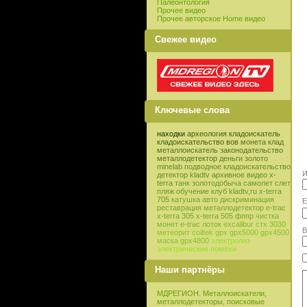
Палеонтология
Прочее видео
Прочее авторское Home видео
Свежее видео
Ключевые слова
находки
археология
кладоискатель
кладоискательство
вов
монета
клад
металлоискатель
законодательство
металлодетектор
деньги
золото
minelab
подводное кладоискательство
И
детектор
kladtv
архивное видео
x-
terra
танк
золотодобыча
самолет
слет
пляж
обучение
клуб
kladtv,ru
x-terra
705
катушка
авто
дискриминация
E
реставрация
металлодетектор e-trac
x-terra 305
x-terra 505
фппр
чистка
монет
e-trac
лоток
excalibur
стх 3030
В
метеорит
coiltek
gpx
gpx5000
gpx4500
маска
gpx4800
электролиз
электрические помехи
Наши партнёры
МДРЕГИОН. Металлоискатели,
металлодетекторы, поисковые