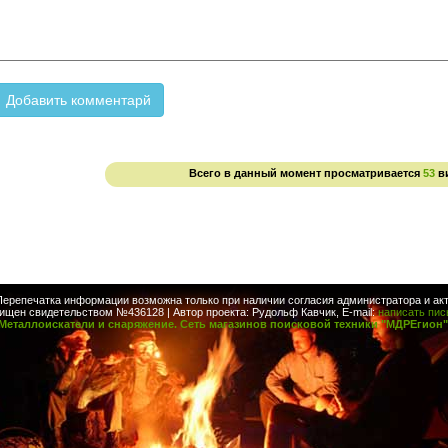
Всего в данный момент просматривается
53
в
Перепечатка информации возможна только при наличии согласия администратора и акт
ищен свидетельством №436128 | Автор проекта: Рудольф Кавчик, E-mail:
написать пи
Металлоискатели и снаряжение. Сеть магазинов поисковой техники "МДРЕгион"