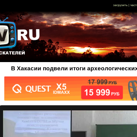
загрузить
|
част
В Хакасии подвели итоги археологически