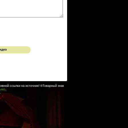
идео
ивной ссылки на источник! ®Товарный знак
сьмо
.
.