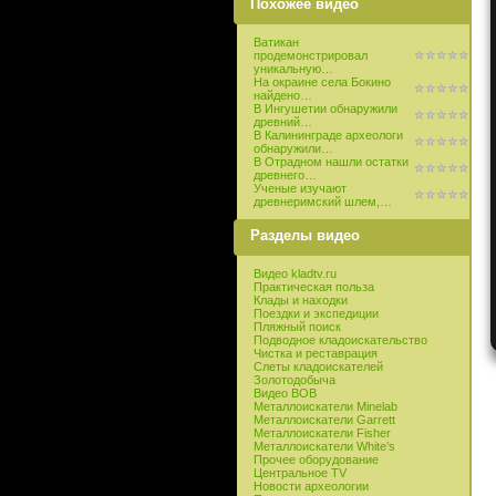
Похожее видео
Ватикан
продемонстрировал
уникальную…
На окраине села Бокино
найдено…
В Ингушетии обнаружили
древний…
В Калининграде археологи
обнаружили…
В Отрадном нашли остатки
древнего…
Ученые изучают
древнеримский шлем,…
Разделы видео
Видео kladtv.ru
Практическая польза
Клады и находки
Поездки и экспедиции
Пляжный поиск
Подводное кладоискательство
Чистка и реставрация
Слеты кладоискателей
Золотодобыча
Видео ВОВ
Металлоискатели Minelab
Металлоискатели Garrett
Металлоискатели Fisher
Металлоискатели White’s
Прочее оборудование
Центральное TV
Новости археологии