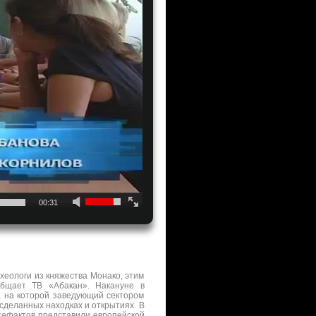
00:31
хеологи из княжества Монако, этим
общает ТВ «Абакан». Накануне в
, на которой заведующий сектором
сделанных находках и открытиях. В
тефактов представили европейской