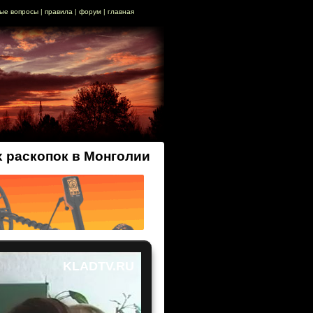
ые вопросы
|
правила
|
форум
|
главная
х раскопок в Монголии
KLADTV.RU