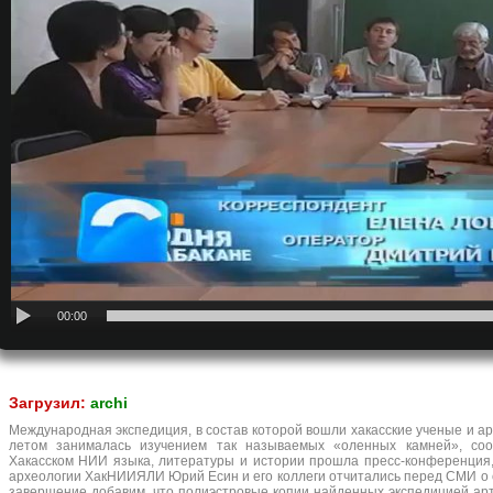
00:00
Загрузил:
archi
Международная экспедиция, в состав которой вошли хакасские ученые и ар
летом занималась изучением так называемых «оленных камней», со
Хакасском НИИ языка, литературы и истории прошла пресс-конференция
археологии ХакНИИЯЛИ Юрий Есин и его коллеги отчитались перед СМИ о 
завершение добавим, что полиэстровые копии найденных экспедицией ар