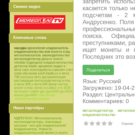
запретить испол
Свежее видео
касается только н
подсчетам - 2 
Андрусенко. Поля
профессиональн
поиска. Офици
Ключевые слова
преступниками, р
находки
археология
кладоискатель
ищет монеты и п
кладоискательство
вов
монета
клад
Последних это воз
металлоискатель
законодательство
металлодетектор
деньги
золото
minelab
подводное кладоискательство
детектор
kladtv
архивное видео
x-
terra
танк
золотодобыча
самолет
слет
пляж
обучение
клуб
kladtv,ru
x-terra
705
катушка
авто
дискриминация
Язык: Русский
реставрация
металлодетектор e-trac
x-terra 305
x-terra 505
фппр
чистка
Загружено: 19-04-
монет
e-trac
лоток
excalibur
стх 3030
метеорит
coiltek
gpx
gpx5000
gpx4500
Раздел: Центральн
маска
gpx4800
электролиз
электрические помехи
Комментариев: 0
Наши партнёры
металлодетектор
,
металлои
кладоискательство
МДРЕГИОН. Металлоискатели,
металлодетекторы, поисковые
Оценок: 
катушки - все для кладоискателя!
Кладоискатель. Новости
кладоискательской жизни со всего