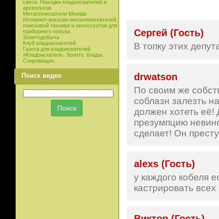
света. Находки кладоискателей и
археологов.
Металлоискатели Minelab
Интернет-магазин металлоискателей,
поисковой техники и аксессуатов для
Сергей (Гость)
приборного поиска.
Золотодобыча
Клуб кладоискателей
В топку этих депут
Газета для кладоискателей
«Кладоискатель. Золото. Клады.
Сокровища».
drwatson
Поиск видео
По своим же собст
соблазн залезть н
должен хотеть её! 
презумпцию невинов
сделает! Он престу
alexs (Гость)
у каждого кобеля е
кастрировать всех
Виктор (Гость)