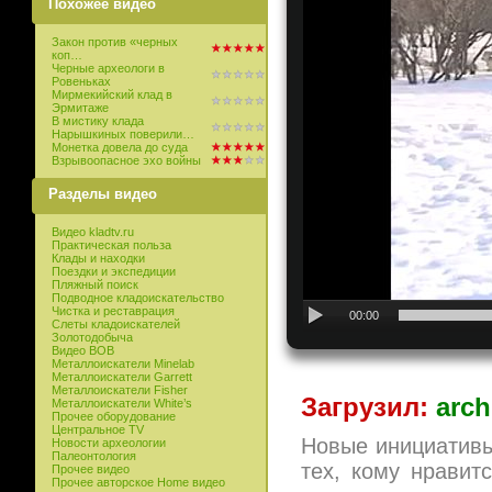
Похожее видео
Закон против «черных
коп…
Черные археологи в
Ровеньках
Мирмекийский клад в
Эрмитаже
В мистику клада
Нарышкиных поверили…
Монетка довела до суда
Взрывоопасное эхо войны
Разделы видео
Видео kladtv.ru
Практическая польза
Клады и находки
Поездки и экспедиции
Пляжный поиск
Подводное кладоискательство
Чистка и реставрация
00:00
Слеты кладоискателей
Золотодобыча
Видео ВОВ
Металлоискатели Minelab
Металлоискатели Garrett
Металлоискатели Fisher
Загрузил:
arch
Металлоискатели White’s
Прочее оборудование
Центральное TV
Новые инициативы
Новости археологии
Палеонтология
тех, кому нравит
Прочее видео
Прочее авторское Home видео