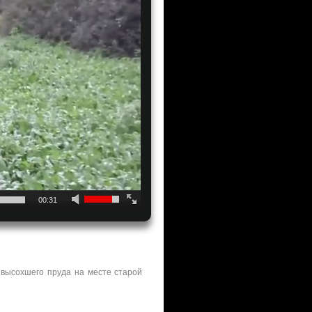
00:31
 высохшего пруда на месте старой