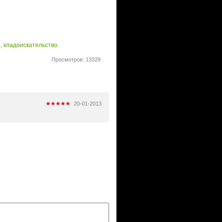
и
,
кладоискательство
Просмотров: 13329
20-01-2013