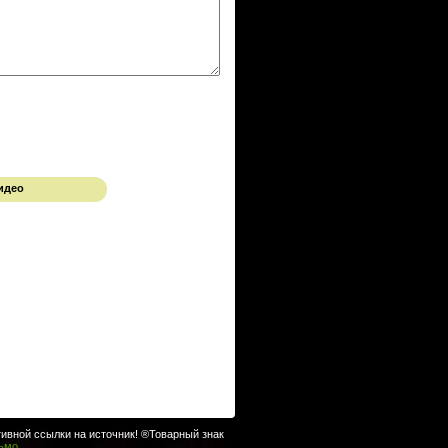
идео
ивной ссылки на источник! ®Товарный знак
сьмо
.