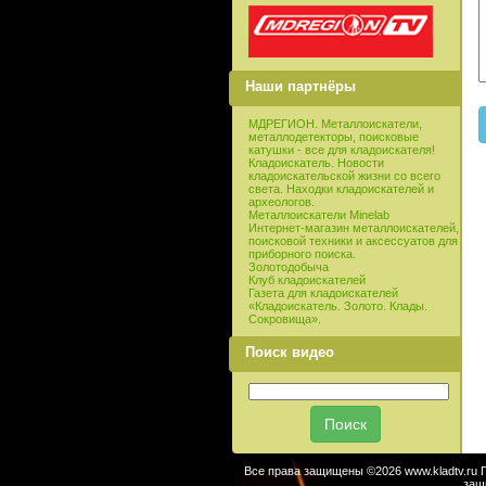
Наши партнёры
МДРЕГИОН. Металлоискатели,
металлодетекторы, поисковые
катушки - все для кладоискателя!
Кладоискатель. Новости
кладоискательской жизни со всего
света. Находки кладоискателей и
археологов.
Металлоискатели Minelab
Интернет-магазин металлоискателей,
поисковой техники и аксессуатов для
приборного поиска.
Золотодобыча
Клуб кладоискателей
Газета для кладоискателей
«Кладоискатель. Золото. Клады.
Сокровища».
Поиск видео
Все права защищены ©2026 www.kladtv.ru 
защ