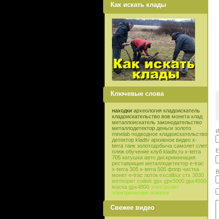
Как искать клады
Ключевые слова
находки
археология
кладоискатель
кладоискательство
вов
монета
клад
металлоискатель
законодательство
металлодетектор
деньги
золото
И
minelab
подводное кладоискательство
детектор
kladtv
архивное видео
x-
terra
танк
золотодобыча
самолет
слет
E
пляж
обучение
клуб
kladtv,ru
x-terra
705
катушка
авто
дискриминация
реставрация
металлодетектор e-trac
x-terra 305
x-terra 505
фппр
чистка
В
монет
e-trac
лоток
excalibur
стх 3030
метеорит
coiltek
gpx
gpx5000
gpx4500
маска
gpx4800
электролиз
электрические помехи
Свежее видео