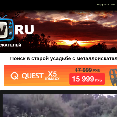
загрузить
|
част
Поиск в старой усадьбе с металлоискател