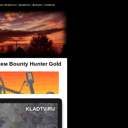
ые вопросы
|
правила
|
форум
|
главная
ем Bounty Hunter Gold
KLADTV.RU