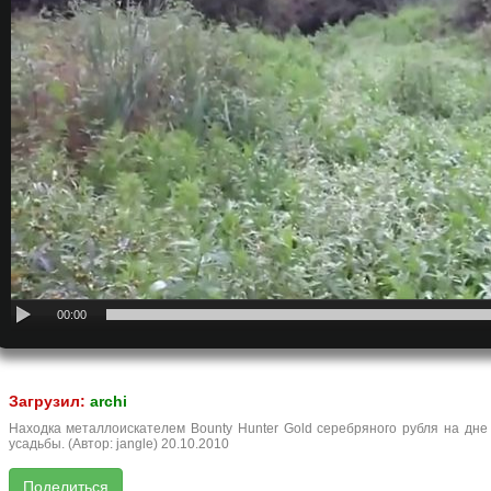
00:00
Загрузил:
archi
Находка металлоискателем Bounty Hunter Gold серебряного рубля на дне
усадьбы. (Автор: jangle) 20.10.2010