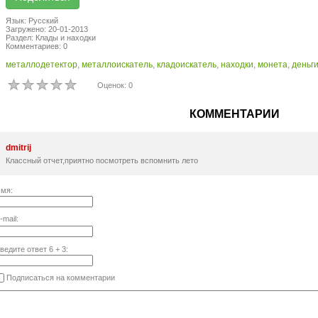
Язык: Русский
Загружено: 20-01-2013
Раздел: Клады и находки
Комментариев: 0
металлодетектор
,
металлоискатель
,
кладоискатель
,
находки
,
монета
,
деньг
Оценок: 0
КОММЕНТАРИИ
dmitrij
Классный отчет,приятно посмотреть вспомнить лето
мя:
-mail:
ведите ответ
6
+
3
:
Подписаться на комментарии