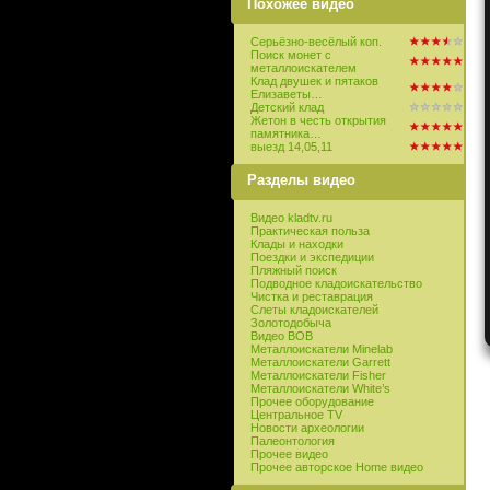
Похожее видео
Серьёзно-весёлый коп.
Поиск монет с
металлоискателем
Клад двушек и пятаков
Елизаветы…
Детский клад
Жетон в честь открытия
памятника…
выезд 14,05,11
Разделы видео
Видео kladtv.ru
Практическая польза
Клады и находки
Поездки и экспедиции
Пляжный поиск
Подводное кладоискательство
Чистка и реставрация
Слеты кладоискателей
Золотодобыча
Видео ВОВ
Металлоискатели Minelab
Металлоискатели Garrett
Металлоискатели Fisher
Металлоискатели White’s
Прочее оборудование
Центральное TV
Новости археологии
Палеонтология
Прочее видео
Прочее авторское Home видео