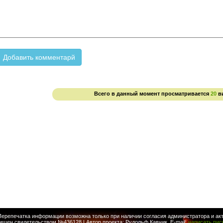
Всего в данный момент просматривается
20
в
Перепечатка информации возможна только при наличии согласия администратора и акт
ищен свидетельством №436128 | Автор проекта: Рудольф Кавчик, E-mail:
написать пи