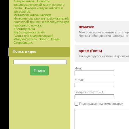
Кладоискатель. Новости
кладоискательской жизни со всего
света. Находки кладоискателей и
археологов.
Металлоискатели Minelab
Интернет-магазин металлоискателей,
поисковой техники и аксессуатов для
приборного поиска.
drwatson
Золотодобыча
Мне совсем не понятен этот спор
Клуб кладоискателей
Чрезвычайно дорогие находки - в 
Газета для кладоискателей
«Кладоискатель. Золото. Клады.
Сокровища».
артем (Гость)
Поиск видео
На видео русский мечь и доспехи
Имя:
E-mail:
Введите ответ
3
+
1
:
Подписаться на комментарии