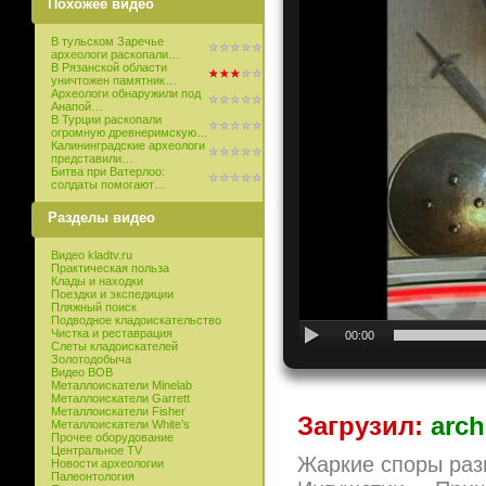
Похожее видео
В тульском Заречье
археологи раскопали…
В Рязанской области
уничтожен памятник…
Археологи обнаружили под
Анапой…
В Турции раскопали
огромную древнеримскую…
Калининградские археологи
представили…
Битва при Ватерлоо:
солдаты помогают…
Разделы видео
Видео kladtv.ru
Практическая польза
Клады и находки
Поездки и экспедиции
Пляжный поиск
Подводное кладоискательство
Чистка и реставрация
00:00
Слеты кладоискателей
Золотодобыча
Видео ВОВ
Металлоискатели Minelab
Металлоискатели Garrett
Металлоискатели Fisher
Загрузил:
arch
Металлоискатели White’s
Прочее оборудование
Центральное TV
Жаркие споры раз
Новости археологии
Палеонтология