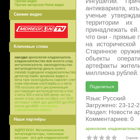
Ингушетии. При
Прочее видео
Прочее авторское Home видео
антиквариата, изъ
Свежее видео
ученые утвержда
территории их 
принадлежать ей.
что они - прямые 
на исторической
Ключевые слова
Старинное оружи
объекты операт
находки
археология
кладоискатель
кладоискательство
вов
монета
клад
артефакты жител
металлоискатель
законодательство
металлодетектор
деньги
золото
миллиона рублей. 
minelab
подводное кладоискательство
детектор
kladtv
архивное видео
x-
terra
танк
золотодобыча
самолет
слет
пляж
обучение
клуб
kladtv,ru
x-terra
705
катушка
авто
дискриминация
реставрация
металлодетектор e-trac
x-terra 305
x-terra 505
фппр
чистка
Язык: Русский
монет
e-trac
лоток
excalibur
стх 3030
метеорит
coiltek
gpx
gpx5000
gpx4500
Загружено: 23-12-
маска
gpx4800
электролиз
электрические помехи
Раздел: Новости а
Комментариев: 0
Наши партнёры
археология
,
кладоискательст
МДРЕГИОН. Металлоискатели,
металлодетекторы, поисковые
катушки - все для кладоискателя!
Оценок: 