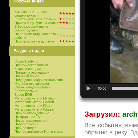
Похожее видео
Как изготовить шлюз
своими руками
Золотой век не за горами?
Прииск Кроу-Крик на Аляске
В Березовском после
реконструкции…
На Колыме открылся сезон
добычи…
Поиски золота в пустыне
Разделы видео
Видео kladtv.ru
Практическая польза
Клады и находки
Поездки и экспедиции
Пляжный поиск
Подводное кладоискательство
Чистка и реставрация
Слеты кладоискателей
00:00
Золотодобыча
Видео ВОВ
Металлоискатели Minelab
Металлоискатели Garrett
Металлоискатели Fisher
Металлоискатели White’s
Загрузил:
arch
Прочее оборудование
Центральное TV
Новости археологии
Все события вым
Палеонтология
Прочее видео
обратно в реку. З
Прочее авторское Home видео