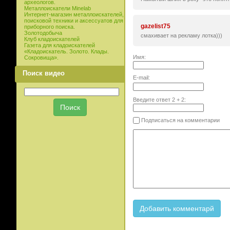
археологов.
Металлоискатели Minelab
Интернет-магазин металлоискателей,
поисковой техники и аксессуатов для
gazelist75
приборного поиска.
Золотодобыча
смахивает на рекламу лотка)))
Клуб кладоискателей
Газета для кладоискателей
«Кладоискатель. Золото. Клады.
Имя:
Сокровища».
Поиск видео
E-mail:
Введите ответ
2
+
2
:
Подписаться на комментарии