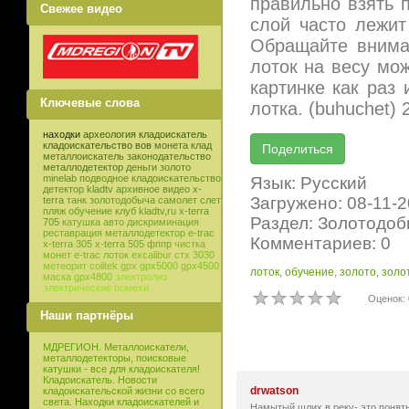
правильно взять п
Свежее видео
слой часто лежи
Обращайте внима
лоток на весу мож
картинке как раз
Ключевые слова
лотка. (buhuchet) 
находки
археология
кладоискатель
кладоискательство
вов
монета
клад
металлоискатель
законодательство
металлодетектор
деньги
золото
minelab
подводное кладоискательство
Язык: Русский
детектор
kladtv
архивное видео
x-
Загружено: 08-11-
terra
танк
золотодобыча
самолет
слет
пляж
обучение
клуб
kladtv,ru
x-terra
Раздел: Золотодо
705
катушка
авто
дискриминация
реставрация
металлодетектор e-trac
Комментариев: 0
x-terra 305
x-terra 505
фппр
чистка
монет
e-trac
лоток
excalibur
стх 3030
метеорит
coiltek
gpx
gpx5000
gpx4500
лоток
,
обучение
,
золото
,
золо
маска
gpx4800
электролиз
электрические помехи
Оценок: 
Наши партнёры
МДРЕГИОН. Металлоискатели,
металлодетекторы, поисковые
катушки - все для кладоискателя!
Кладоискатель. Новости
drwatson
кладоискательской жизни со всего
света. Находки кладоискателей и
Намытый шлих в реку- это понятн