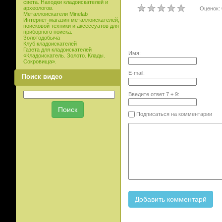
света. Находки кладоискателей и
археологов.
Оценок: 
Металлоискатели Minelab
Интернет-магазин металлоискателей,
поисковой техники и аксессуатов для
приборного поиска.
Золотодобыча
Клуб кладоискателей
Газета для кладоискателей
Имя:
«Кладоискатель. Золото. Клады.
Сокровища».
E-mail:
Поиск видео
Введите ответ
7
+
9
:
Подписаться на комментарии