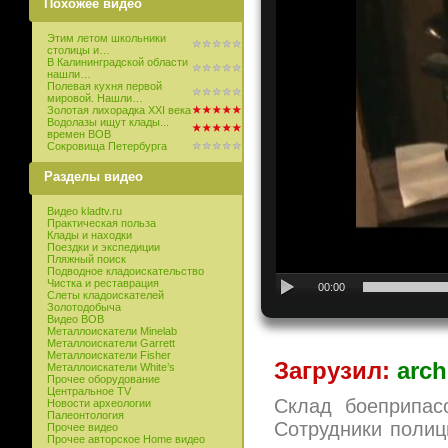
Похожее видео
Этим летом школьники
столицы и…
В Калининградской области
нашли…
Полевая кухня первой
мировой. Нашли…
Золотая лихорадка XXI века
Водолазы ищут клады...
времен ВОВ
Сокровища Петербурга
Разделы видео
Видео kladtv.ru
Практическая польза
Клады и находки
Поездки и экспедиции
Пляжный поиск
Подводное кладоискательство
Чистка и реставрация
00:00
Слеты кладоискателей
Золотодобыча
Видео ВОВ
Металлоискатели Minelab
Металлоискатели Garrett
Металлоискатели Fisher
Загрузил:
arch
Металлоискатели White’s
Прочее оборудование
Центральное TV
Склад боеприпас
Новости археологии
Палеонтология
Сотрудники полиц
Прочее видео
Прочее авторское Home видео