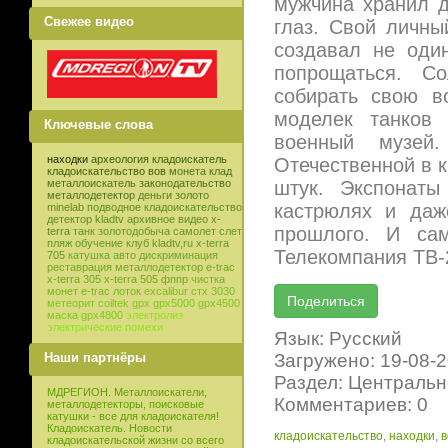
мужчина хранил д
Свежее видео
глаз. Свой личны
создавал не оди
попрощаться. Со
собирать свою в
моделек танков 
Ключевые слова
военный музей
находки
археология
кладоискатель
Отечественной в к
кладоискательство
вов
монета
клад
штук. Экспонаты
металлоискатель
законодательство
металлодетектор
деньги
золото
кастрюлях и даж
minelab
подводное кладоискательство
детектор
kladtv
архивное видео
x-
прошлого. И са
terra
танк
золотодобыча
самолет
слет
пляж
обучение
клуб
kladtv,ru
x-terra
Телекомпания ТВ-
705
катушка
авто
дискриминация
реставрация
металлодетектор e-trac
x-terra 305
x-terra 505
фппр
чистка
монет
e-trac
лоток
excalibur
стх 3030
метеорит
coiltek
gpx
gpx5000
gpx4500
маска
gpx4800
электролиз
электрические помехи
Язык: Русский
Загружено: 19-08-
Наши партнёры
Раздел: Центральн
МДРЕГИОН. Металлоискатели,
Комментариев: 0
металлодетекторы, поисковые
катушки - все для кладоискателя!
Кладоискатель. Новости
кладоискательство
,
находки
,
в
кладоискательской жизни со всего