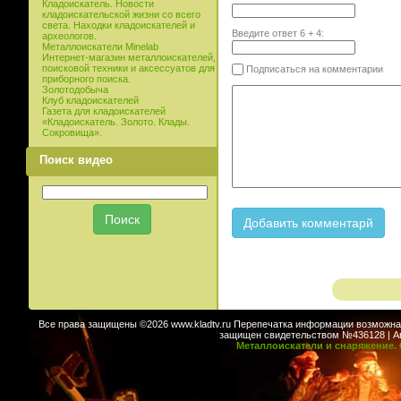
Кладоискатель. Новости
кладоискательской жизни со всего
света. Находки кладоискателей и
Введите ответ
6
+
4
:
археологов.
Металлоискатели Minelab
Интернет-магазин металлоискателей,
поисковой техники и аксессуатов для
Подписаться на комментарии
приборного поиска.
Золотодобыча
Клуб кладоискателей
Газета для кладоискателей
«Кладоискатель. Золото. Клады.
Сокровища».
Поиск видео
Все права защищены ©2026 www.kladtv.ru Перепечатка информации возможна т
защищен свидетельством №436128 | Авт
Металлоискатели и снаряжение. 