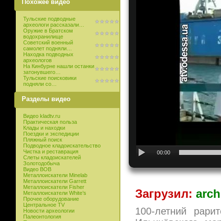
Похожее видео
Тульские подводные
археологи рассказали…
Оружие в Братском
водохранилище
Советский военный
самолет подняли…
Находка подводных
археологов
На Кинбурне нашли останки
затонувшего…
Тульские поисковики
подняли со…
Разделы видео
Видео kladtv.ru
Практическая польза
Клады и находки
Поездки и экспедиции
Пляжный поиск
Подводное кладоискательство
Чистка и реставрация
00:00
Слеты кладоискателей
Золотодобыча
Видео ВОВ
Металлоискатели Minelab
Металлоискатели Garrett
Металлоискатели Fisher
Загрузил:
arch
Металлоискатели White’s
Прочее оборудование
Центральное TV
100-летний рари
Новости археологии
Палеонтология