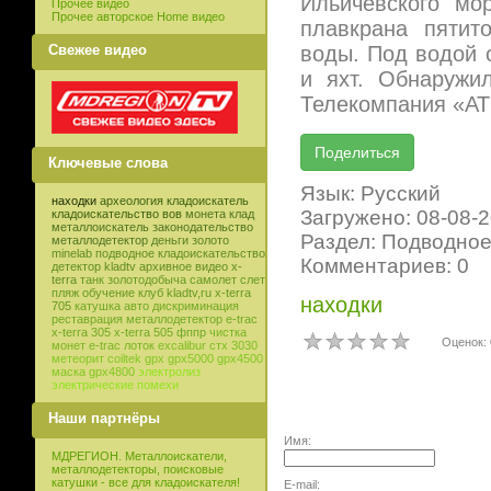
Ильичёвского мо
Прочее видео
Прочее авторское Home видео
плавкрана пятит
Свежее видео
воды. Под водой 
и яхт. Обнаружи
Телекомпания «АТ
Ключевые слова
Язык: Русский
находки
археология
кладоискатель
Загружено: 08-08-
кладоискательство
вов
монета
клад
металлоискатель
законодательство
Раздел: Подводное
металлодетектор
деньги
золото
minelab
подводное кладоискательство
Комментариев: 0
детектор
kladtv
архивное видео
x-
terra
танк
золотодобыча
самолет
слет
пляж
обучение
клуб
kladtv,ru
x-terra
находки
705
катушка
авто
дискриминация
реставрация
металлодетектор e-trac
x-terra 305
x-terra 505
фппр
чистка
Оценок: 
монет
e-trac
лоток
excalibur
стх 3030
метеорит
coiltek
gpx
gpx5000
gpx4500
маска
gpx4800
электролиз
электрические помехи
Наши партнёры
Имя:
МДРЕГИОН. Металлоискатели,
металлодетекторы, поисковые
катушки - все для кладоискателя!
E-mail: