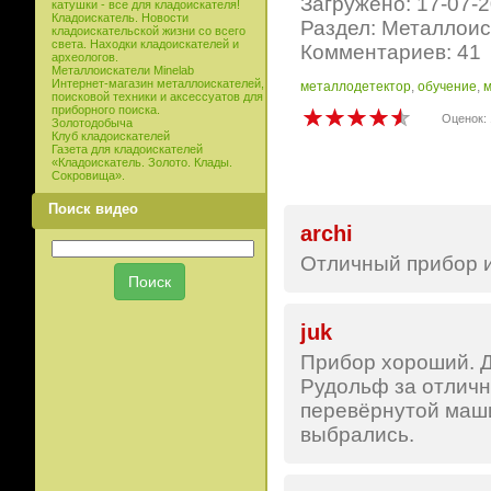
Загружено: 17-07-
катушки - все для кладоискателя!
Кладоискатель. Новости
Раздел: Металлоис
кладоискательской жизни со всего
света. Находки кладоискателей и
Комментариев: 41
археологов.
Металлоискатели Minelab
Интернет-магазин металлоискателей,
металлодетектор
,
обучение
,
м
поисковой техники и аксессуатов для
приборного поиска.
Оценок: 
Золотодобыча
Клуб кладоискателей
Газета для кладоискателей
«Кладоискатель. Золото. Клады.
Сокровища».
Поиск видео
archi
Отличный прибор и
juk
Прибор хороший. Д
Рудольф за отлично
перевёрнутой маши
выбрались.