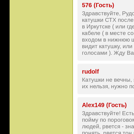
576 (Гость)
Здравствуйте, Руд
катушки СТХ после
в Иркутске ( или г
кабеле ( в месте с
входом в нижнюю шт
видит катушку, или
голосами ). Жду Ва
rudolf
Катушки не вечны, 
их нельзя, нужно п
Alex149 (Гость)
Здравствуйте! Ест
пойму по пороговом
людей, рвется - зна
понять, рвется тон 