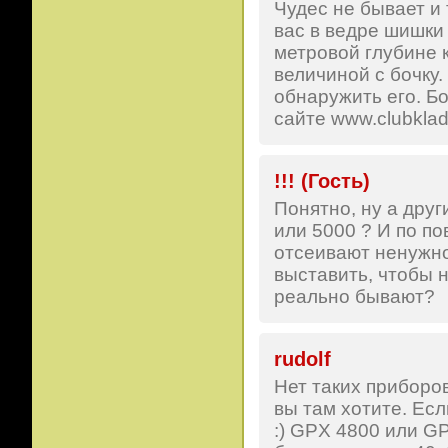
Чудес не бывает и 
вас в ведре шишки
метровой глубине к
величиной с бочку.
обнаружить его. Б
сайте www.clubklad
!!! (Гость)
Понятно, ну а друг
или 5000 ? И по по
отсеивают ненужно
выставить, чтобы н
реально бывают?
rudolf
Нет таких приборов
вы там хотите. Ес
:) GPX 4800 или G