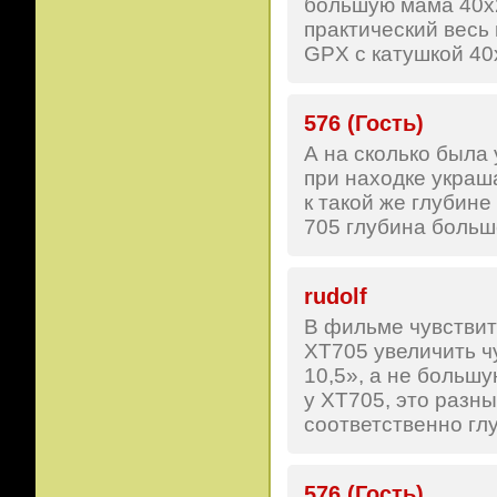
большую мама 40х2
практический весь
GPX с катушкой 40
576 (Гость)
А на сколько была 
при находке украш
к такой же глубине
705 глубина больше
rudolf
В фильме чувствит
ХТ705 увеличить ч
10,5», а не больш
у ХТ705, это разн
соответственно глу
576 (Гость)