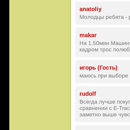
anatoliy
Молодцы ребята - 
makar
На 1.50мин Машину
кадром трос полюб
игорь (Гость)
маюсь при выборе 
rudolf
Всегда лучше поку
сравнении с E-Tra
заметно выше чувс