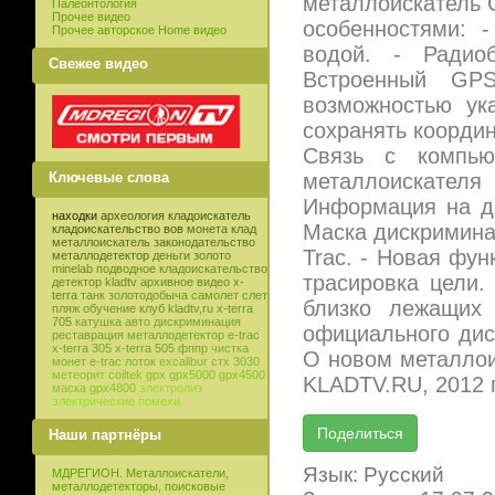
металлоискатель 
Палеонтология
Прочее видео
особенностями: 
Прочее авторское Home видео
водой. - Радио
Свежее видео
Встроенный GP
возможностью ук
сохранять координ
Связь с компью
металлоискателя
Ключевые слова
Информация на ди
находки
археология
кладоискатель
Маска дискриминац
кладоискательство
вов
монета
клад
металлоискатель
законодательство
Trac. - Новая фу
металлодетектор
деньги
золото
minelab
подводное кладоискательство
трасировка цели.
детектор
kladtv
архивное видео
x-
terra
танк
золотодобыча
самолет
слет
близко лежащих 
пляж
обучение
клуб
kladtv,ru
x-terra
705
катушка
авто
дискриминация
официального ди
реставрация
металлодетектор e-trac
x-terra 305
x-terra 505
фппр
чистка
О новом металлои
монет
e-trac
лоток
excalibur
стх 3030
метеорит
coiltek
gpx
gpx5000
gpx4500
KLADTV.RU, 2012 г
маска
gpx4800
электролиз
электрические помехи
Наши партнёры
Язык: Русский
МДРЕГИОН. Металлоискатели,
металлодетекторы, поисковые