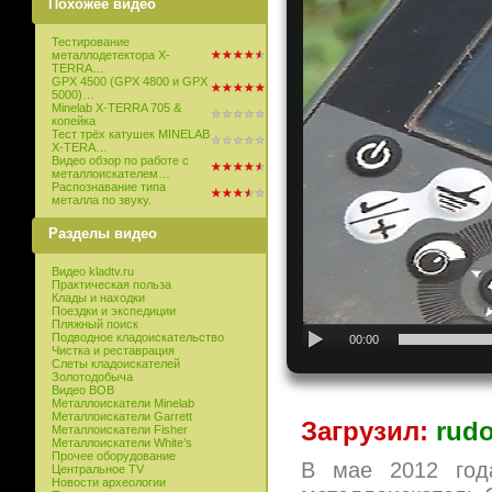
Похожее видео
Тестирование
металлодетектора X-
TERRA…
GPX 4500 (GPX 4800 и GPX
5000)…
Minelab X-TERRA 705 &
копейка
Тест трёх катушек MINELAB
X-TERA…
Видео обзор по работе с
металлоискателем…
Распознавание типа
металла по звуку.
Разделы видео
Видео kladtv.ru
Практическая польза
Клады и находки
Поездки и экспедиции
Пляжный поиск
Подводное кладоискательство
00:00
Чистка и реставрация
Слеты кладоискателей
Золотодобыча
Видео ВОВ
Металлоискатели Minelab
Металлоискатели Garrett
Загрузил:
rudo
Металлоискатели Fisher
Металлоискатели White’s
Прочее оборудование
В мае 2012 год
Центральное TV
Новости археологии