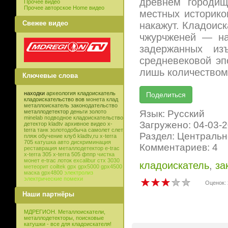
древнем городищ
Прочее видео
Прочее авторское Home видео
местных историко
Свежее видео
накажут. Кладоис
чжурчженей — на
задержанных из
средневековой э
лишь количеством 
Ключевые слова
находки
археология
кладоискатель
кладоискательство
вов
монета
клад
металлоискатель
законодательство
Язык: Русский
металлодетектор
деньги
золото
minelab
подводное кладоискательство
Загружено: 04-03-
детектор
kladtv
архивное видео
x-
terra
танк
золотодобыча
самолет
слет
Раздел: Центральн
пляж
обучение
клуб
kladtv,ru
x-terra
705
катушка
авто
дискриминация
Комментариев: 4
реставрация
металлодетектор e-trac
x-terra 305
x-terra 505
фппр
чистка
монет
e-trac
лоток
excalibur
стх 3030
кладоискатель
,
за
метеорит
coiltek
gpx
gpx5000
gpx4500
маска
gpx4800
электролиз
электрические помехи
Оценок: 
Наши партнёры
МДРЕГИОН. Металлоискатели,
металлодетекторы, поисковые
катушки - все для кладоискателя!