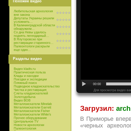
Похожее видео
Любительская археология
вне закона
Депутаты Украины решили
усложнить…
В Калининградской области
обнаружили…
Со дна Невы удалось
поднять легендарный…
В Ялуторовске при
реставрации старинного…
Палеонтологи раскрыли
еще один…
Разделы видео
Видео kladtv.ru
Практическая польза
Клады и находки
Поездки и экспедиции
Пляжный поиск
00:00
Подводное кладоискательство
Чистка и реставрация
Для просмотра видео ва
Слеты кладоискателей
Золотодобыча
Видео ВОВ
Металлоискатели Minelab
Загрузил:
arch
Металлоискатели Garrett
Металлоискатели Fisher
Металлоискатели White’s
В Приморье вперв
Прочее оборудование
Центральное TV
«черных археоло
Новости археологии
Палеонтология