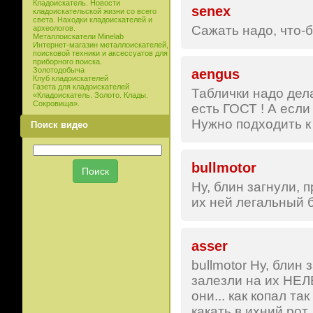
Кладоискатель. Новости
senex
кладоискательской жизни со всего
света. Находки кладоискателей и
Сажать надо, что-
археологов.
Металлоискатели Minelab
Интернет-магазин металлоискателей,
поисковой техники и аксессуатов для
приборного поиска.
Золотодобыча
aengus
Клуб кладоискателей
Газета для кладоискателей
Таблички надо дела
«Кладоискатель. Золото. Клады.
Сокровища».
есть ГОСТ ! А если
Нужно подходить к д
Поиск видео
bullmotor
Ну, блин загнули, 
их ней легальный 
asser
bullmotor Ну, блин
залезли на их НЕЛ
они... как копал т
какать в ихний рот