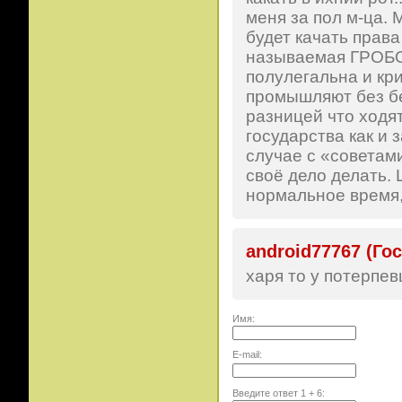
меня за пол м-ца. 
будет качать права
называемая ГРОБ
полулегальна и кр
промышляют без бе
разницей что ходя
государства как и 
случае с «советами
своё дело делать.
нормальное время, 
android77767 (Гос
харя то у потерпев
Имя:
E-mail:
Введите ответ
1
+
6
: