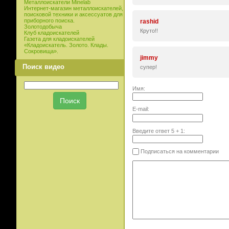
Металлоискатели Minelab
Интернет-магазин металлоискателей,
поисковой техники и аксессуатов для
приборного поиска.
rashid
Золотодобыча
Круто!!
Клуб кладоискателей
Газета для кладоискателей
«Кладоискатель. Золото. Клады.
Сокровища».
jimmy
Поиск видео
супер!
Имя:
E-mail:
Введите ответ
5
+
1
:
Подписаться на комментарии