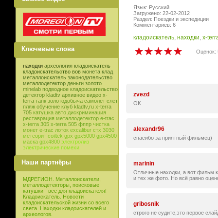
Язык: Русский
Загружено: 22-02-2012
Раздел: Поездки и экспедиции
Комментариев: 6
кладоискатель
,
находки
,
x-terr
Ключевые слова
Оценок: 
находки
археология
кладоискатель
кладоискательство
вов
монета
клад
металлоискатель
законодательство
металлодетектор
деньги
золото
minelab
подводное кладоискательство
zvezd
детектор
kladtv
архивное видео
x-
terra
танк
золотодобыча
самолет
слет
ОК
пляж
обучение
клуб
kladtv,ru
x-terra
705
катушка
авто
дискриминация
реставрация
металлодетектор e-trac
x-terra 305
x-terra 505
фппр
чистка
alexandr96
монет
e-trac
лоток
excalibur
стх 3030
метеорит
coiltek
gpx
gpx5000
gpx4500
спасибо за приятный фильмец)
маска
gpx4800
электролиз
электрические помехи
Наши партнёры
marinin
Отличные находки, а вот фильм ка
и тех же фото. Но всё равно оценк
МДРЕГИОН. Металлоискатели,
металлодетекторы, поисковые
катушки - все для кладоискателя!
Кладоискатель. Новости
кладоискательской жизни со всего
gribosnik
света. Находки кладоискателей и
строго не судите,это первое слай
археологов.