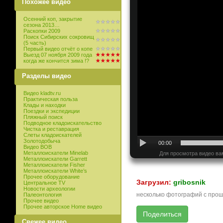
Похожее видео
Осенний коп, закрытие
сезона 2013…
Раскопки 2009
Поиск Сибирских сокровищ
(5 часть)
Первый видео отчёт о копе
Выезд 07 ноября 2009 года
когда же кончится зима !?
Разделы видео
Видео kladtv.ru
Практическая польза
Клады и находки
Поездки и экспедиции
Пляжный поиск
Подводное кладоискательство
Чистка и реставрация
Слеты кладоискателей
Золотодобыча
00:00
Видео ВОВ
Металлоискатели Minelab
Для просмотра видео ва
Металлоискатели Garrett
Металлоискатели Fisher
Металлоискатели White’s
Прочее оборудование
Загрузил:
gribosnik
Центральное TV
Новости археологии
несколько фотографий с прош
Палеонтология
Прочее видео
Прочее авторское Home видео
Свежее видео