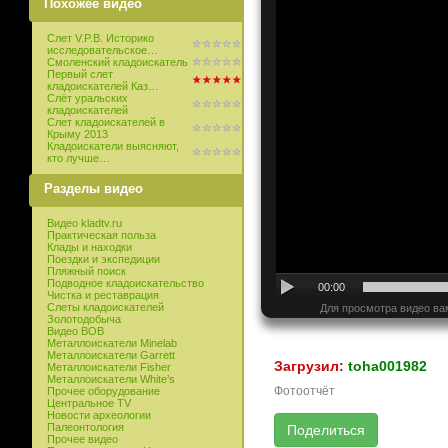
Похожее видео
Слет V.P.B. Историко
исследовательское…
Смоленский кладоискатель
Первый слет
кладоискателей Каз…
Слёт уральских
кладоискателей
Слет кладоискателей в
Крыму 2013
Кладоискатели выясняют,
кто лучше…
Разделы видео
Видео kladtv.ru
Практическая польза
Клады и находки
Поездки и экспедиции
Пляжный поиск
Подводное кладоискательство
00:00
Чистка и реставрация
Слеты кладоискателей
Для просмотра видео ва
Золотодобыча
Видео ВОВ
Металлоискатели Minelab
Металлоискатели Garrett
Загрузил:
toha001982
Металлоискатели Fisher
Металлоискатели White’s
Фотоотчёт
Прочее оборудование
Центральное TV
Новости археологии
Палеонтология
Прочее видео