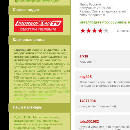
Прочее авторское Home видео
Язык: Русский
Загружено: 28-09-2011
Свежее видео
Раздел: Слеты кладоискателей
Комментариев: 9
металлодетектор
,
обучение
,
м
Оценок: 
Ключевые слова
находки
археология
кладоискатель
кладоискательство
вов
монета
клад
archi
металлоискатель
законодательство
металлодетектор
деньги
золото
Классно !!!
minelab
подводное кладоискательство
детектор
kladtv
архивное видео
x-
terra
танк
золотодобыча
самолет
слет
пляж
обучение
клуб
kladtv,ru
x-terra
coy305
705
катушка
авто
дискриминация
реставрация
металлодетектор e-trac
Фото сюжет хороший. Не понравил
x-terra 305
x-terra 505
фппр
чистка
не надо ее в каждое второе видео
монет
e-trac
лоток
excalibur
стх 3030
метеорит
coiltek
gpx
gpx5000
gpx4500
маска
gpx4800
электролиз
электрические помехи
14071994
слайды быстроваты ! =))
Наши партнёры
МДРЕГИОН. Металлоискатели,
металлодетекторы, поисковые
toha001982
катушки - все для кладоискателя!
Друзья извините, это видео было 
Кладоискатель. Новости