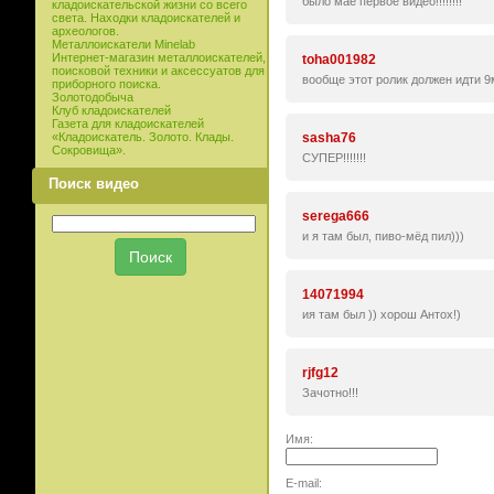
было маё первое видео!!!!!!!!
кладоискательской жизни со всего
света. Находки кладоискателей и
археологов.
Металлоискатели Minelab
Интернет-магазин металлоискателей,
toha001982
поисковой техники и аксессуатов для
вообще этот ролик должен идти 9
приборного поиска.
Золотодобыча
Клуб кладоискателей
Газета для кладоискателей
sasha76
«Кладоискатель. Золото. Клады.
Сокровища».
СУПЕР!!!!!!!
Поиск видео
serega666
и я там был, пиво-мёд пил)))
14071994
ия там был )) хорош Антох!)
rjfg12
Зачотно!!!
Имя:
E-mail: