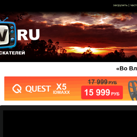
загрузить
|
част
«Во Вл