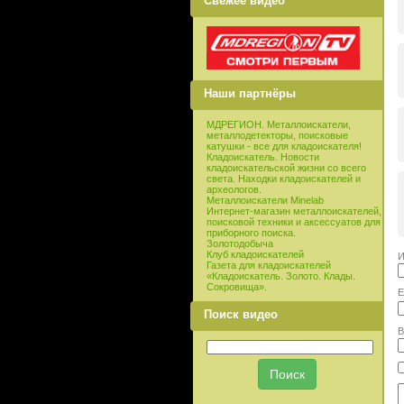
Свежее видео
Наши партнёры
МДРЕГИОН. Металлоискатели,
металлодетекторы, поисковые
катушки - все для кладоискателя!
Кладоискатель. Новости
кладоискательской жизни со всего
света. Находки кладоискателей и
археологов.
Металлоискатели Minelab
Интернет-магазин металлоискателей,
поисковой техники и аксессуатов для
приборного поиска.
Золотодобыча
Клуб кладоискателей
И
Газета для кладоискателей
«Кладоискатель. Золото. Клады.
Сокровища».
E
Поиск видео
В