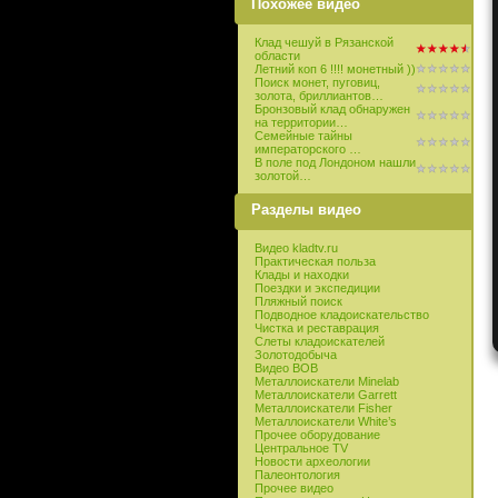
Похожее видео
Клад чешуй в Рязанской
области
Летний коп 6 !!!! монетный ))
Поиск монет, пуговиц,
золота, бриллиантов…
Бронзовый клад обнаружен
на территории…
Семейные тайны
императорского …
В поле под Лондоном нашли
золотой…
Разделы видео
Видео kladtv.ru
Практическая польза
Клады и находки
Поездки и экспедиции
Пляжный поиск
Подводное кладоискательство
Чистка и реставрация
Слеты кладоискателей
Золотодобыча
Видео ВОВ
Металлоискатели Minelab
Металлоискатели Garrett
Металлоискатели Fisher
Металлоискатели White’s
Прочее оборудование
Центральное TV
Новости археологии
Палеонтология
Прочее видео