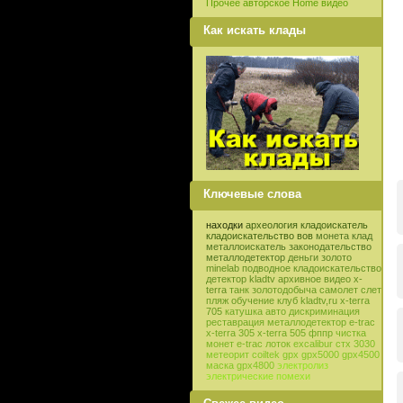
Прочее авторское Home видео
Как искать клады
Ключевые слова
находки
археология
кладоискатель
кладоискательство
вов
монета
клад
металлоискатель
законодательство
металлодетектор
деньги
золото
minelab
подводное кладоискательство
детектор
kladtv
архивное видео
x-
terra
танк
золотодобыча
самолет
слет
пляж
обучение
клуб
kladtv,ru
x-terra
705
катушка
авто
дискриминация
реставрация
металлодетектор e-trac
x-terra 305
x-terra 505
фппр
чистка
монет
e-trac
лоток
excalibur
стх 3030
метеорит
coiltek
gpx
gpx5000
gpx4500
маска
gpx4800
электролиз
электрические помехи