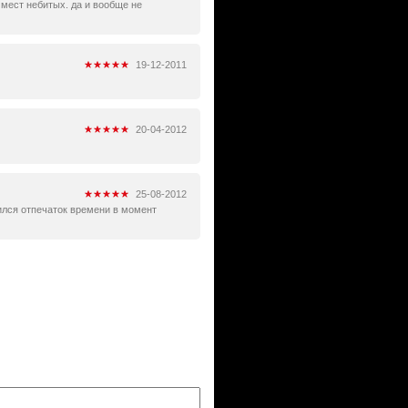
 мест небитых. да и вообще не
19-12-2011
20-04-2012
25-08-2012
нился отпечаток времени в момент