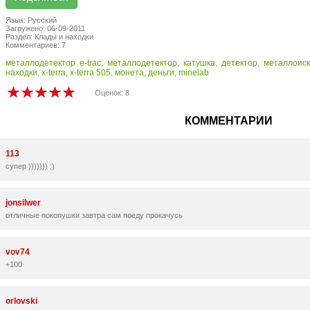
Язык: Русский
Загружено: 06-09-2011
Раздел: Клады и находки
Комментариев: 7
металлодетектор e-trac
,
металлодетектор
,
катушка
,
детектор
,
металлоиск
находки
,
x-terra
,
x-terra 505
,
монета
,
деньги
,
minelab
Оценок: 8
КОММЕНТАРИИ
113
супер ))))))) ;)
jonsilwer
отличные покопушки завтра сам поеду прокачусь
vov74
+100
orlovski