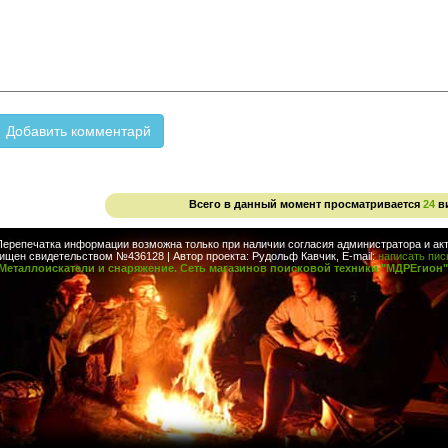
Всего в данный момент просматривается
24
в
Перепечатка информации возможна только при наличии согласия администратора и акт
ищен свидетельством №436128 | Автор проекта: Рудольф Кавчик, E-mail:
написать пи
Металлоискатели и снаряжение. Сеть магазинов поисковой техники "МДРЕгион"