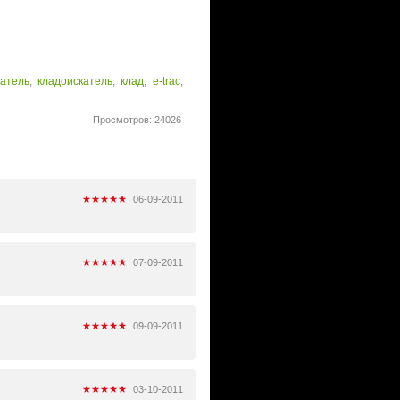
атель
,
кладоискатель
,
клад
,
e-trac
,
Просмотров: 24026
06-09-2011
07-09-2011
09-09-2011
03-10-2011