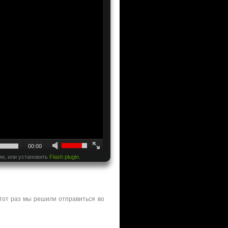
00:00
ии, или установить
Flash plugin
.
этот раз мы решили отправиться во