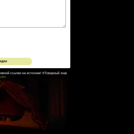
идео
ивной ссылки на источник! ®Товарный знак
сьмо
.
.