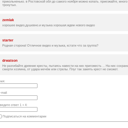
прикольненько. в Ростовской обл до самого ноября можно копать. приезжайте, много
тронутых.
zemlak
хорошее видео,душевно.и музыка хорошая.ждем нового видео
starter
Родная сторона! Отличное видео и музыка, кстати что за группа?
drwatson
Не разгибайте древние кресты, пытаясь навести на них пригожесть ... На них сохра
смерти хозяина, от удара мечём или стрелы. Плуг так замять крест не сможет.
мя:
-mail:
ведите ответ
1
+
4
:
Подписаться на комментарии