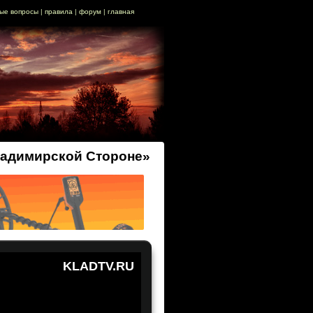
ые вопросы
|
правила
|
форум
|
главная
адимирской Стороне»
KLADTV.RU