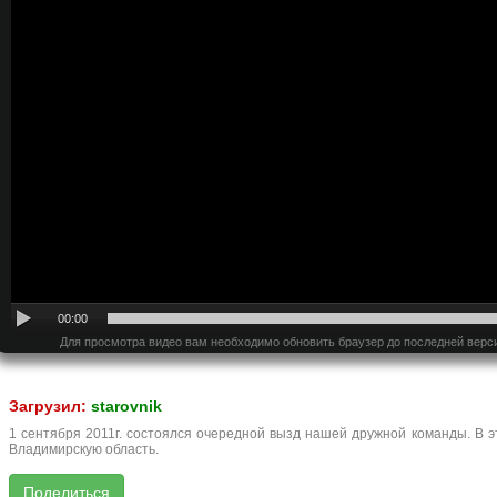
00:00
Для просмотра видео вам необходимо обновить браузер до последней верс
Загрузил:
starovnik
1 сентября 2011г. состоялся очередной вызд нашей дружной команды. В 
Владимирскую область.