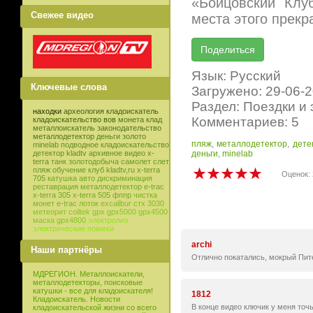
«Бойцовский Клу
Свежее видео
места этого прекра
Язык: Русский
Ключевые слова
Загружено: 29-06-
Раздел: Поездки и
находки
археология
кладоискатель
Комментариев: 5
кладоискательство
вов
монета
клад
металлоискатель
законодательство
металлодетектор
деньги
золото
пляж
,
металлодетектор
,
дете
minelab
подводное кладоискательство
деньги
,
minelab
детектор
kladtv
архивное видео
x-
terra
танк
золотодобыча
самолет
слет
пляж
обучение
клуб
kladtv,ru
x-terra
Оценок: 
705
катушка
авто
дискриминация
реставрация
металлодетектор e-trac
x-terra 305
x-terra 505
фппр
чистка
монет
e-trac
лоток
excalibur
стх 3030
метеорит
coiltek
gpx
gpx5000
gpx4500
маска
gpx4800
электролиз
электрические помехи
archi
Наши партнёры
Отлично покатались, мокрый Пите
МДРЕГИОН. Металлоискатели,
металлодетекторы, поисковые
катушки - все для кладоискателя!
1812
Кладоискатель. Новости
В конце видео ключик у меня точь
кладоискательской жизни со всего