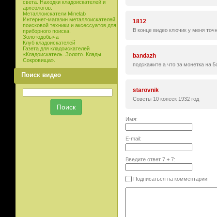
света. Находки кладоискателей и
археологов.
Металлоискатели Minelab
Интернет-магазин металлоискателей,
1812
поисковой техники и аксессуатов для
В конце видео ключик у меня точн
приборного поиска.
Золотодобыча
Клуб кладоискателей
Газета для кладоискателей
«Кладоискатель. Золото. Клады.
bandazh
Сокровища».
подскажите а что за монетка на 5
Поиск видео
starovnik
Советы 10 копеек 1932 год
Имя:
E-mail:
Введите ответ
7
+
7
:
Подписаться на комментарии