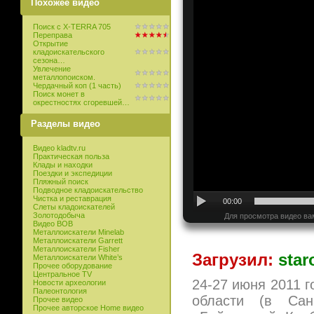
Похожее видео
Поиск с X-TERRA 705
Переправа
Открытие
кладоискательского
сезона…
Увлечение
металлопоиском.
Чердачный коп (1 часть)
Поиск монет в
окрестностях сгоревшей…
Разделы видео
Видео kladtv.ru
Практическая польза
Клады и находки
Поездки и экспедиции
Пляжный поиск
Подводное кладоискательство
Чистка и реставрация
00:00
Слеты кладоискателей
Золотодобыча
Для просмотра видео ва
Видео ВОВ
Металлоискатели Minelab
Металлоискатели Garrett
Металлоискатели Fisher
Загрузил:
star
Металлоискатели White’s
Прочее оборудование
Центральное TV
24-27 июня 2011 г
Новости археологии
Палеонтология
области (в Сан
Прочее видео
Прочее авторское Home видео