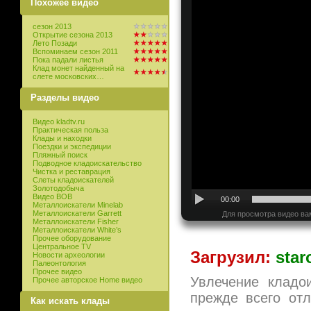
Похожее видео
сезон 2013
Открытие сезона 2013
Лето Позади
Вспоминаем сезон 2011
Пока падали листья
Клад монет найденный на
слете московских…
Разделы видео
Видео kladtv.ru
Практическая польза
Клады и находки
Поездки и экспедиции
Пляжный поиск
Подводное кладоискательство
Чистка и реставрация
Слеты кладоискателей
Золотодобыча
Видео ВОВ
00:00
Металлоискатели Minelab
Металлоискатели Garrett
Для просмотра видео ва
Металлоискатели Fisher
Металлоискатели White’s
Прочее оборудование
Центральное TV
Загрузил:
star
Новости археологии
Палеонтология
Прочее видео
Увлечение кладо
Прочее авторское Home видео
прежде всего от
Как искать клады