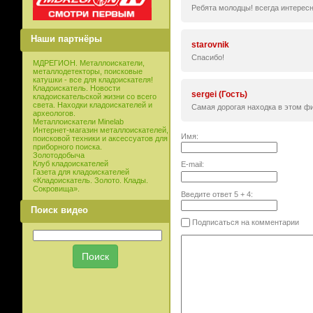
Ребята молодцы! всегда интересн
Наши партнёры
starovnik
Спасибо!
МДРЕГИОН. Металлоискатели,
металлодетекторы, поисковые
катушки - все для кладоискателя!
Кладоискатель. Новости
sergei (Гость)
кладоискательской жизни со всего
света. Находки кладоискателей и
Самая дорогая находка в этом ф
археологов.
Металлоискатели Minelab
Интернет-магазин металлоискателей,
Имя:
поисковой техники и аксессуатов для
приборного поиска.
Золотодобыча
Клуб кладоискателей
E-mail:
Газета для кладоискателей
«Кладоискатель. Золото. Клады.
Сокровища».
Введите ответ
5
+
4
:
Поиск видео
Подписаться на комментарии