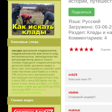
истории, путешес
Язык: Русский
Загружено: 03-06-
Раздел: Клады и н
Комментариев: 4
Ключевые слова
Оценок: 
находки
археология
кладоискатель
кладоискательство
вов
монета
клад
металлоискатель
законодательство
металлодетектор
деньги
золото
minelab
подводное кладоискательство
детектор
kladtv
архивное видео
x-
terra
танк
золотодобыча
самолет
слет
пляж
обучение
клуб
kladtv,ru
x-terra
vvb19
705
катушка
авто
дискриминация
реставрация
металлодетектор e-trac
Классное кино !!!!!
x-terra 305
x-terra 505
фппр
чистка
монет
e-trac
лоток
excalibur
стх 3030
метеорит
coiltek
gpx
gpx5000
gpx4500
маска
gpx4800
электролиз
vladnic
электрические помехи
Очередной шедевр!!!
Свежее видео
makmai