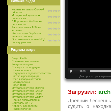
Похожее видео
Черные копатели Омской
области
Молдавский нумизмат
попался на…
В Воронежской области
дети нашли…
Раскопки танка Т-34 на
Украине
Житель села Вербилово
нашел в огороде…
Оперативная съемка МВД
по задержанию…
Разделы видео
Видео kladtv.ru
Практическая польза
Клады и находки
Поездки и экспедиции
Пляжный поиск
00:00
Подводное кладоискательство
Чистка и реставрация
Для просмотра видео ва
Слеты кладоискателей
Золотодобыча
Видео ВОВ
Металлоискатели Minelab
Загрузил:
arch
Металлоискатели Garrett
Металлоискатели Fisher
Металлоискатели White’s
Древний бесценн
Прочее оборудование
Центральное TV
судить о находк
Новости археологии
Палеонтология