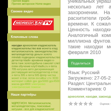
уникальных украш
Прочее видео
Прочее авторское Home видео
несколько лет 
Свежее видео
захоронении. Н
расхитители гроб
времени. К сожал
Ценность находк
Аналогичный ком
Ключевые слова
миллиона фунтов.
такие находки м
находки
археология
кладоискатель
кладоискательство
вов
монета
клад
февраля 2010
металлоискатель
законодательство
металлодетектор
деньги
золото
minelab
подводное кладоискательство
детектор
kladtv
архивное видео
x-
terra
танк
золотодобыча
самолет
слет
пляж
обучение
клуб
kladtv,ru
x-terra
705
катушка
авто
дискриминация
Язык: Русский
реставрация
металлодетектор e-trac
x-terra 305
x-terra 505
фппр
чистка
Загружено: 27-05-
монет
e-trac
лоток
excalibur
стх 3030
метеорит
coiltek
gpx
gpx5000
gpx4500
Раздел: Центральн
маска
gpx4800
электролиз
электрические помехи
Комментариев: 0
Наши партнёры
археология
,
находки
,
законод
МДРЕГИОН. Металлоискатели,
Оценок: 
металлодетекторы, поисковые
катушки - все для кладоискателя!