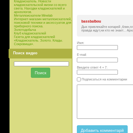
Кладоискатель. Новости
кладоискательской жизни со всего
света. Находки кладоискателей и
археологов.
Металлоискатели Minelab
Интернет-магазин металлоискателей,
bassbalbou
поисковой техники и аксессуатов для
приборного поиска.
Дык привлекайте копарей ,блин,пл
Золотодобыча
правда ждут,ни кто не знает... Архи
Клуб кладоискателей
Газета для кладоискателей
«Кладоискатель. Золото. Клады.
Имя:
Сокровища».
Поиск видео
E-mail:
Введите ответ
4
+
7
:
Подписаться на комментарии