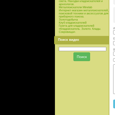
света. Находки кладоискателей и
археологов.
Металлоискатели Minelab
Интернет-магазин металлоискателей,
поисковой техники и аксессуатов для
приборного поиска.
Золотодобыча
Клуб кладоискателей
Газета для кладоискателей
И
«Кладоискатель. Золото. Клады.
Сокровища».
E
Поиск видео
В