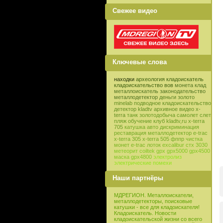
Свежее видео
Ключевые слова
находки
археология
кладоискатель
кладоискательство
вов
монета
клад
металлоискатель
законодательство
металлодетектор
деньги
золото
minelab
подводное кладоискательство
детектор
kladtv
архивное видео
x-
terra
танк
золотодобыча
самолет
слет
пляж
обучение
клуб
kladtv,ru
x-terra
705
катушка
авто
дискриминация
реставрация
металлодетектор e-trac
x-terra 305
x-terra 505
фппр
чистка
монет
e-trac
лоток
excalibur
стх 3030
метеорит
coiltek
gpx
gpx5000
gpx4500
маска
gpx4800
электролиз
электрические помехи
Наши партнёры
МДРЕГИОН. Металлоискатели,
металлодетекторы, поисковые
катушки - все для кладоискателя!
Кладоискатель. Новости
кладоискательской жизни со всего