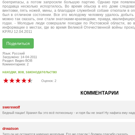
боеприпасы, а потом запросили большую партию. Однако при появле
продавца несколько испортилось. Во время обыска в его доме следов
винтовки, пять ножей, мины, а благодаря служебной собаке откопали в о
был в отличном состоянии. Все это молодому человеку удалось добыть
можно так сказать, они стали знатоками-краеведами, правда, квалифици
годах. - Молодые люди совершали поездки по Ростовской области, во 
информации о местах, где во время Великой Отечественной войны прох
KP.RU 12.04.2011
Язык: Русский
Загружено: 14-04-2011
Раздел: Видео ВОВ
Комментариев: 2
находки
,
вов
,
законодательство
Оценок: 2
КОММЕНТАРИИ
swerewolf
Бедный пацан! Хранил бы это всё потихоньку - и горя бы не знал! Ну нафига ему на
drwatson
Зато он не останется навечно молодым. Его же спасли ! Должен спасибо сказать.