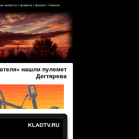
ые вопросы
|
правила
|
форум
|
главная
пателя» нашли пулемет
Дегтярева
KLADTV.RU