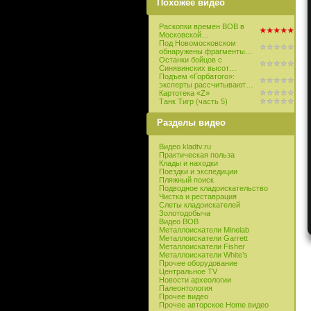
Похожее видео
Раскопки времен ВОВ в
Московской…
Под Новомосковском
обнаружены фрагменты…
Останки бойцов с
Синявинских высот…
Подъем «Горбатого»:
эксперты рассчитывают…
Картотека «Z»
Танк Тигр (часть 5)
Разделы видео
Видео kladtv.ru
Практическая польза
Клады и находки
Поездки и экспедиции
Пляжный поиск
Подводное кладоискательство
Чистка и реставрация
Слеты кладоискателей
Золотодобыча
Видео ВОВ
Металлоискатели Minelab
Металлоискатели Garrett
Металлоискатели Fisher
Металлоискатели White’s
Прочее оборудование
Центральное TV
Новости археологии
Палеонтология
Прочее видео
Прочее авторское Home видео