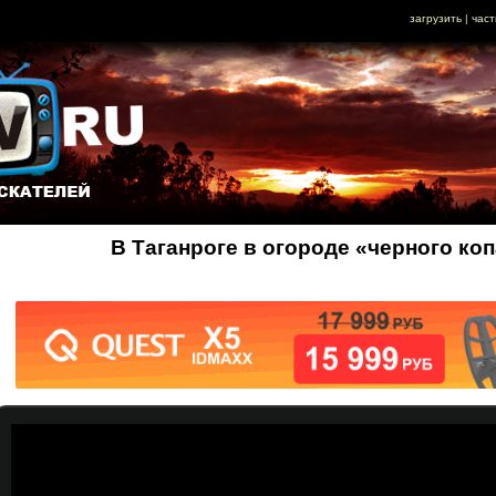
загрузить
|
част
В Таганроге в огороде «черного ко