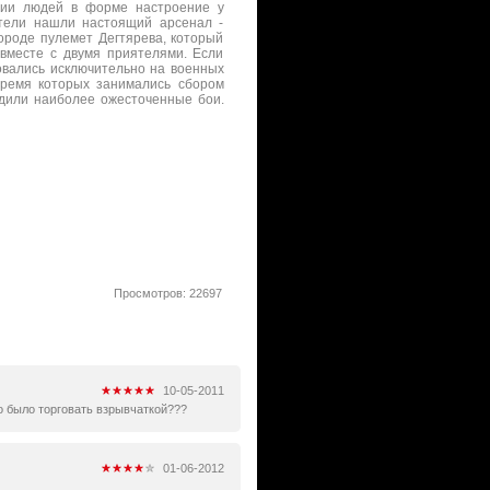
нии людей в форме настроение у
атели нашли настоящий арсенал -
городе пулемет Дегтярева, который
 вместе с двумя приятелями. Если
ровались исключительно на военных
время которых занимались сбором
одили наиболее ожесточенные бои.
Просмотров: 22697
10-05-2011
до было торговать взрывчаткой???
01-06-2012