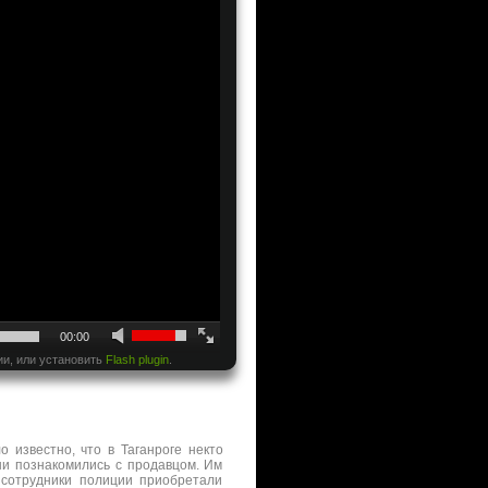
00:00
ии, или установить
Flash plugin
.
о известно, что в Таганроге некто
ни познакомились с продавцом. Им
 сотрудники полиции приобретали