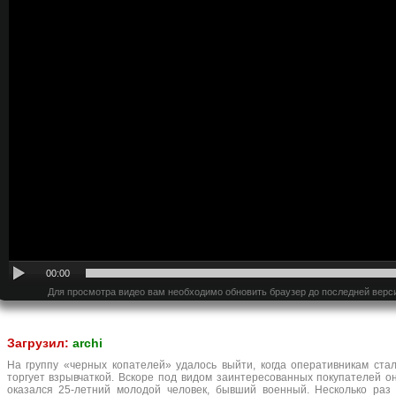
00:00
Для просмотра видео вам необходимо обновить браузер до последней верс
Загрузил:
archi
На группу «черных копателей» удалось выйти, когда оперативникам стал
торгует взрывчаткой. Вскоре под видом заинтересованных покупателей о
оказался 25-летний молодой человек, бывший военный. Несколько раз