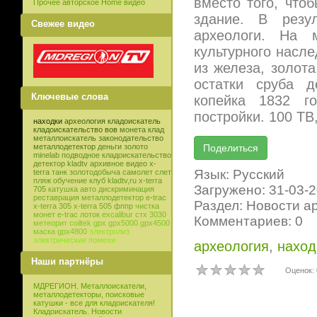
вместо того, что
Прочее авторское Home видео
здание. В резу
Свежее видео
археологи. На 
культурного насле
из железа, золот
остатки сруба д
Ключевые слова
копейка 1832 г
постройки. 100 ТВ,
находки
археология
кладоискатель
кладоискательство
вов
монета
клад
металлоискатель
законодательство
металлодетектор
деньги
золото
minelab
подводное кладоискательство
детектор
kladtv
архивное видео
x-
Язык: Русский
terra
танк
золотодобыча
самолет
слет
пляж
обучение
клуб
kladtv,ru
x-terra
Загружено: 31-03-
705
катушка
авто
дискриминация
реставрация
металлодетектор e-trac
Раздел: Новости а
x-terra 305
x-terra 505
фппр
чистка
монет
e-trac
лоток
excalibur
стх 3030
Комментариев: 0
метеорит
coiltek
gpx
gpx5000
gpx4500
маска
gpx4800
электролиз
электрические помехи
археология
,
наход
Наши партнёры
Оценок: 
МДРЕГИОН. Металлоискатели,
металлодетекторы, поисковые
катушки - все для кладоискателя!
Кладоискатель. Новости