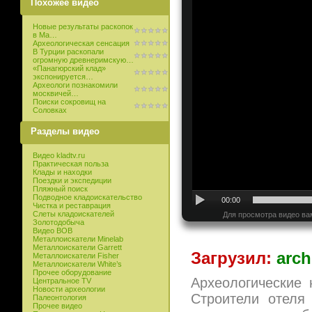
Похожее видео
Новые результаты раскопок
в Ма…
Археологическая сенсация
В Турции раскопали
огромную древнеримскую…
«Панагюрский клад»
экспонируется…
Археологи познакомили
москвичей…
Поиски сокровищ на
Соловках
Разделы видео
Видео kladtv.ru
Практическая польза
Клады и находки
Поездки и экспедиции
Пляжный поиск
Подводное кладоискательство
00:00
Чистка и реставрация
Слеты кладоискателей
Для просмотра видео ва
Золотодобыча
Видео ВОВ
Металлоискатели Minelab
Металлоискатели Garrett
Загрузил:
arch
Металлоискатели Fisher
Металлоискатели White’s
Прочее оборудование
Археологические
Центральное TV
Новости археологии
Строители отеля
Палеонтология
Прочее видео