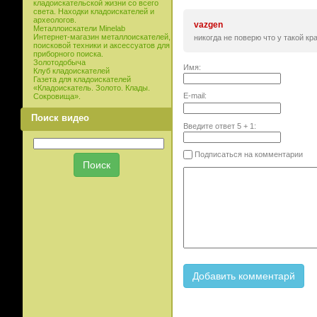
кладоискательской жизни со всего
света. Находки кладоискателей и
археологов.
vazgen
Металлоискатели Minelab
Интернет-магазин металлоискателей,
никогда не поверю что у такой кр
поисковой техники и аксессуатов для
приборного поиска.
Золотодобыча
Имя:
Клуб кладоискателей
Газета для кладоискателей
«Кладоискатель. Золото. Клады.
E-mail:
Сокровища».
Поиск видео
Введите ответ
5
+
1
:
Подписаться на комментарии