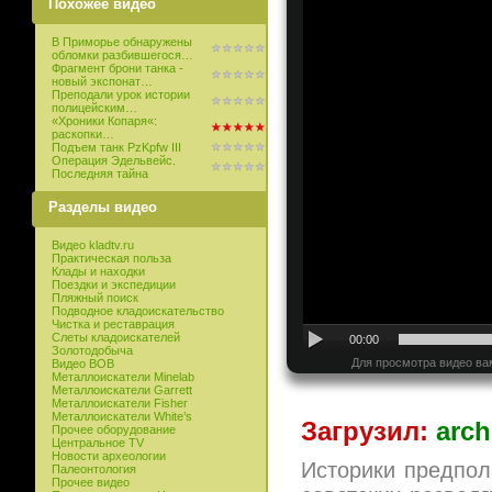
Похожее видео
В Приморье обнаружены
обломки разбившегося…
Фрагмент брони танка -
новый экспонат…
Преподали урок истории
полицейским…
«Хроники Копаря«:
раскопки…
Подъем танк PzKpfw III
Операция Эдельвейс.
Последняя тайна
Разделы видео
Видео kladtv.ru
Практическая польза
Клады и находки
Поездки и экспедиции
Пляжный поиск
Подводное кладоискательство
Чистка и реставрация
Слеты кладоискателей
00:00
Золотодобыча
Для просмотра видео ва
Видео ВОВ
Металлоискатели Minelab
Металлоискатели Garrett
Металлоискатели Fisher
Металлоискатели White’s
Загрузил:
arch
Прочее оборудование
Центральное TV
Новости археологии
Историки предпол
Палеонтология
Прочее видео