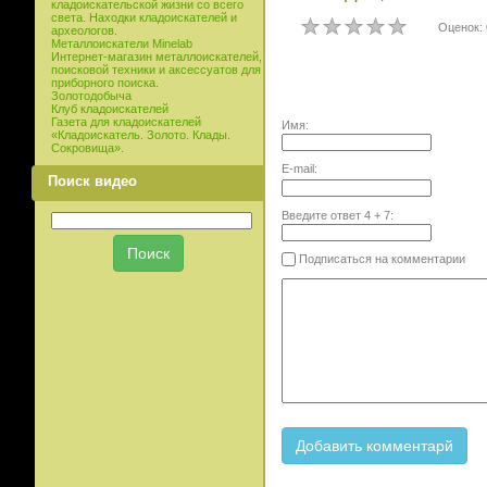
кладоискательской жизни со всего
света. Находки кладоискателей и
Оценок: 
археологов.
Металлоискатели Minelab
Интернет-магазин металлоискателей,
поисковой техники и аксессуатов для
приборного поиска.
Золотодобыча
Клуб кладоискателей
Газета для кладоискателей
Имя:
«Кладоискатель. Золото. Клады.
Сокровища».
E-mail:
Поиск видео
Введите ответ
4
+
7
:
Подписаться на комментарии