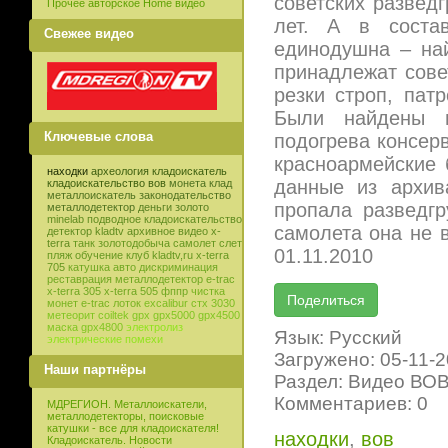
советских разведг
Прочее авторское Home видео
лет. А в соста
Свежее видео
единодушна – на
принадлежат сове
резки строп, пат
Были найдены и
Ключевые слова
подогрева консерв
красноармейские 
находки
археология
кладоискатель
данные из архив
кладоискательство
вов
монета
клад
металлоискатель
законодательство
пропала разведг
металлодетектор
деньги
золото
minelab
подводное кладоискательство
самолета она не 
детектор
kladtv
архивное видео
x-
terra
танк
золотодобыча
самолет
слет
01.11.2010
пляж
обучение
клуб
kladtv,ru
x-terra
705
катушка
авто
дискриминация
реставрация
металлодетектор e-trac
x-terra 305
x-terra 505
фппр
чистка
монет
e-trac
лоток
excalibur
стх 3030
метеорит
coiltek
gpx
gpx5000
gpx4500
маска
gpx4800
электролиз
Язык: Русский
электрические помехи
Загружено: 05-11-
Наши партнёры
Раздел: Видео ВО
Комментариев: 0
МДРЕГИОН. Металлоискатели,
металлодетекторы, поисковые
катушки - все для кладоискателя!
находки
,
вов
Кладоискатель. Новости